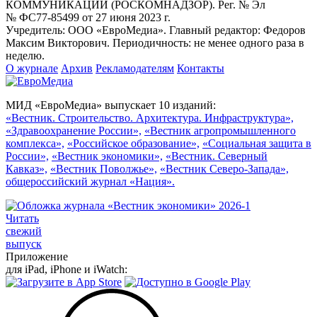
КОММУНИКАЦИЙ (РОСКОМНАДЗОР). Рег. № Эл
№ ФС77-85499 от 27 июня 2023 г.
Учредитель: ООО «ЕвроМедиа». Главный редактор: Федоров
Максим Викторович. Периодичность: не менее одного раза в
неделю.
О журнале
Архив
Рекламодателям
Контакты
МИД «ЕвроМедиа» выпускает 10 изданий:
«Вестник. Строительство. Архитектура. Инфраструктура»,
«Здравоохранение России»,
«Вестник агропромышленного
комплекса»,
«Российское образование»,
«Социальная защита в
России»,
«Вестник экономики»,
«Вестник. Северный
Кавказ»,
«Вестник Поволжье»,
«Вестник Северо-Запада»,
общероссийский журнал «Нация».
Читать
свежий
выпуск
Приложение
для iPad, iPhone и iWatch: