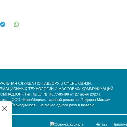
РАЛЬНАЯ СЛУЖБА ПО НАДЗОРУ В СФЕРЕ СВЯЗИ,
РМАЦИОННЫХ ТЕХНОЛОГИЙ И МАССОВЫХ КОММУНИКАЦИЙ
ОМНАДЗОР). Рег. № Эл № ФС77-85499 от 27 июня 2023 г.
итель: ООО «ЕвроМедиа». Главный редактор: Федоров Максим
рович. Периодичность: не менее одного раза в неделю.
Читать
Прилож