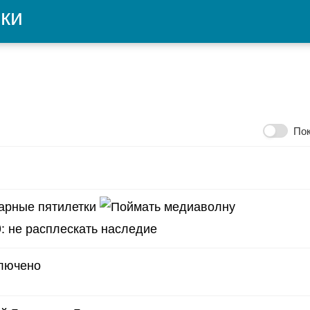
ки
Пок