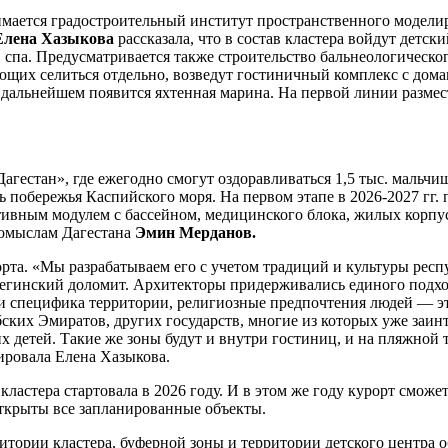
мается градостроительный институт пространственного модели
лена Хазыкова
рассказала, что в состав кластера войдут детс
 спа. Предусматривается также строительство бальнеологическог
ающих селиться отдельно, возведут гостиничный комплекс с дом
В дальнейшем появится яхтенная марина. На первой линии размес
гестан», где ежегодно смогут оздоравливаться 1,5 тыс. мальчиш
ь побережья Каспийского моря. На первом этапе в 2026-2027 гг.
тивным модулем с бассейном, медицинского блока, жилых корпу
ромыслам Дагестана
Эмин Мерданов.
та. «Мы разрабатываем его с учетом традиций и культуры респу
екегинский доломит. Архитекторы придерживались единого подх
 и специфика территории, религиозные предпочтения людей — э
бских Эмиратов, других государств, многие из которых уже заи
детей. Такие же зоны будут и внутри гостиниц, и на пляжной т
ировала Елена Хазыкова.
ластера стартовала в 2026 году. И в этом же году курорт сможе
открыты все запланированные объекты.
тории кластера, буферной зоны и территории детского центра 