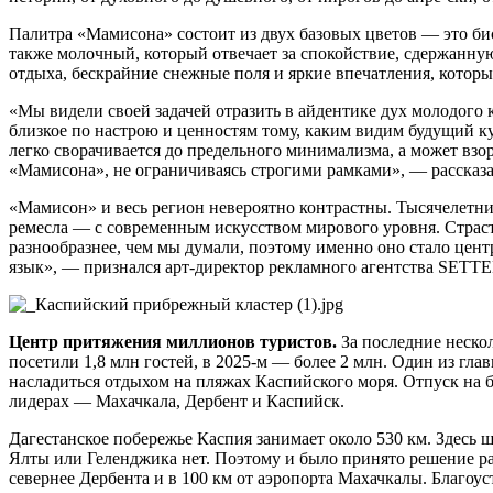
Палитра «Мамисона» состоит из двух базовых цветов — это бис
также молочный, который отвечает за спокойствие, сдержанн
отдыха, бескрайние снежные поля и яркие впечатления, котор
«Мы видели своей задачей отразить в айден­тике дух молодого 
близкое по настрою и ценностям тому, каким видим будущий к
легко сворачивается до предельного минимализма, а может вз
«Мамисона», не ограничиваясь строгими рамками», — рассказа
«Мамисон» и весь регион невероятно контрастны. Тысячелетн
ремесла — с современным искусством мирового уровня. Страст
разнообразнее, чем мы думали, поэтому именно оно стало цен
язык», — признался арт-директор рекламного агентства SETT
Центр притяжения миллионов туристов.
За последние неско
посетили 1,8 млн гостей, в 2025-м — более 2 млн. Один из гл
насладиться отдыхом на пляжах Каспийского моря. Отпуск на 
лидерах — Махачкала, Дербент и Каспийск.
Дагестанское побережье Каспия занимает около 530 км. Здесь 
Ялты или Геленджика нет. Поэтому и было принято решение раз
севернее Дербента и в 100 км от аэропорта Махачкалы. Благоус