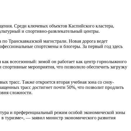
мещения. Среди ключевых объектов Каспийского кластера,
 культурный и спортивно-развлекательный центры.
 по Транскавказской магистрали. Новая дорога ведет
профессиональные спортсмены и блогеры. За первый год здесь
 как всесезонный: зимой он работает как центр горнолыжного
и спортивные мероприятия, что позволило обеспечить загрузку
ых трасс. Также откроется вторая учебная зона со сноу-
нащенных трасс достигнет почти 50%, что позволит продлить
ровня сложности.
уктура и преференциальный режим особой экономической зоны
 в туризме», — заявил министр экономического развития