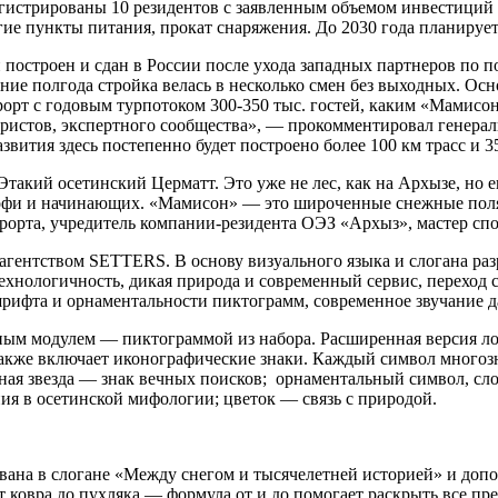
истрированы 10 резидентов с заявленным объемом инвестиций с
угие пункты питания, прокат снаряжения. До 2030 года планиру
строен и сдан в России после ухода западных партнеров по по
едние полгода стройка велась в несколько смен без выходных. 
рт с годовым турпотоком 300-350 тыс. гостей, каким «Мамисон»
уристов, экспертного сообщества», — прокомментировал генера
ития здесь постепенно будет построено более 100 км трасс и 3
такий осетинский Церматт. Это уже не лес, как на Архызе, но 
профи и начинающих. «Мамисон» — это широченные снежные поля 
урорта, учредитель компании-резидента ОЭЗ «Архыз», мастер с
гентством SETTERS. В основу визуального языка и слогана раз
технологичность, дикая природа и современный сервис, переход
 шрифта и орнаментальности пиктограмм, современное звучание 
ным модулем — пиктограммой из набора. Расширенная версия ло
акже включает иконографические знаки. Каждый символ многозн
дная звезда — знак вечных поисков; орнаментальный символ, сл
ния в осетинской мифологии; цветок — связь с природой.
вана в слогане «Между снегом и тысячелетней историей» и доп
от ковра до пухляка — формула от и до помогает раскрыть все пр