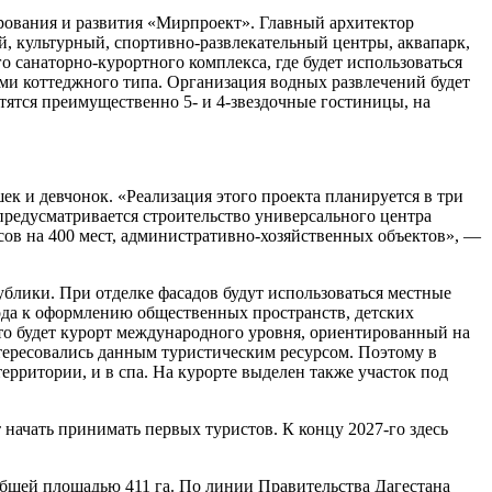
рования и развития «Мирпроект». Главный архитектор
кий, культурный, спортивно-развлекательный центры, аквапарк,
о санаторно-курортного комплекса, где будет использоваться
ами коттеджного типа. Организация водных развлечений будет
тятся преимущественно 5- и 4-звездочные гостиницы, на
ек и девчонок. «Реализация этого проекта планируется в три
 предусматривается строительство универсального центра
сов на 400 мест, административно-хозяйственных объектов», —
блики. При отделке фасадов будут использоваться местные
ода к оформлению общественных пространств, детских
то будет курорт международного уровня, ориентированный на
нтересовались данным туристическим ресурсом. Поэтому в
ерритории, и в спа. На курорте выделен также участок под
т начать принимать первых туристов. К концу 2027-го здесь
общей площадью 411 га. По линии Правительства Дагестана