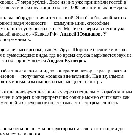
выше 17 млрд рублей. Двое из них уже принимали гостей в
ется ввести в эксплуатацию почти 1900 гостиничных номеров.
ставке оборудования и технологий. Это был большой вызов
Основной задел мощности — коммуникации, способные
 станет спустя несколько лет. Мы очень верим в него и уже
льный директор «Кавказ.РФ»
Андрей Юмшанов.
У
5 подъемников.
еще и не высокогорье, как Эльбрус. Широкие средние и выше
и сумасшедшие виды, где во время спуска вырывается звук из
порта по горным лыжам
Андрей Кузнецов.
работчики заложили идею контрастов, которые раскрывает и
 сезонов — получается мозаика впечатлений. На визуальном
дают минимализм иконок и смелые цвета палитры.
готипа повторяет название курорта специально разработанным
ачен и открыт к интерпретации: солнце можно считывать как
оженный из треугольников, указывает на устремленность
олнена бесконечным конструктором смыслов: от истории до
еимущества курорта.