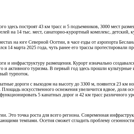
ого здесь построят 43 км трасс и 5 подъемников, 3000 мест раз
елей на 14 тыс. мест, санаторно-курортный комплекс, детский,
тах на юге Северной Осетии, в часе езды от аэропорта Беслана
лся 14 марта 2025 года, чуть ранее его трассы протестировали 
ги и инфраструктуру размещения. Курорт изначально создавался
о и активного туризма. В первый год здесь прошли культурные 
вый турпоток.
тные дороги с выходом на высоту до 3300 м, появится 23 км нов
. Площадь искусственного оснежения увеличится вдвое, доля ос
т функционировать 5 канатных дорог и 42 км трасс различного у
ии. Это точка роста для всего региона. Современная инфрастр
жающими темпами. Осетия сможет сгладить проблему сезонности