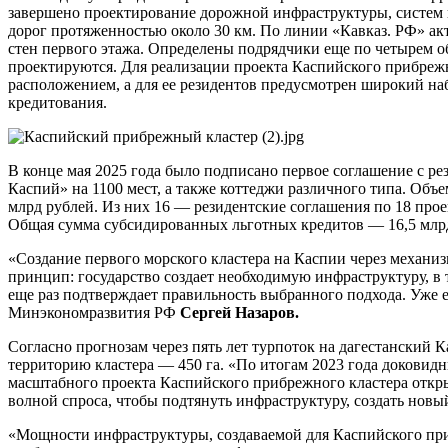
завершено проектирование дорожной инфраструктуры, систем в
дорог протяженностью около 30 км. По линии «Кавказ. РФ» ак
стен первого этажа. Определены подрядчики еще по четырем о
проектируются. Для реализации проекта Каспийского прибрежн
расположением, а для ее резидентов предусмотрен широкий на
кредитования.
В конце мая 2025 года было подписано первое соглашение с р
Каспий» на 1100 мест, а также коттеджи различного типа. Объ
млрд рублей. Из них 16 — резидентские соглашения по 18 про
Общая сумма субсидированных льготных кредитов — 16,5 млр
«Создание первого морского кластера на Каспии через механи
принцип: государство создает необходимую инфраструктуру, в
еще раз подтверждает правильность выбранного подхода. Уже 
Минэкономразвития РФ
Сергей Назаров.
Согласно прогнозам через пять лет турпоток на дагестанский Ка
территорию кластера — 450 га. «По итогам 2023 года доковидн
масштабного проекта Каспийского прибрежного кластера откры
волной спроса, чтобы подтянуть инфраструктуру, создать нов
«Мощности инфраструктуры, создаваемой для Каспийского приб