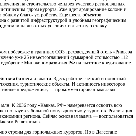
ключения на строительство четырех участков региональных
гистическим ядром курорта. Уже идет армирование колонн и
 общему благо- устройству. Еще шесть объектов
зона с развитой инфраструктурой и удобным географическим
ду земли на льготных условиях и льготную ставку
ском побережье в границах ОЭЗ трехзвездочный отель «Ривьера
аключено уже 25 инвестсоглашений суммарной стоимостью 112
и одобрение Минэкономразвития РФ на льготное кредитование.
ствия бизнеса и власти. Здесь работает четкий и понятный
итяжения, туристические объекты. И активность инвесторов
пективные предложения», — прокомментировал замглавы
,4 млн. К 2036 году «Кавказ. РФ» намеревается освоить всю
ика пользуется большой популярностью у туристов. Реализация
экономики региона. Сейчас основная задача — воспользоваться
Максим Решетников.
ычно строим для горнолыжных курортов. Но в Дагестане