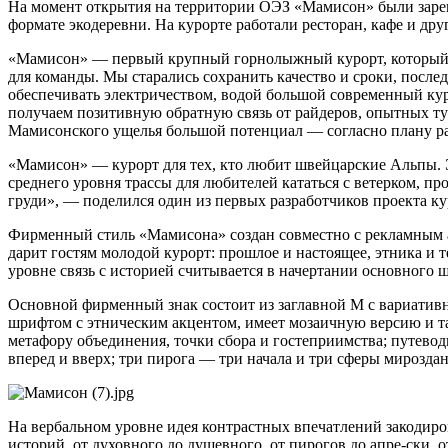
На момент открытия на территории ОЭЗ «Мамисон» были зарег
формате экодеревни. На курорте работали ресторан, кафе и др
«Мамисон» — первый крупный горнолыжный курорт, который по
для команды. Мы старались сохранить качество и сроки, посл
обеспечивать электричеством, водой большой современный куро
получаем позитивную обратную связь от райдеров, опытных т
Мамисонского ущелья большой потенциал — согласно плану разв
«Мамисон» — курорт для тех, кто любит швейцарские Альпы. Э
среднего уровня трассы для любителей кататься с ветерком, 
груди», — поделился один из первых разработчиков проекта к
Фирменный стиль «Мамисона» создан совместно с рекламным а
дарит гостям молодой курорт: прошлое и настоящее, этника и 
уровне связь с историей считывается в начертании основного
Основной фирменный знак состоит из заглавной М с вариатив
шрифтом с этническим акцентом, имеет мозаичную версию и т
метафору объединения, точки сбора и гостеприимства; путево
вперед и вверх; три пирога — три начала и три сферы мирозда
На вербальном уровне идея контрастных впечатлений закодиро
историй, от духовного до душевного, от пирогов до апре-ски, 