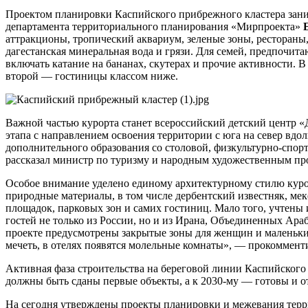
Проектом планировки Каспийского прибрежного кластера зани
департамента территориального планирования «Мирпроекта»
Е
аттракционы, тропический аквариум, зеленые зоны, рестораны,
дагестанская минеральная вода и грязи. Для семей, предпочит
включать катание на бананах, скутерах и прочие активности. 
второй — гостиницы классом ниже.
Важной частью курорта станет всероссийский детский центр «Да
этапа с направлением освоения территории с юга на север вдол
дополнительного образования со столовой, физкультурно-спор
рассказал министр по туризму и народным художественным п
Особое внимание уделено единому архитектурному стилю курор
природные материалы, в том числе дербентский известняк, м
площадок, парковых зон и самих гостиниц. Мало того, учтены
гостей не только из России, но и из Ирана, Объединенных Ара
проекте предусмотрены закрытые зоны для женщин и маленьких 
мечеть, в отелях появятся молельные комнаты», — прокоммент
Активная фаза строительства на береговой линии Каспийского к
должны быть сданы первые объекты, а к 2030-му — готовы и 
На сегодня утверждены проекты планировки и межевания терри