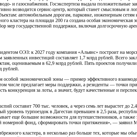
одо- и газоснабжения. Госэкспертиза выдала положительные за
тивно возводится сервис-центр, который станет смысловым и ло
бъектам: автомобильным дорогам, парковке, инженерным сетям и
ого кластера на площади 200 га создана особая экономическая 
бор мер государственной поддержки, включая долгосрочную арен
езидентом ОЭЗ: к 2027 году компания «Альянс» построит на мор
ем заявленных инвестиций составляет 1,7 млрд рублей. Всего з
ектам, оцениваемым в 62,9 млрд рублей. Пять проектов получил
д рублей.
зм особой экономической зоны — пример эффективного взаимодей
 том числе предлагает меры поддержки, а резиденты — точки пр
есть конкуренция за лоты, а значит, будут качественные и перс
спий составит 700 тыс. человек, а через семь лет вырастет до 2
ый уровень турпоездок в Дагестан превышен в 2,5 раза, республ
вает еще большие возможности для путешественников, а также 
ый номерной фонд, сформировать точки притяжения», — заявил 
режного кластера, в несколько раз больше тех, которые мы об