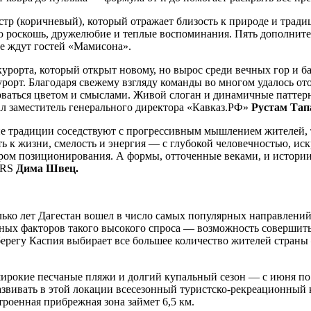
тр (коричневый), который отражает близость к природе и тради
ую роскошь, дружелюбие и теплые воспоминания. Пять дополнит
ые ждут гостей «Мамисона».
курорта, который открыт новому, но вырос среди вечных гор и б
урорт. Благодаря свежему взгляду команды во многом удалось о
орваться цветом и смыслами. Живой слоган и динамичные паттер
л заместитель генерального директора «Кавказ.РФ»
Рустам Тап
ие традиции соседствуют с прогрессивным мышлением жителей,
ь к жизни, смелость и энергия — с глубокой человечностью, ис
тром позиционирования. А формы, отточенные веками, и истории
ERS
Дима Швец.
лько лет Дагестан вошел в число самых популярных направлений
авных факторов такого высокого спроса — возможность совершит
берегу Каспия выбирает все большее количество жителей страны
широкие песчаные пляжи и долгий купальный сезон — с июня по 
вивать в этой локации всесезонный туристско-рекреационный ку
троенная прибрежная зона займет 6,5 км.