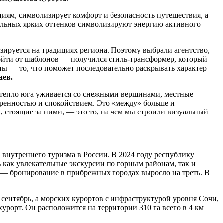
циям, символизирует комфорт и безопасность путешествия, а
ельных ярких оттенков символизируют энергию активного
азируется на традициях региона. Поэтому выбрали агентство,
тойти от шаблонов — получился стиль-трансформер, который
ны — то, что поможет последовательно раскрывать характер
аев.
 тепло юга уживается со снежными вершинами, местные
кренностью и спокойствием. Это «между» больше и
, стоящие за ними, — это то, на чем мы строили визуальный
 внутреннего туризма в России. В 2024 году республику
ь как увлекательные экскурсии по горным районам, так и
 — бронирование в прибрежных городах выросло на треть. В
сентябрь, а морских курортов с инфраструктурой уровня Сочи,
рорт. Он расположится на территории 310 га всего в 4 км