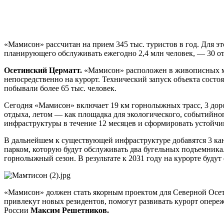
«Мамисон» рассчитан на прием 345 тыс. туристов в год. Для эт
планирующего обслуживать ежегодно 2,4 млн человек, — 30 от
Осетинский Церматт.
«Мамисон» расположен в живописных мес
непосредственно на курорт. Технический запуск объекта состоя
побывали более 65 тыс. человек.
Сегодня «Мамисон» включает 19 км горнолыжных трасс, 3 доро
отдыха, летом — как площадка для экологического, событийног
инфраструктуры в течение 12 месяцев и сформировать устойчи
В дальнейшем к существующей инфраструктуре добавятся 3 кана
парком, которую будут обслуживать два бугельных подъемника
горнолыжный сезон. В результате к 2031 году на курорте буду
«Мамисон» должен стать якорным проектом для Северной Осет
привлекут новых резидентов, помогут развивать курорт опере
России
Максим Решетников.