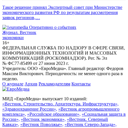
Такое решение принял Экспертный совет при Министерстве
экономического развития РФ по результатам рассмотрения
заявок регионов,…
Журнал.
Вестник
экономики
16+
ФЕДЕРАЛЬНАЯ СЛУЖБА ПО НАДЗОРУ В СФЕРЕ СВЯЗИ,
ИНФОРМАЦИОННЫХ ТЕХНОЛОГИЙ И МАССОВЫХ
КОММУНИКАЦИЙ (РОСКОМНАДЗОР). Рег. № Эл
№ ФС77-85499 от 27 июня 2023 г.
Учредитель: ООО «ЕвроМедиа». Главный редактор: Федоров
Максим Викторович. Периодичность: не менее одного раза в
неделю.
О журнале
Архив
Рекламодателям
Контакты
МИД «ЕвроМедиа» выпускает 10 изданий:
«Вестник. Строительство. Архитектура. Инфраструктура»,
«Здравоохранение России»,
«Вестник агропромышленного
комплекса»,
«Российское образование»,
«Социальная защита в
России»,
«Вестник экономики»,
«Вестник. Северный
Кавказ»,
«Вестник Поволжье»,
«Вестник Северо-Запада»,