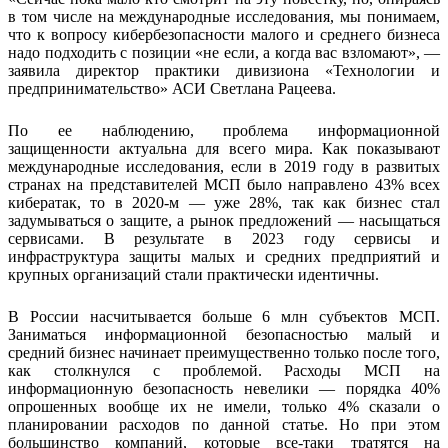
в том числе на международные исследования, мы понимаем,
что к вопросу кибербезопасности малого и среднего бизнеса
надо подходить с позиции «не если, а когда вас взломают», —
заявила директор практики дивизиона «Технологии и
предпринимательство» АСИ Светлана Рацеева.
По ее наблюдению, проблема информационной
защищенности актуальна для всего мира. Как показывают
международные исследования, если в 2019 году в развитых
странах на представителей МСП было направлено 43% всех
кибератак, то в 2020-м — уже 28%, так как бизнес стал
задумываться о защите, а рынок предложений — насыщаться
сервисами. В результате в 2023 году сервисы и
инфраструктура защиты малых и средних предприятий и
крупных организаций стали практически идентичны.
В России насчитывается больше 6 млн субъектов МСП.
Заниматься информационной безопасностью малый и
средний бизнес начинает преимущественно только после того,
как столкнулся с проблемой. Расходы МСП на
информационную безопасность невелики — порядка 40%
опрошенных вообще их не имели, только 4% сказали о
планировании расходов по данной статье. Но при этом
большинство компаний, которые все-таки тратятся на