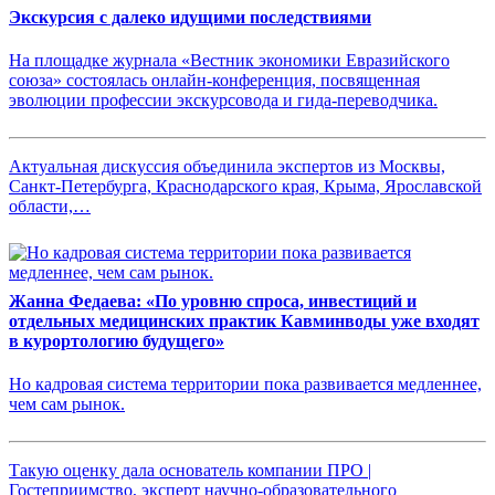
Экскурсия с далеко идущими последствиями
На площадке журнала «Вестник экономики Евразийского
союза» состоялась онлайн-конференция, посвященная
эволюции профессии экскурсовода и гида-переводчика.
Актуальная дискуссия объединила экспертов из Москвы,
Санкт-Петербурга, Краснодарского края, Крыма, Ярославской
области,…
Жанна Федаева: «По уровню спроса, инвестиций и
отдельных медицинских практик Кавминводы уже входят
в курортологию будущего»
Но кадровая система территории пока развивается медленнее,
чем сам рынок.
Такую оценку дала основатель компании ПРО |
Гостеприимство, эксперт научно-образовательного