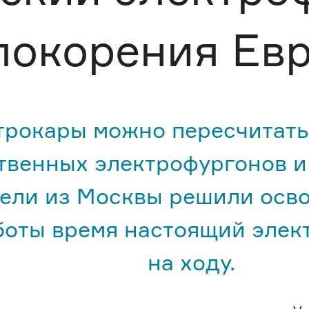
покорения Ев
трокары можно пересчитать 
твенных электрофургонов и 
ли из Москвы решили осво
боты время настоящий элек
на ходу.