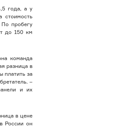
,5 года, а у
а стоимость
 По пробегу
т до 150 км
она команда
ая разница в
ы платить за
бретатель. –
панели и их
зница в цене
в России он