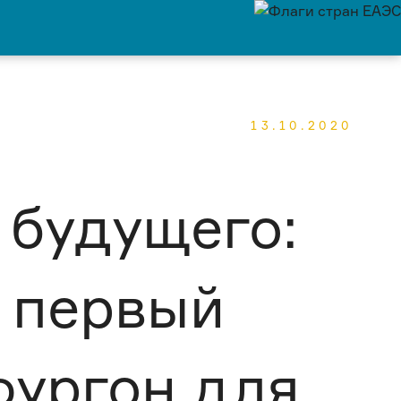
13.10.2020
 будущего:
 первый
фургон для