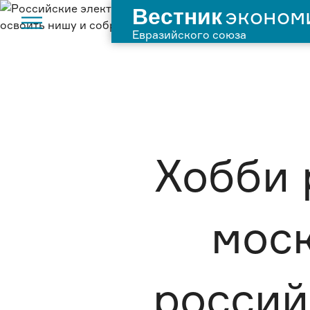
Вестник
эконом
Евразийского союза
Хобби 
мос
россий