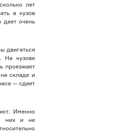
сколько лет
ать в кузов
о дает очень
бы двигаться
. На кузове
нь проезжает
 на складе и
 часа — сдает
ают. Именно
я них и не
тносительно