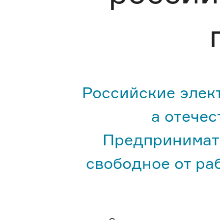
Российские элек
а отечес
Предпринимате
свободное от ра