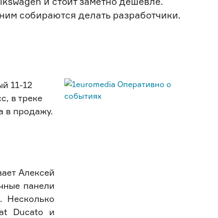
lkswagen и стоит заметно дешевле.
 ним собираются делать разработчики.
й 11-12
с, в треке
а в продажу.
вает Алексей
ечные панели
. Несколько
at Ducato и