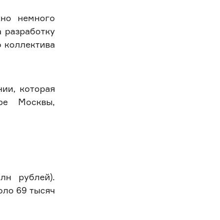
жно немного
 разработку
о коллектива
нии, которая
ре Москвы,
лн рублей).
оло 69 тысяч