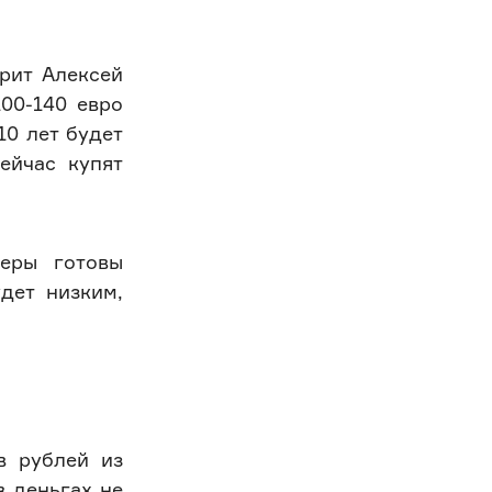
рит Алексей
00-140 евро
10 лет будет
ейчас купят
неры готовы
дет низким,
в рублей из
в деньгах не