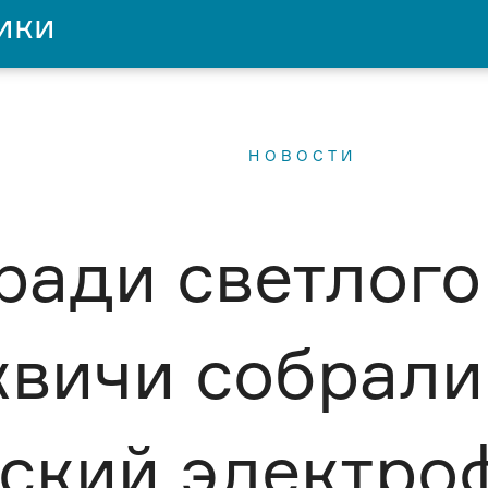
ики
НОВОСТИ
ради светлого
квичи собрали
ский электро