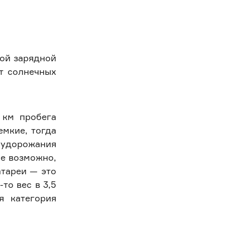
ной зарядной
ет солнечных
 км пробега
емкие, тогда
 удорожания
не возможно,
атареи — это
то вес в 3,5
я категория