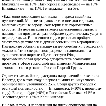
Махачкале — на 18%, Пятигорске и Краснодаре — на 15%,
Владикавказе — на 11%, Геленджике — на 5%.
«Ежегодно новогодние каникулы — период семейных
путешествий. Многие отправляются в поездки с детьми,
выбирая крупные города, санатории или горнолыжные
курорты. На первый план выходят качественный сервис и
насыщенная программа, разнообразие туристических услуг в
период отдыха. В нынешнем году в регионах пройдет
множество фестивалей и других событийных мероприятий.
Интересные события и маршруты для семейных путешествий
можно найти в специальном разделе на национальном
туристическом портале «Путешествуем.РФ», —
прокомментировал директор департамента реализации
проектов в сфере туристской деятельности Министерства
экономического развития России Георгий Груша.
Одним из самых быстрорастущих направлений также стала
Вологда, где в этом году в период зимних каникул число
бронирований увеличилось 25%. Среди других городов с
растущей популярностью — Владивосток (+10% к прошлому
году), Екатеринбург (+8%) и Российская Балтика: +11% в
Зеленоградске и +5% в Калининграде.
В целом в топ-10 направлений по числу бронирований на