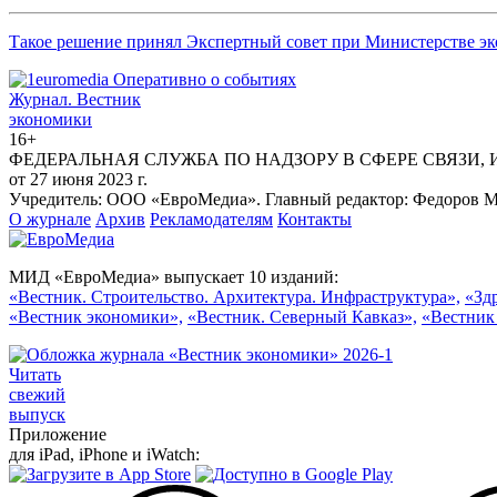
Такое решение принял Экспертный совет при Министерстве эк
Журнал.
Вестник
экономики
16+
ФЕДЕРАЛЬНАЯ СЛУЖБА ПО НАДЗОРУ В СФЕРЕ СВЯЗИ,
от 27 июня 2023 г.
Учредитель: ООО «ЕвроМедиа». Главный редактор: Федоров Ма
О журнале
Архив
Рекламодателям
Контакты
МИД «ЕвроМедиа» выпускает 10 изданий:
«Вестник. Строительство. Архитектура. Инфраструктура»,
«Зд
«Вестник экономики»,
«Вестник. Северный Кавказ»,
«Вестник
Читать
свежий
выпуск
Приложение
для iPad, iPhone и iWatch: