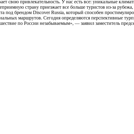
ает свою привлекательность. У нас есть все: уникальные клима
еприимную страну приезжает все больше туристов из-за рубежа,
а под брендом Discover Russia, который способен простимулиро
альных маршрутов. Сегодня определяются перспективные турпро
ешествие по России незабываемым», — заявил заместитель пре