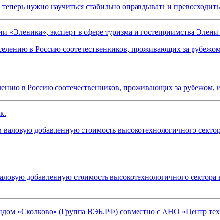
 теперь нужно научиться стабильно оправдывать и превосходить
ии «Эленика», эксперт в сфере туризма и гостеприимства Элен
лению в Россию соотечественников, проживающих за рубежом, и
к.
валовую добавленную стоимость высокотехнологичного сектора 
ондом «Сколково» (Группа ВЭБ.РФ) совместно с АНО «Центр т