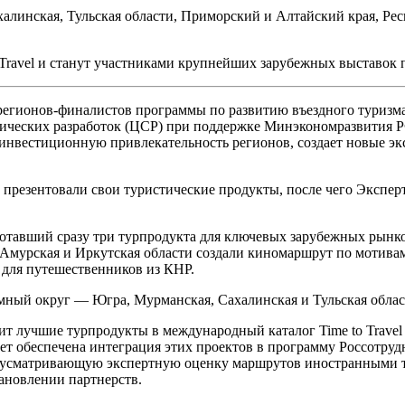
халинская, Тульская области, Приморский и Алтайский края, 
Travel и станут участниками крупнейших зарубежных выставок п
регионов-финалистов программы по развитию въездного туризм
ических разработок (ЦСР) при поддержке Минэкономразвития РФ
инвестиционную привлекательность регионов, создает новые эк
 презентовали свои туристические продукты, после чего Экспе
отавший сразу три турпродукта для ключевых зарубежных рынко
Амурская и Иркутская области создали киномаршрут по мотива
для путешественников из КНР.
ный округ — Югра, Мурманская, Сахалинская и Тульская облас
т лучшие турпродукты в международный каталог Time to Travel
удет обеспечена интеграция этих проектов в программу Россотр
усматривающую экспертную оценку маршрутов иностранными ту
ановлении партнерств.