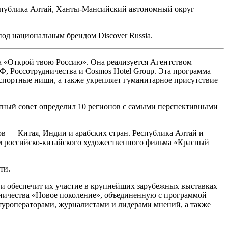
Республика Алтай, Ханты-Мансийский автономный округ —
од национальным брендом Discover Russia.
а «Открой твою Россию». Она реализуется Агентством
, Россотрудничества и Cosmos Hotel Group. Эта программа
спортные ниши, а также укрепляет гуманитарное присутствие
ртный совет определил 10 регионов с самыми перспективными
в — Китая, Индии и арабских стран. Республика Алтай и
м российско-китайского художественного фильма «Красный
ти.
 и обеспечит их участие в крупнейших зарубежных выставках
удничества «Новое поколение», объединенную с программой
роператорами, журналистами и лидерами мнений, а также