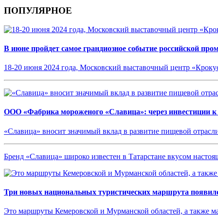
ПОПУЛЯРНОЕ
В июне пройдет самое грандиозное событие российской пр
18-20 июня 2024 года, Московский выставочный центр «Кроку
ООО «Фабрика мороженого «Славица»: через инвестиции к
«Славица» вносит значимый вклад в развитие пищевой отрасл
Бренд «Славица» широко известен в Татарстане вкусом насто
Три новых национальных туристических маршрута появило
Это маршруты Кемеровской и Мурманской областей, а также 