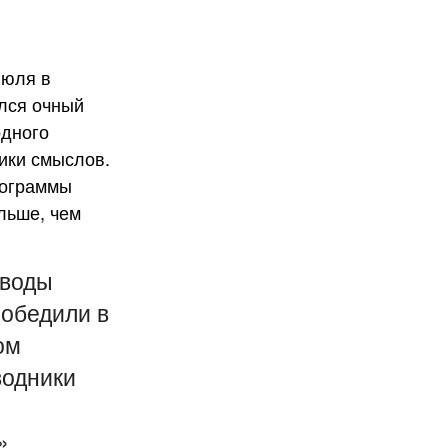
оводы
победили в
ом
водники
»