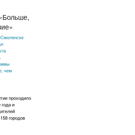
«Больше,
вие»
в Смоленске
ал
кта
.
аммы
, чем
тие проходило
 года и
дителей
 158 городов