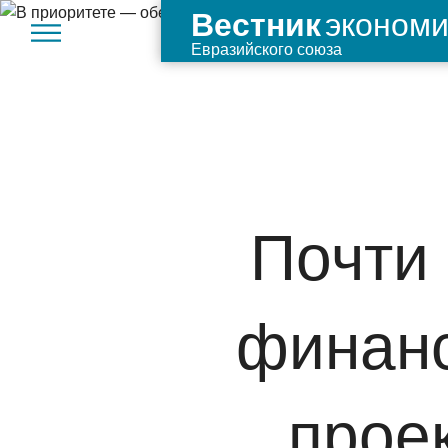
экономи
Вестник
Евразийского союза
Почти 
финанс
прое