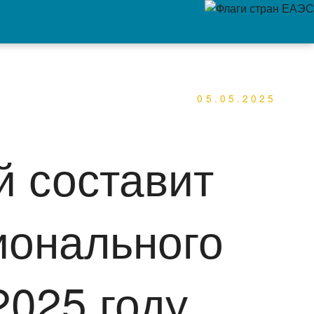
05.05.2025
й составит
ионального
2025 году