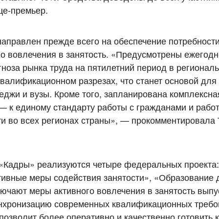
це-премьер.
направлен прежде всего на обеспечение потребности
го вовлечения в занятость. «Предусмотрены ежегод
ноза рынка труда на пятилетний период в регионал
валификационном разрезах, что станет основой для
еджи и вузы. Кроме того, запланирована комплексна
— к единому стандарту работы с гражданами и рабо
ти во всех регионах страны», — прокомментировала 
 «Кадры» реализуются четыре федеральных проекта
тивные меры содействия занятости», «Образование 
лючают меры активного вовлечения в занятость выпу
инхронизацию современных квалификационных требо
 позволит более оперативно и качественно готовить 