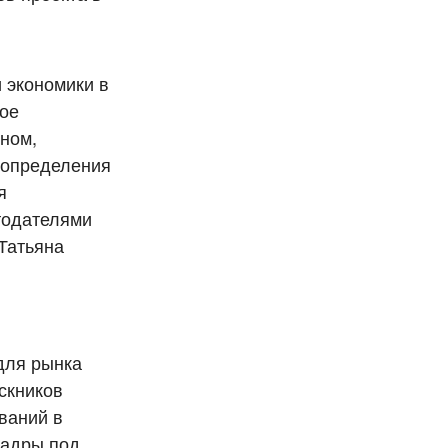
 экономики в
ное
ьном,
 определения
я
тодателями
Татьяна
:
для рынка
скников
ваний в
кадры под