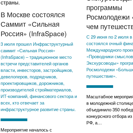
программы
В Москве состоялся
Росмолодежи 
Саммит «Сильная
чем путешест
Россия» (InfraSpace)
С 29 июня по 2 июля 
состоялся очный фин
3 июля прошел Инфраструктурный
Международного прое
саммит «Сильная Россия»
«Проводники смыслов
(InfraSpace) – традиционное место
Экскурсоводы» прогр
встречи представителей органов
Росмолодежи «Больше
власти, инвесторов, застройщиков,
путешествие».
девелоперов, подрядчиков,
проектировщиков, дорожников,
производителей стройматериалов,
ИТ-компаний, финансового сектора и
Масштабное мероприя
всех, кто отвечает за
в молодежной столице
инфраструктурное развитие страны.
объединило 350 побе
конкурсного отбора из
РФ, а…
Мероприятие началось с