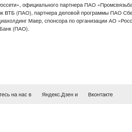
Россети», официального партнера ПАО «Промсвязьба
к ВТБ (ПАО), партнера деловой программы ПАО Сбе
иахолдинг Маер, спонсора по организации АО «Рос
Банк (ПАО).
есь на нас в
Яндекс.Дзен
и
Вконтакте