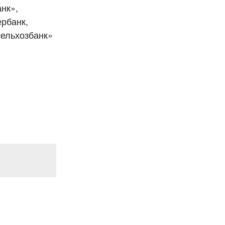
нк»,
рбанк,
сельхозбанк»