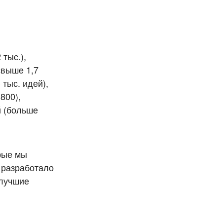
тыс.),
свыше 1,7
 тыс. идей),
800),
й (больше
рые мы
И разработало
 лучшие