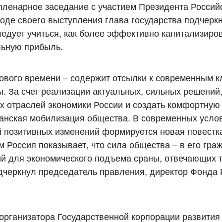
пленарное заседание с участием Президента Россий
де своего выступления глава государства подчеркн
едует учиться, как более эффективно капитализиров
льную прибыль.
ового времени – содержит отсылки к современным 
. За счет реализации актуальных, сильных решений
их отраслей экономики России и создать комфортную
данская мобилизация общества. В современных усло
й позитивных изменений формируется новая повестка
м Россия показывает, что сила общества – в его гра
й для экономического подъема сраны, отвечающих 
одчеркнул председатель правления, директор Фонда 
организатора Государственной корпорации развити