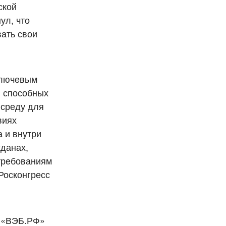
ской
ул, что
ать свои
ключевым
, способных
 среду для
виях
 и внутри
жданах,
требованиям
Росконгресс
я «ВЭБ.РФ»