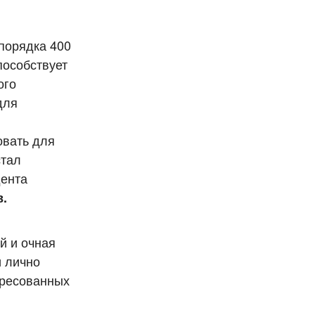
порядка 400
пособствует
ого
для
овать для
стал
дента
.
й и очная
и лично
ересованных