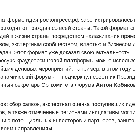
платформе идея.росконгресс.рф зарегистрировалось 
приходят от граждан со всей страны. Такой формат с
дей в жизни страны посредством налаживания прям
вом, экспертным сообществом, властью и бизнесом 
дач. Этот формат уже доказал свою актуальность
 ресурс краудсорсинговой платформы можно использ
ших деловых мероприятий, например, в этом году 
ономический форум», – подчеркнул советник Прези
енный секретарь Оргкомитета Форума
Антон Кобяков
ов: сбор заявок, экспертная оценка поступивших иде
ов, а также отмеченные регионами инициативы могл
анию потенциальных инвесторов и партнеров, заинт
 своим направлениям.