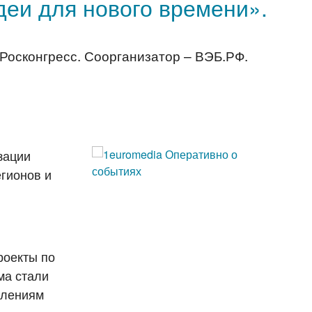
еи для нового времени».
Росконгресс. Соорганизатор – ВЭБ.РФ.
зации
егионов и
роекты по
ма стали
влениям