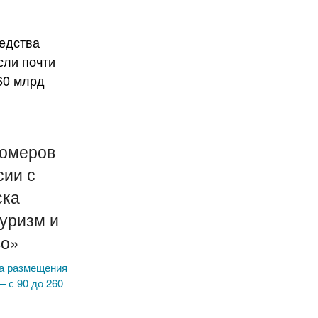
номеров
сии с
ска
уризм и
во»
ва размещения
 с 90 до 260