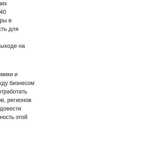
ших
 40
ары в
сть для
выходе на
омики и
жду бизнесом
отработать
ов, регионов
 довести
ность этой