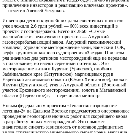
привлечение инвесторов и реализацию ключевых проектов»,
— отметил Алексей Чекунков.
Инвесторы десяти крупнейших дальневосточных проектов
уже вложили 2,6 трлн рублей — 60% всех инвестиций в
проекты с господдержкой. Всего их 2860. «Самые
масштабные из реализуемых проектов — Амурский
газоперерабатывающий завод, Амурский газохимический
комплекс, Удоканское месторождение меди, Баимский ГОК,
верфь крупнотоннажного судостроения «Звезда». При этом
ряд значимых для регионов месторождений еще не переданы
в пользование, но имеют серьезный потенциал. Это
месторождение лития в Бурятии (Урикское), ниобия в
Забайкальском крае (Катугинское), марганцевых руд в
Еврейской автономной области (Южно-Хинганское), олова в
Якутии (Депутатское), угля в Амурской области (Восточный
участок Ерковецкого месторождения), золота в Магаданской
области (Перекатное)», — перечислил министр.
Новым федеральным проектом «Геология: возрождение
легенды-2» на Дальнем Востоке предусмотрено опережающее
проведение геологоразведочных работ для скорейшего ввода
в разработку новых месторождений. Это поможет
значительно снизить зависимость от поставок дефицитных
видов стратегического минерального сырья: урана, марганца,