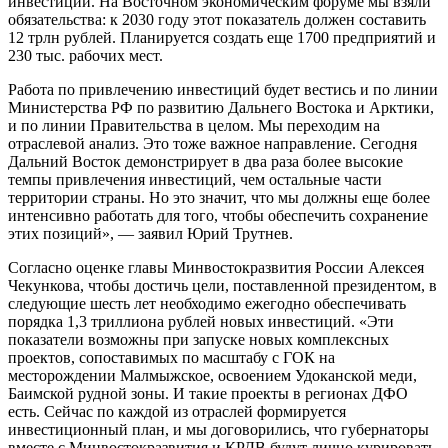
инвестиций. На Восточном экономическим форуме мы взяли
обязательства: к 2030 году этот показатель должен составить
12 трлн рублей. Планируется создать еще 1700 предприятий и
230 тыс. рабочих мест.
Работа по привлечению инвестиций будет вестись и по линии
Министерства РФ по развитию Дальнего Востока и Арктики,
и по линии Правительства в целом. Мы переходим на
отраслевой анализ. Это тоже важное направление. Сегодня
Дальний Восток демонстрирует в два раза более высокие
темпы привлечения инвестиций, чем остальные части
территории страны. Но это значит, что мы должны еще более
интенсивно работать для того, чтобы обеспечить сохранение
этих позиций», — заявил Юрий Трутнев.
Согласно оценке главы Минвостокразвития России Алексея
Чекункова, чтобы достичь цели, поставленной президентом, в
следующие шесть лет необходимо ежегодно обеспечивать
порядка 1,3 триллиона рублей новых инвестиций. «Эти
показатели возможны при запуске новых комплексных
проектов, сопоставимых по масштабу с ГОК на
месторождении Малмыжское, освоением Удоканской меди,
Баимской рудной зоны. И такие проекты в регионах ДФО
есть. Сейчас по каждой из отраслей формируется
инвестиционный план, и мы договорились, что губернаторы
вместе с Минвостокразвития и КРДВ будут лично курировать