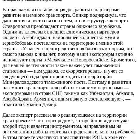
Вторая важная составляющая для работы с партнерами —
развитие наземного транспорта. Спикер подчеркнула, что
данная точка роста связана с тем, что в структуре экспорта
Ставрополья преобладают страны ближнего зарубежья.
Одним из ключевых внешнеэкономических партнеров
является Азербайджан: наибольшее количество муки и
зернобобовых поставляется на территорию именно этой
страны. «У нас есть непосредственная близость к портам, но
самого выхода к ним нет, поэтому наши экспортеры активно
используют порты в Махачкале и Новороссийске. Кроме того,
для нашей деятельности также важен учет таможенной
статистики — нам удалось ее скорректировать, и учет со
следующего года будет происходить на территории
Минераловодского таможенного поста. Поэтому в развитии
наземного транспорта для работы с нашими партнерами —
экспортерами из стран СНГ, такими как Узбекистан, Абхазия,
Азербайджан, Армения, видим важную составляющую», —
отметила Сузанна Дамир.
Далее эксперт рассказала о реализующемся на территории
края проекте «Час с торгпредом», который проводится уже
второй год и является инструментом, направленным на
оптимизацию работы торговых представительств за рубежом.
В этом проекте участвуют представители РЭЦ, в ходе его