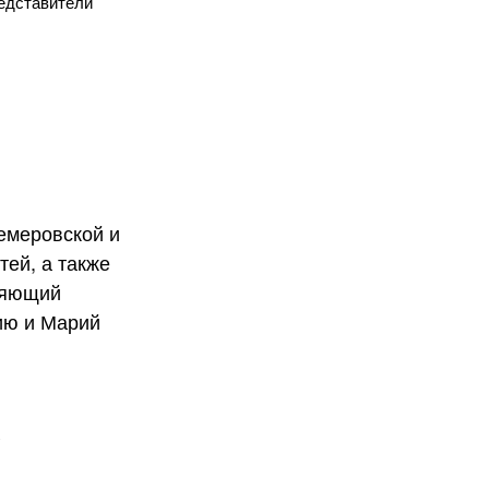
едставители
х
х