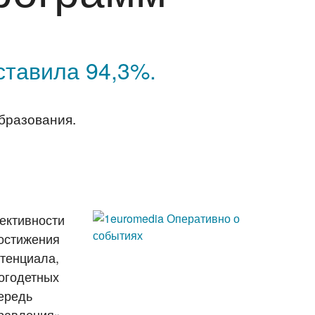
ставила 94,3%.
бразования.
ективности
достижения
отенциала,
огодетных
чередь
равления»,