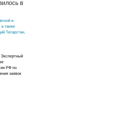
вилось в
вской и
 а также
ий Татарстан,
л Экспертный
ве
тия РФ по
ения заявок