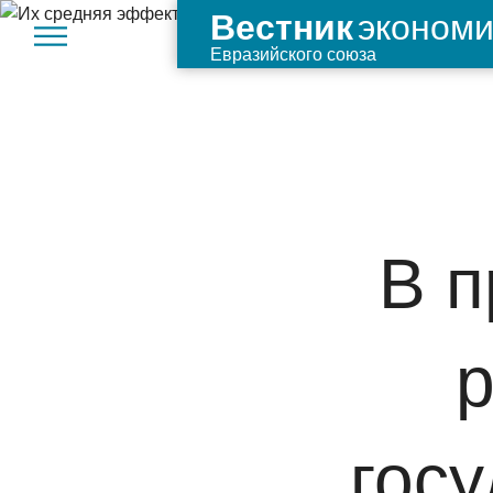
экономи
Вестник
Евразийского союза
В п
гос