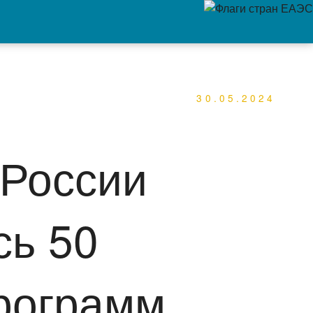
30.05.2024
 России
сь 50
рограмм