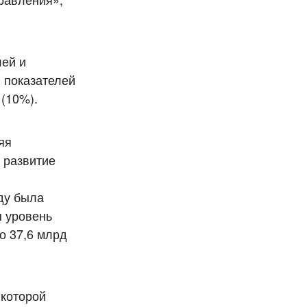
лей и
й показателей
(10%).
яя
 развитие
ду была
н уровень
о 37,6 млрд
 которой