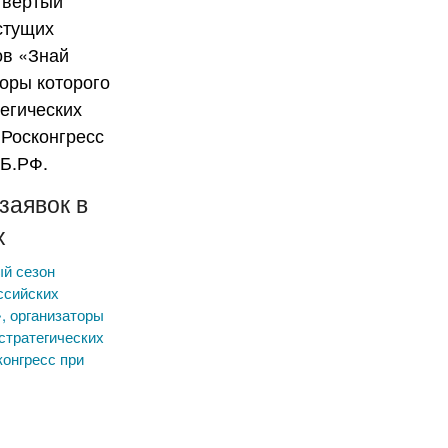
заявок в
х
ый сезон
ссийских
, организаторы
стратегических
конгресс при