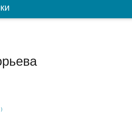
ки
орьева
1)