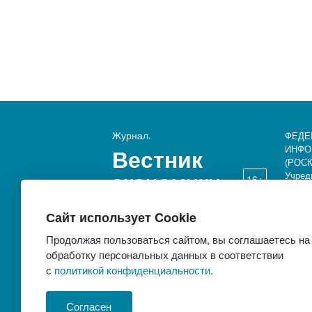
Журнал.
ФЕДЕ
ИНФО
Вестник
(РОСК
экономики
Учред
16+
Викто
Сайт использует Cookie
Продолжая пользоваться сайтом, вы соглашаетесь на
обработку персональных данных в соответствии
МИД «ЕвроМедиа» выпускает 10 изданий:
с
политикой конфиденциальности
.
«Вестник. Строительство. Архитектура. Инфрастр
«Здравоохранение России»,
«Вестник агропром
«Российское образование»,
«Социальная защита
Согласен
«Вестник экономики»,
«Вестник. Северный Кавка