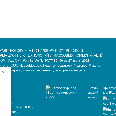
РАЛЬНАЯ СЛУЖБА ПО НАДЗОРУ В СФЕРЕ СВЯЗИ,
РМАЦИОННЫХ ТЕХНОЛОГИЙ И МАССОВЫХ КОММУНИКАЦИЙ
ОМНАДЗОР). Рег. № Эл № ФС77-85499 от 27 июня 2023 г.
итель: ООО «ЕвроМедиа». Главный редактор: Федоров Максим
рович. Периодичность: не менее одного раза в неделю.
Читать
Прилож
свежий
для iPad
выпуск
уктура»,
ышленного комплекса»,
 в России»,
з»,