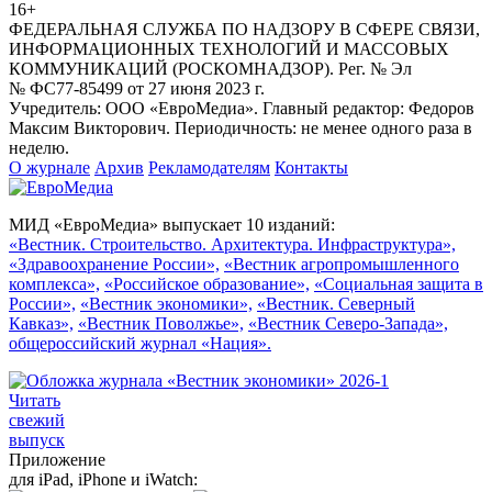
16+
ФЕДЕРАЛЬНАЯ СЛУЖБА ПО НАДЗОРУ В СФЕРЕ СВЯЗИ,
ИНФОРМАЦИОННЫХ ТЕХНОЛОГИЙ И МАССОВЫХ
КОММУНИКАЦИЙ (РОСКОМНАДЗОР). Рег. № Эл
№ ФС77-85499 от 27 июня 2023 г.
Учредитель: ООО «ЕвроМедиа». Главный редактор: Федоров
Максим Викторович. Периодичность: не менее одного раза в
неделю.
О журнале
Архив
Рекламодателям
Контакты
МИД «ЕвроМедиа» выпускает 10 изданий:
«Вестник. Строительство. Архитектура. Инфраструктура»,
«Здравоохранение России»,
«Вестник агропромышленного
комплекса»,
«Российское образование»,
«Социальная защита в
России»,
«Вестник экономики»,
«Вестник. Северный
Кавказ»,
«Вестник Поволжье»,
«Вестник Северо-Запада»,
общероссийский журнал «Нация».
Читать
свежий
выпуск
Приложение
для iPad, iPhone и iWatch: