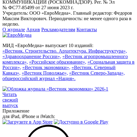
КОММУНИКАЦИЙ (РОСКОМНАДЗОР). Рег. № Эл
№ ФС77-85499 от 27 июня 2023 г.
Учредитель: ООО «ЕвроМедиа». Главный редактор: Федоров
Максим Викторович. Периодичность: не менее одного раза в
неделю.
О журнале
Архив
Рекламодателям
Контакты
МИД «ЕвроМедиа» выпускает 10 изданий:
«Вестник. Строительство. Архитектура. Инфраструктура»,
«Здравоохранение России»,
«Вестник агропромышленного
комплекса»,
«Российское образование»,
«Социальная защита в
России»,
«Вестник экономики»,
«Вестник. Северный
Кавказ»,
«Вестник Поволжье»,
«Вестник Северо-Запада»,
общероссийский журнал «Нация».
Читать
свежий
выпуск
Приложение
для iPad, iPhone и iWatch: