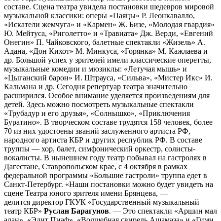
составе. Сцена театра увидела постановки шедевров мировой
музыкальной классики: оперы «Паяцы» Р. Леонкавалло,
«Искатели жемчуга» и «Кармен» Ж. Бизе, «Молодая гвардия»
Ю. Мейтуса, «Риголетто» и «Травиата» Дж. Верди, «Евгений
Онегин» П. Чайковского, балетные спектакли «Жизель» А.
Адана, «Дон Кихот» М. Минкуса, «Горянка» М. Кажлаева и
др. Большой успех у зрителей имели классические оперетты,
музыкальные комедии и мюзиклы: «Летучая мышь» и
«Цыганский барон» И. Штрауса, «Сильва», «Мистер Икс» И.
Кальмана и др. Сегодня репертуар театра значительно
расширился. Особое внимание уделяется произведениям для
детей. Здесь можно посмотреть музыкальные спектакли
«Трубадур и его друзья», «Солнышко», «Приключения
Буратино». В творческом составе трудятся 158 человек, более
70 из них удостоены званий заслуженного артиста РФ,
народного артиста КБР и других республик РФ. В составе
труппы — хор, балет, симфонический оркестр, солисты-
вокалисты. В нынешнем году театр побывал на гастролях в
Дагестане, Ставропольском крае, с 4 октября в рамках
федеральной программы «Большие гастроли» труппа едет в
Санкт-Петербург. «Наши постановки можно будет увидеть на
сцене Театра юного зрителя имени Брянцева, —
делится директор ГКУК «Государственный музыкальный
театр КБР»
Руслан Барагунов
. — Это спектакли «Аршин мал
алан», «Эдит Пиаф», «Волшебная свирель Ашамаза» и «Гимн