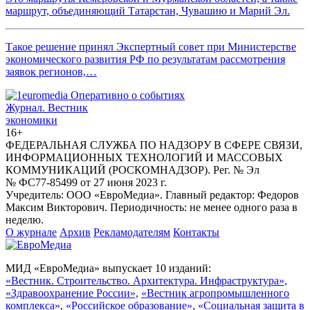
маршрут, объединяющий Татарстан, Чувашию и Марий Эл.
Такое решение принял Экспертный совет при Министерстве
экономического развития РФ по результатам рассмотрения
заявок регионов,…
Журнал.
Вестник
экономики
16+
ФЕДЕРАЛЬНАЯ СЛУЖБА ПО НАДЗОРУ В СФЕРЕ СВЯЗИ,
ИНФОРМАЦИОННЫХ ТЕХНОЛОГИЙ И МАССОВЫХ
КОММУНИКАЦИЙ (РОСКОМНАДЗОР). Рег. № Эл
№ ФС77-85499 от 27 июня 2023 г.
Учредитель: ООО «ЕвроМедиа». Главный редактор: Федоров
Максим Викторович. Периодичность: не менее одного раза в
неделю.
О журнале
Архив
Рекламодателям
Контакты
МИД «ЕвроМедиа» выпускает 10 изданий:
«Вестник. Строительство. Архитектура. Инфраструктура»,
«Здравоохранение России»,
«Вестник агропромышленного
комплекса»,
«Российское образование»,
«Социальная защита в