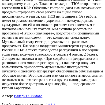
восходящему солнцу». Также в эти же дни ТЮЗ отправится с
гастролями в КБР. Обменные гастроли дают нам возможность
продемонстрировать свои работы на сцене такого
прославленного театра, как ТЮЗ им. Брянцева. Эта работа
имеет огромное значение в укреплении международных
культурных связей и позволяет зрителям познакомиться с
постановками разных театров. Мы активно работаем по
программе «Пушкинская карта», подготовили специальный
репертуар для молодежи — это концерты, спектакли».
Музыкальный театр ежегодно участвует в грантовых
программах. Благодаря поддержке министерств культуры
России и КБР, а также руководства республики в последние
годы театр получил возможность создать 4 оперы, 2 балета,
2 оперетты, мюзикл и др. «При содействии федерального и
регионального министерств культуры наш театр получает
возможность приобретать музыкальные инструменты,
звуковую и световую аппаратуру, обеспечивать себя выездным
оборудованием. Это позволяет нам организовать мероприятия
не только в нашем театре, но и на других площадках, делая
искусство более доступным для людей», — подчеркивает
Руслан Барагунов.
Автор:
Валерия Якимова
|
Опубликовано в журнале:
2023-2