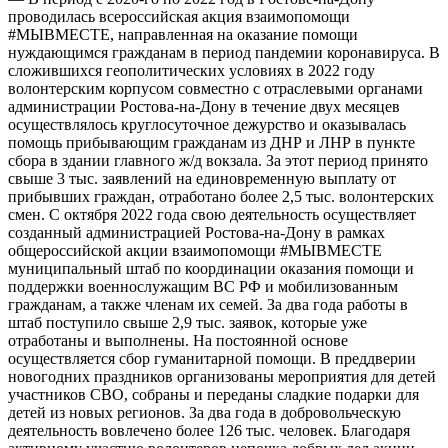
проводилась всероссийская акция взаимопомощи
#МЫВМЕСТЕ, направленная на оказание помощи
нуждающимся гражданам в период пандемии коронавируса. В
сложившихся геополитических условиях в 2022 году
волонтерским корпусом совместно с отраслевыми органами
администрации Ростова-на-Дону в течение двух месяцев
осуществлялось круглосуточное дежурство и оказывалась
помощь прибывающим гражданам из ДНР и ЛНР в пункте
сбора в здании главного ж/д вокзала. За этот период принято
свыше 3 тыс. заявлений на единовременную выплату от
прибывших граждан, отработано более 2,5 тыс. волонтерских
смен. С октября 2022 года свою деятельность осуществляет
созданный администрацией Ростова-на-Дону в рамках
общероссийской акции взаимопомощи #МЫВМЕСТЕ
муниципальный штаб по координации оказания помощи и
поддержки военнослужащим ВС РФ и мобилизованным
гражданам, а также членам их семей. За два года работы в
штаб поступило свыше 2,9 тыс. заявок, которые уже
отработаны и выполнены. На постоянной основе
осуществляется сбор гуманитарной помощи. В преддверии
новогодних праздников организованы мероприятия для детей
участников СВО, собраны и переданы сладкие подарки для
детей из новых регионов. За два года в добровольческую
деятельность вовлечено более 126 тыс. человек. Благодаря