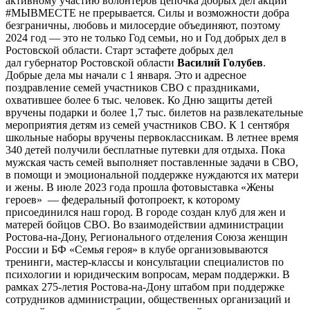
активному участию волонтеров цепочка добрых дел акции
#МЫВМЕСТЕ не прерывается. Силы и возможности добра
безграничны, любовь и милосердие объединяют, поэтому
2024 год — это не только Год семьи, но и Год добрых дел в
Ростовской области. Старт эстафете добрых дел
дал губернатор Ростовской области
Василий Голубев
.
Добрые дела мы начали с 1 января. Это и адресное
поздравление семей участников СВО с праздниками,
охватившее более 6 тыс. человек. Ко Дню защиты детей
вручены подарки и более 1,7 тыс. билетов на развлекательные
мероприятия детям из семей участников СВО. К 1 сентября
школьные наборы вручены первоклассникам. В летнее время
340 детей получили бесплатные путевки для отдыха. Пока
мужская часть семей выполняет поставленные задачи в СВО,
в помощи и эмоциональной поддержке нуждаются их матери
и жены. В июле 2023 года прошла фотовыставка «Жены
героев» — федеральный фотопроект, к которому
присоединился наш город. В городе создан клуб для жен и
матерей бойцов СВО. Во взаимодействии администрации
Ростова-на-Дону, Регионального отделения Союза женщин
России и БФ «Семья героя» в клубе организовываются
тренинги, мастер-классы и консультации специалистов по
психологии и юридическим вопросам, мерам поддержки. В
рамках 275-летия Ростова-на-Дону штабом при поддержке
сотрудников администрации, общественных организаций и