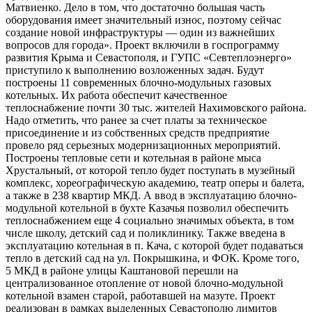
Матвиенко. Дело в том, что достаточно большая часть
оборудования имеет значительный износ, поэтому сейчас
создание новой инфраструктуры — один из важнейших
вопросов для города». Проект включили в госпрограмму
развития Крыма и Севастополя, и ГУПС «Севтеплоэнерго»
приступило к выполнению возложенных задач. Будут
построены 11 современных блочно-модульных газовых
котельных. Их работа обеспечит качественное
теплоснабжение почти 30 тыс. жителей Нахимовского района.
Надо отметить, что ранее за счет платы за техническое
присоединение и из собственных средств предприятие
провело ряд серьезных модернизационных мероприятий.
Построены тепловые сети и котельная в районе мыса
Хрустальный, от которой тепло будет поступать в музейный
комплекс, хореографическую академию, театр оперы и балета,
а также в 238 квартир МКД. А ввод в эксплуатацию блочно-
модульной котельной в бухте Казачья позволил обеспечить
теплоснабжением еще 4 социально значимых объекта, в том
числе школу, детский сад и поликлинику. Также введена в
эксплуатацию котельная в п. Кача, с которой будет подаваться
тепло в детский сад на ул. Покрышкина, и ФОК. Кроме того,
5 МКД в районе улицы Каштановой перешли на
централизованное отопление от новой блочно-модульной
котельной взамен старой, работавшей на мазуте. Проект
реализован в рамках выделенных Севастополю лимитов