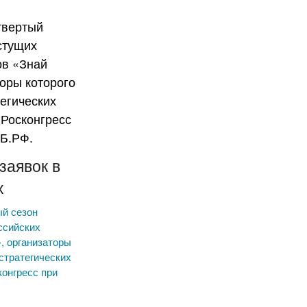
заявок в
х
ый сезон
ссийских
, организаторы
стратегических
конгресс при