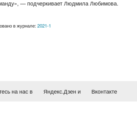
команду», — подчеркивает Людмила Любимова.
овано в журнале:
2021-1
есь на нас в
Яндекс.Дзен
и
Вконтакте