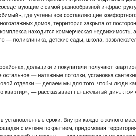
оседствующие с самой разнообразной инфраструкту
бимый», где учтены все составляющие комфортного
ногоэтажных домов, территория закрыта от посторо
лкомплекса находится коммерческая недвижимость, а
го — поликлиника, детские сады, школа, развлекат
орайонах, дольщики и покупатели получают квартиры
е остальное — натяжные потолки, установка сантехн
новой отделки — делаем мы для того, чтобы люди ка
генеральный директор
во квартир», — рассказывает
в установленные сроки. Внутри каждого жилого мас
лощадки с мягким покрытием, придомовая территори
яются клумбы и газоны — все направлено на создан