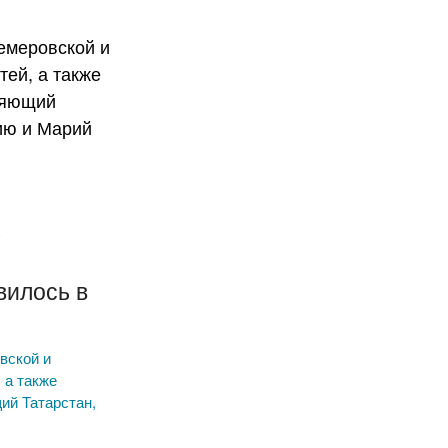
х
х
вилось в
вской и
 а также
ий Татарстан,