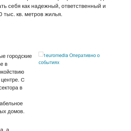
ать себя как надежный, ответственный и
 тыс. кв. метров жилья.
ые городские
е в
окойствию
 центре. С
сектора в
табельное
ных домов.
а, а