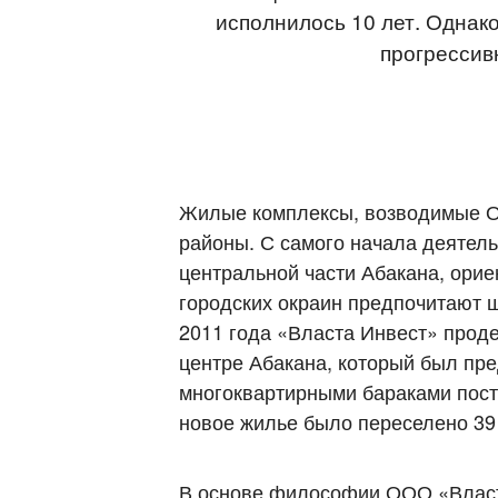
исполнилось 10 лет. Однако
прогрессивн
Жилые комплексы, возводимые О
районы. С самого начала деятел
центральной части Абакана, ори
городских окраин предпочитают ш
2011 года «Власта Инвест» проде
центре Абакана, который был п
многоквартирными бараками постр
новое жилье было переселено 39 
В основе философии ООО «Власта