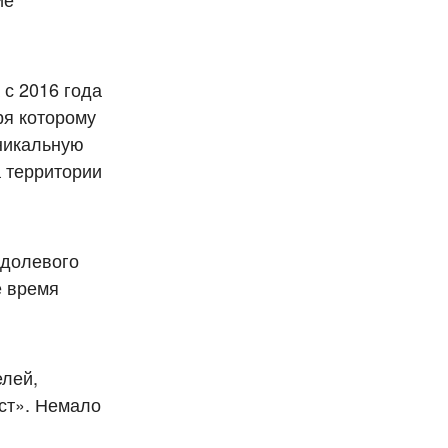
с 2016 года
ря которому
уникальную
а территории
 долевого
е время
елей,
ст». Немало