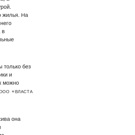
рой.
 жилья. На
ннего
 в
ельные
 только без
ики и
к можно
 ООО «Власта
сива она
я
ие