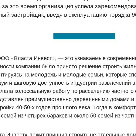
 за это время организация успела зарекомендов
ый застройщик, введя в эксплуатацию порядка 90
ОО «Власта Инвест», — это узнаваемые современн
ьности компании было принято решение строить жиль
ентируясь на молодежь и молодые семьи, которые сп
ум и шаговую доступность индустрии развлечений в
лала колоссальную работу по расселению частного 
редставлен преимущественно деревянными домами и
ойки 40-50-х годов прошлого века. Тогда в комфор
семей из четырех бараков и около 50 семей из част
 Инвест» лежит принцип строить не отдельные дом