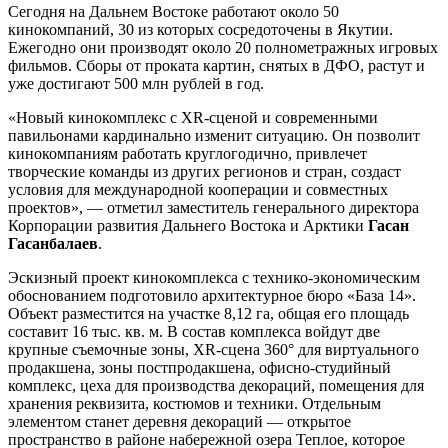
Сегодня на Дальнем Востоке работают около 50
кинокомпаний, 30 из которых сосредоточены в Якутии.
Ежегодно они производят около 20 полнометражных игровых
фильмов. Сборы от проката картин, снятых в ДФО, растут и
уже достигают 500 млн рублей в год.
«Новый кинокомплекс с XR-сценой и современными
павильонами кардинально изменит ситуацию. Он позволит
кинокомпаниям работать круглогодично, привлечет
творческие команды из других регионов и стран, создаст
условия для международной кооперации и совместных
проектов», — отметил заместитель генерального директора
Корпорации развития Дальнего Востока и Арктики
Гасан
Гасанбалаев
.
Эскизный проект кинокомплекса с технико-экономическим
обоснованием подготовило архитектурное бюро «База 14».
Объект разместится на участке 8,12 га, общая его площадь
составит 16 тыс. кв. м. В состав комплекса войдут две
крупные съемочные зоны, XR-сцена 360° для виртуального
продакшена, зоны постпродакшена, офисно-студийный
комплекс, цеха для производства декораций, помещения для
хранения реквизита, костюмов и техники. Отдельным
элементом станет деревня декораций — открытое
пространство в районе набережной озера Теплое, которое