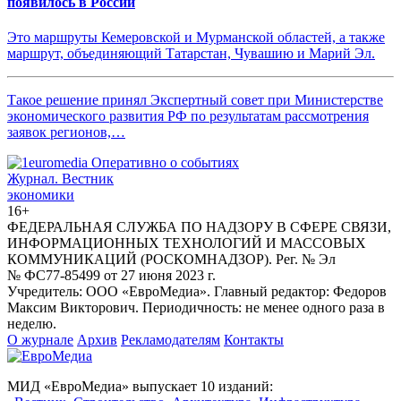
появилось в России
Это маршруты Кемеровской и Мурманской областей, а также
маршрут, объединяющий Татарстан, Чувашию и Марий Эл.
Такое решение принял Экспертный совет при Министерстве
экономического развития РФ по результатам рассмотрения
заявок регионов,…
Журнал.
Вестник
экономики
16+
ФЕДЕРАЛЬНАЯ СЛУЖБА ПО НАДЗОРУ В СФЕРЕ СВЯЗИ,
ИНФОРМАЦИОННЫХ ТЕХНОЛОГИЙ И МАССОВЫХ
КОММУНИКАЦИЙ (РОСКОМНАДЗОР). Рег. № Эл
№ ФС77-85499 от 27 июня 2023 г.
Учредитель: ООО «ЕвроМедиа». Главный редактор: Федоров
Максим Викторович. Периодичность: не менее одного раза в
неделю.
О журнале
Архив
Рекламодателям
Контакты
МИД «ЕвроМедиа» выпускает 10 изданий: