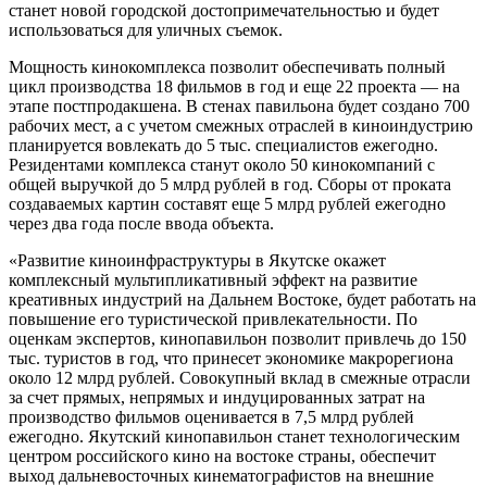
станет новой городской достопримечательностью и будет
использоваться для уличных съемок.
Мощность кинокомплекса позволит обеспечивать полный
цикл производства 18 фильмов в год и еще 22 проекта — на
этапе постпродакшена. В стенах павильона будет создано 700
рабочих мест, а с учетом смежных отраслей в киноиндустрию
планируется вовлекать до 5 тыс. специалистов ежегодно.
Резидентами комплекса станут около 50 кинокомпаний с
общей выручкой до 5 млрд рублей в год. Сборы от проката
создаваемых картин составят еще 5 млрд рублей ежегодно
через два года после ввода объекта.
«Развитие киноинфраструктуры в Якутске окажет
комплексный мультипликативный эффект на развитие
креативных индустрий на Дальнем Востоке, будет работать на
повышение его туристической привлекательности. По
оценкам экспертов, кинопавильон позволит привлечь до 150
тыс. туристов в год, что принесет экономике макрорегиона
около 12 млрд рублей. Совокупный вклад в смежные отрасли
за счет прямых, непрямых и индуцированных затрат на
производство фильмов оценивается в 7,5 млрд рублей
ежегодно. Якутский кинопавильон станет технологическим
центром российского кино на востоке страны, обеспечит
выход дальневосточных кинематографистов на внешние