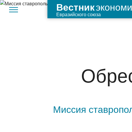
экономи
Вестник
Евразийского союза
Обрес
Миссия ставропо