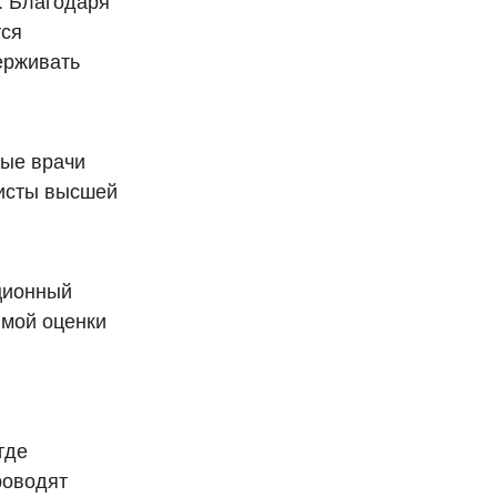
. Благодаря
тся
ерживать
ные врачи
листы высшей
ционный
имой оценки
где
роводят