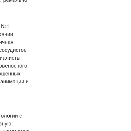
е №1
оянии
ичная
сосудистое
циалисты
ровеносного
ношенных
еанимации и
тологии с
ивную