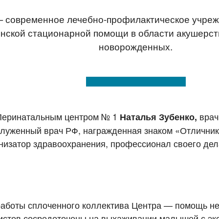
 современное лечебно-профилактическое учреж
ской стационарной помощи в области акушерства
новорожденных.
 Перинатальным центром № 1
вра
Наталья Зубенко,
служенный врач РФ, награжденная знаком «Отлични
низатор здравоохранения, профессионал своего дел
работы сплоченного коллектива Центра — помощь 
истов сосредоточены на выхаживании малышей с эк