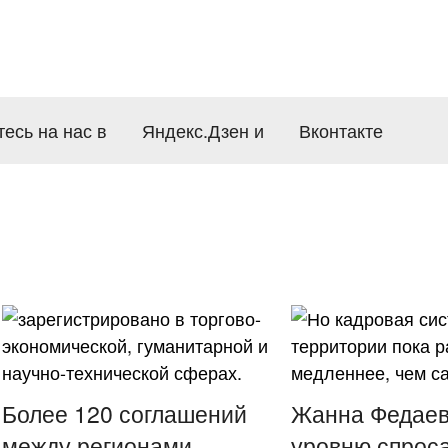
есь на нас в
Яндекс.Дзен
и
Вконтакте
Более 120 соглашений
Жанна Федаев
между регионами
уровню спроса