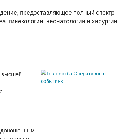
дение, предоставляющее полный спектр
, гинекологии, неонатологии и хирургии
ч высшей
к
а.
недоношенным
стремально