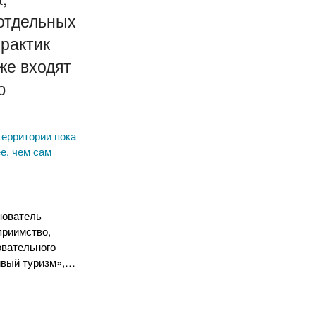
отдельных
рактик
же входят
ю
территории пока
е, чем сам
нователь
приимство,
овательного
ивый туризм»,…