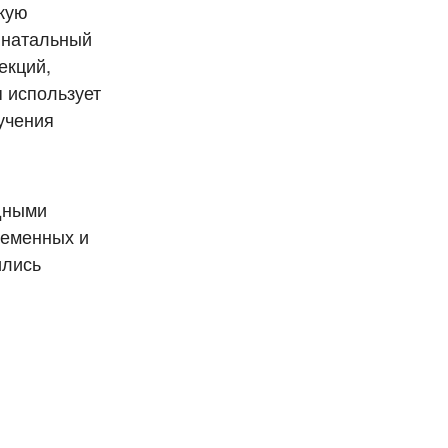
кую
инатальный
екций,
 использует
учения
здными
ременных и
ились