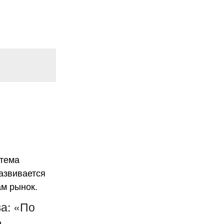
а: «По
,