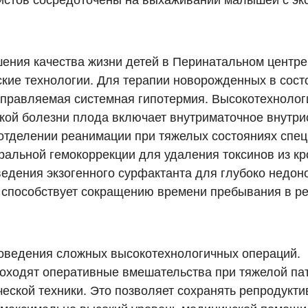
шения качества жизни детей в Перинатальном центр
ие технологии. Для терапии новорожденных в сост
управляемая системная гипотермия. Высокотехнолог
кой болезни плода включает внутриматочное внутри
 отделении реанимации при тяжелых состояниях спе
ральной гемокоррекции для удаления токсинов из к
введения экзогенного сурфактанта для глубоко недо
ла способствует сокращению времени пребывания в р
оведения сложных высокотехнологичных операций.
роходят оперативные вмешательства при тяжелой па
еской техники. Это позволяет сохранять репродукт