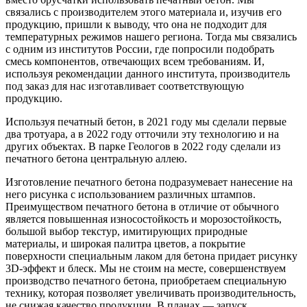
связались с производителем этого материала и, изучив его
продукцию, пришли к выводу, что она не подходит для
температурных режимов нашего региона. Тогда мы связались
с одним из институтов России, где попросили подобрать
смесь компонентов, отвечающих всем требованиям. И,
используя рекомендации данного института, производитель
под заказ для нас изготавливает соответствующую
продукцию.
Используя печатный бетон, в 2021 году мы сделали первые
два тротуара, а в 2022 году отточили эту технологию и на
других объектах. В парке Геологов в 2022 году сделали из
печатного бетона центральную аллею.
Изготовление печатного бетона подразумевает нанесение на
него рисунка с использованием различных штампов.
Преимуществом печатного бетона в отличие от обычного
является повышенная износостойкость и морозостойкость,
большой выбор текстур, имитирующих природные
материалы, и широкая палитра цветов, а покрытие
поверхности специальным лаком для бетона придает рисунку
3D-эффект и блеск. Мы не стоим на месте, совершенствуем
производство печатного бетона, приобретаем специальную
технику, которая позволяет увеличивать производительность,
не снижая качество продукции. В планах — запуск