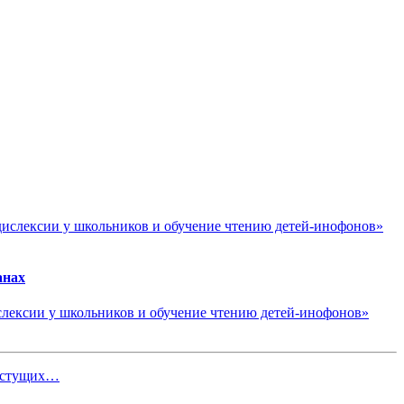
анах
лексии у школьников и обучение чтению детей-инофонов»
растущих…