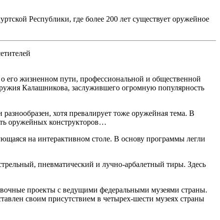
ртской Республики, где более 200 лет существует оружейное
сетителей
 о его жизненном пути, профессиональной и общественной
а оружия Калашникова, заслужившего огромную популярность
 разнообразен, хотя превалирует тоже оружейная тема. В
путь оружейных конструкторов…
ющаяся на интерактивном столе. В основу программы легли
трельный, пневматический и лучно-арбалетный тиры. Здесь
тавочные проекты с ведущими федеральными музеями страны.
ставлен своим присутствием в четырех-шести музеях страны