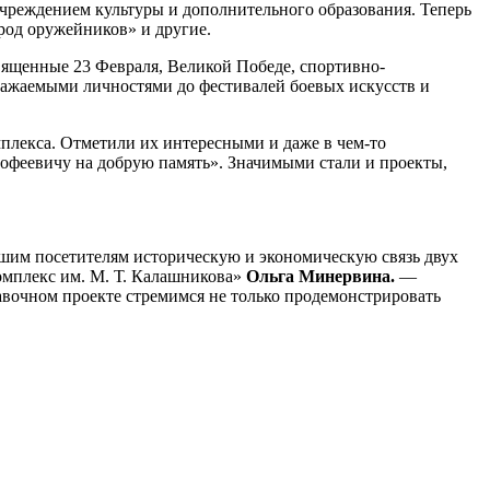
учреждением культуры и дополнительного образования. Теперь
ород оружейников» и другие.
вященные 23 Февраля, Великой Победе, спортивно-
уважаемыми личностями до фестивалей боевых искусств и
мплекса. Отметили их интересными и даже в чем-то
феевичу на добрую память». Значимыми стали и проекты,
ашим посетителям историческую и экономическую связь двух
мплекс им. М. Т. Калашникова»
Ольга Минервина.
—
авочном проекте стремимся не только продемонстрировать