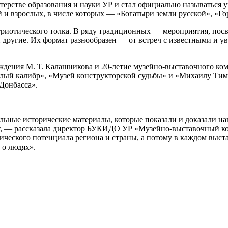
ерстве образования и науки УР и стал официально называться 
й и взрослых, в числе которых — «Богатыри земли русской», «Г
триотического толка. В ряду традиционных — мероприятия, пос
и другие. Их формат разнообразен — от встреч с известными и 
ождения М. Т. Калашникова и 20-летие музейно-выставочного ко
ый калибр», «Музей конструкторской судьбы» и «Михаилу Тимо
Донбасса».
льные исторические материалы, которые показали и доказали н
т, — рассказала директор БУКИДО УР «Музейно-выставочный ко
ческого потенциала региона и страны, а потому в каждом выст
 о людях».