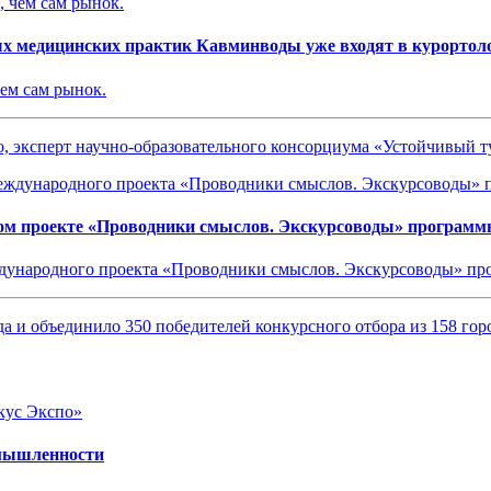
ых медицинских практик Кавминводы уже входят в курортол
чем сам рынок.
о, эксперт научно-образовательного консорциума «Устойчивый 
ом проекте «Проводники смыслов. Экскурсоводы» программ
ждународного проекта «Проводники смыслов. Экскурсоводы» пр
а и объединило 350 победителей конкурсного отбора из 158 го
омышленности