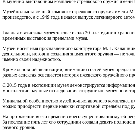
В музейно-выставочном комплексе стрелкового оружия имени М
Музейно-выставочный комплекс стрелкового оружия имени М. Т
производство, а с 1949 года начался выпуск легендарного авто
Главная статистика музея такова: около 20 тыс. единиц хранени
временных выставок за пределами музея.
Музей носит имя прославленного конструктора М. Т. Калашник
деятельности, истории создания знаменитого оружия — не тол
именно своей надежностью.
Кроме основной экспозиции, вниманию гостей музея предлагаю
разных аспектах освещается история ижевского оружейного пр
С 2015 года в экспозиции музея демонстрируется информацио
многолетние научные исследования сотрудников музея по исто
Уникальной особенностью музейно-выставочного комплекса им
можно приобрести первые навыки спортивной стрельбы под р
На протяжении всего времени своего существования музей ре
За последние пять лет его сотрудники создали девять полноц
разного уровня.