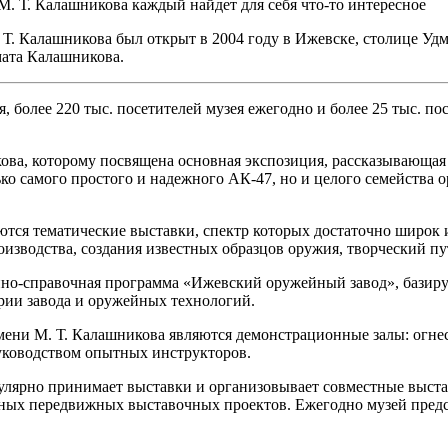
. Т. Калашникова каждый найдет для себя что-то интересное
. Калашникова был открыт в 2004 году в Ижевске, столице Удму
мата Калашникова.
я, более 220 тыс. посетителей музея ежегодно и более 25 тыс. по
ова, которому посвящена основная экспозиция, рассказывающая
ько самого простого и надежного АК-47, но и целого семейств
тся тематические выставки, спектр которых достаточно широк и
оизводства, создания известных образцов оружия, творческий 
нно-справочная программа «Ижевский оружейный завод», базиру
рии завода и оружейных технологий.
ени М. Т. Калашникова являются демонстрационные залы: огнес
уководством опытных инструкторов.
гулярно принимает выставки и организовывает совместные выс
енных передвижных выставочных проектов. Ежегодно музей пред