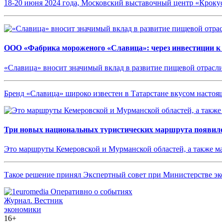
18-20 июня 2024 года, Московский выставочный центр «Кроку
ООО «Фабрика мороженого «Славица»: через инвестиции к
«Славица» вносит значимый вклад в развитие пищевой отрасл
Бренд «Славица» широко известен в Татарстане вкусом насто
Три новых национальных туристических маршрута появило
Это маршруты Кемеровской и Мурманской областей, а также 
Такое решение принял Экспертный совет при Министерстве эк
Журнал.
Вестник
экономики
16+