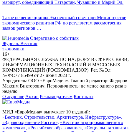
маршрут, объединяющий Татарстан, Чувашию и Марий Эл.
Такое решение принял Экспертный совет при Министерстве
экономического развития РФ по результатам рассмотрения
заявок регионов,…
Журнал.
Вестник
экономики
16+
ФЕДЕРАЛЬНАЯ СЛУЖБА ПО НАДЗОРУ В СФЕРЕ СВЯЗИ,
ИНФОРМАЦИОННЫХ ТЕХНОЛОГИЙ И МАССОВЫХ
КОММУНИКАЦИЙ (РОСКОМНАДЗОР). Рег. № Эл
№ ФС77-85499 от 27 июня 2023 г.
Учредитель: ООО «ЕвроМедиа». Главный редактор: Федоров
Максим Викторович. Периодичность: не менее одного раза в
неделю.
О журнале
Архив
Рекламодателям
Контакты
МИД «ЕвроМедиа» выпускает 10 изданий:
«Вестник. Строительство. Архитектура. Инфраструктура»,
«Здравоохранение России»,
«Вестник агропромышленного
комплекса»,
«Российское образование»,
«Социальная защита в