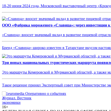
18-20 июня 2024 года, Московский выставочный центр «Кроку
ООО «Фабрика мороженого «Славица»: через инвестиции к
«Славица» вносит значимый вклад в развитие пищевой отрасл
Бренд «Славица» широко известен в Татарстане вкусом насто
Три новых национальных туристических маршрута появило
Это маршруты Кемеровской и Мурманской областей, а также 
Такое решение принял Экспертный совет при Министерстве эк
Журнал.
Вестник
экономики
16+