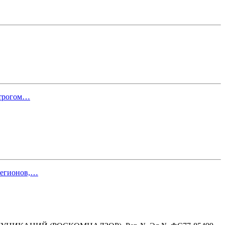
строгом…
 регионов,…