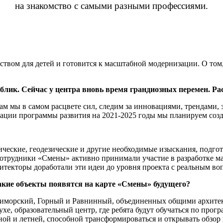
на знакомство с самыми разными профессиями.
твом для детей и готовится к масштабной модернизации. О том
облик. Сейчас у центра вновь время грандиозных перемен. Ра
ам мы в самом расцвете сил, следим за инновациями, трендами, 
зации программы развития на 2021-2025 годы мы планируем соз
ческие, геодезические и другие необходимые изыскания, подго
 сотрудники «Смены» активно принимали участие в разработке ма
итекторы доработали эти идеи до уровня проекта с реальным в
акие объекты появятся на карте «Смены» будущего?
Приморский, Горный и Равнинный, объединенных общими архит
ухе, образовательный центр, где ребята будут обучаться по про
ой и летней, способной трансформироваться и открывать обзор 