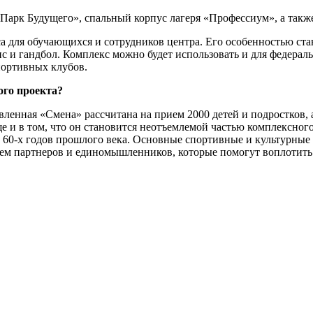
«Парк Будущего», спальный корпус лагеря «Профессиум», а так
са для обучающихся и сотрудников центра. Его особенностью с
нис и гандбол. Комплекс можно будет использовать и для федер
портивных клубов.
ого проекта?
енная «Смена» рассчитана на прием 2000 детей и подростков, а
 и в том, что он становится неотъемлемой частью комплексног
с 60-х годов прошлого века. Основные спортивные и культурные 
ем партнеров и единомышленников, которые помогут воплотить э