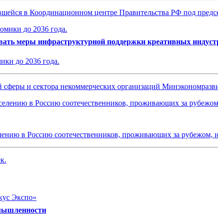
оявшейся в Координационном центре Правительства РФ под пред
вывать меры инфраструктурной поддержки креативных индуст
ики до 2036 года.
ой сферы и сектора некоммерческих организаций Минэкономраз
лению в Россию соотечественников, проживающих за рубежом, и
к.
омышленности