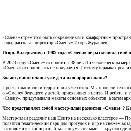
«Смена» стремится быть современным и комфортным пространс
годы, рассказал директор «Смены» Игорь Журавлев.
Игорь Валерьевич, с 1985 года «Смена» не раз меняла свой 
В 2023 году «Смене» исполнится 38 лет. По человеческим мерк
«Смены» использовать не получается. Поэтому в рамках реали
Значит, ваши планы уже детально прорисованы?
Проект планировки территории уже готов. Мы провели геологи
о «Смене» будущего у детей, приехавших в центр. И ребята, и
«Смену», придумывали макеты основных объектов, а затем арх
Что представляет собой мастер-план развития «Смены»? К
Мастер-план разделит наш Центр на несколько кластеров — 
появятся тематический парк для прогулок и игр на свежем возд
расположится концертный зал с двумя сценами — круглогодичн