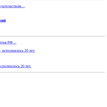
седательством…
рий
вития РФ…
сполнилось 20 лет.