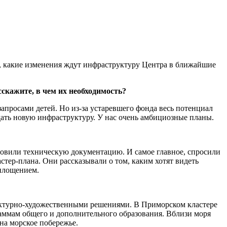
, какие изменения ждут инфраструктуру Центра в ближайшие
сскажите, в чем их необходимость?
запросами детей. Но из-за устаревшего фонда весь потенциал
дать новую инфраструктуру. У нас очень амбициозные планы.
товили техническую документацию. И самое главное, спросили
стер-плана. Они рассказывали о том, каким хотят видеть
оплощением.
ектурно-художественными решениями. В Приморском кластере
граммам общего и дополнительного образования. Вблизи моря
на морское побережье.