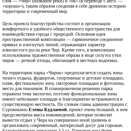
слов — «Чир» (название реки) и «ок» (в переводе с англ. —
«хорошо»), таким образом соединяя в себе древнюю историю
территории и современный мир.
Цель проекта благоустройства состоит в организации
комфортного и удобного общественного пространства для
взаимодействия города с природой. Основная идея
пространственной композиции — гармоничное соединение
прямых и изогнутых линий, отражающих характер
извилистого русла реки Чир. Кроме того, в композиции
использованы художественные образы в виде силуэта утки
чирок — речной птицы, обитающей в местных водоемах.
На территории парка «Чирок» предполагается создать зоны
тихого отдыха, фудкортов, спортивные и детские площадки,
пляж, фестивальную зону, смотровые площадки и фотозоны,
место для пикников. В планировочном решении парка
отражена тема экологии, поэтому функциональные зоны
имеют небольшие площади и благоприятно встраиваются в
существующую местность. По словам главы администрации г.
Суровикино
Елены Кудлаевой
, проект очень большой, в нем
предусмотрена масса нововведений, которые позволят
вывести отдых у Чира на совершенно иной уровень и
организовать современный, интересный досуг для горожан.
Благоустраивать предстоит 2,5 га. Парковая зона будет