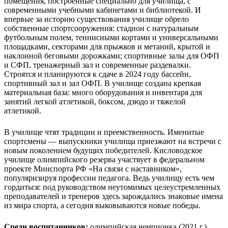
помещения, построенные специально для училища, с
современными учебными кабинетами и библиотекой. И
впервые за историю существования училище обрело
собственные спортсооружения: стадион с натуральным
футбольным полем, теннисными кортами и универсальными
площадками, секторами для прыжков и метаний, крытой и
наклонной беговыми дорожками; спортивные залы для ОФП
и СФП, тренажерный зал и современные раздевалки.
Строятся и планируются к сдаче в 2024 году бассейн,
спортивный зал и зал ОФП. В училище создана крепкая
материальная база: много оборудования и инвентаря для
занятий легкой атлетикой, боксом, дзюдо и тяжелой
атлетикой.
В училище чтят традиции и преемственность. Именитые
спортсмены — выпускники училища приезжают на встречи с
новым поколением будущих победителей. Кисловодское
училище олимпийского резерва участвует в федеральном
проекте Минспорта РФ «На связи с наставником»,
популяризируя профессии педагога. Ведь училищу есть чем
гордиться: под руководством неутомимых целеустремленных
преподавателей и тренеров здесь зарождались знаковые имена
из мира спорта, а сегодня выковываются новые победы.
Среди воспитанников:
олимпийская чемпионка (2021 г.)