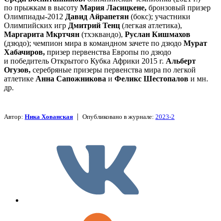
по прыжкам в высоту
Мария Ласицкене,
бронзовый призер
Олимпиады-2012
Давид Айрапетян
(бокс); участники
Олимпийских игр
Дмитрий Тенц
(легкая атлетика),
Маргарита Мкртчян
(тхэквандо),
Руслан Кишмахов
(дзюдо); чемпион мира в командном зачете по дзюдо
Мурат
Хабачиров,
призер первенства Европы по дзюдо
и победитель Открытого Кубка Африки 2015 г.
Альберт
Огузов,
серебряные призеры первенства мира по легкой
атлетике
Анна Сапожникова
и
Феликс Шестопалов
и мн.
др.
|
Автор:
Ника Хованская
Опубликовано в журнале:
2023-2