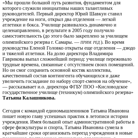
«Мы прошли большой путь развития, фундаментом для
которого служили инициативы наших талантливых
руководителей. Первый директор Юрий Шавкун ставил
учреждение на ноги, открыл два отделения — легкой
атлетики и бокса. Училище развивалось динамично и
целенаправленно, в результате в 2005 году получило
самостоятельность (до этого было закреплено за училищем
Прим. ред.
олимпийского резерва г. Самары. —
). Во время
руководства Еленой Головко открыты еще отделения — дзюдо
и тяжелой атлетики. На долю директора Владимира
Гаврикова выпал сложнейший период: училище переживало
трудные времена, связанные с отсутствием своих помещений.
Но он смог сохранить основной костяк коллектива,
качественный состав контингента обучающихся и даже
увеличить госзадание по набору спорт-сменов на обучение»,
— рассказывает и.о. директора ФГБУ ПОО «Кисловодское
государственное училище (техникум) олимпийского резерва»
Татьяна Калашникова.
Сегодня с командой единомышленников Татьяна Ивановна
пишет новую главу успешных практик в летописи истории
учреждения. Имея большой опыт административной работы в
сфере физкультуры и спорта, Татьяна Ивановна сумела в
кратчайшие сроки организовать переезд учреждения в новые