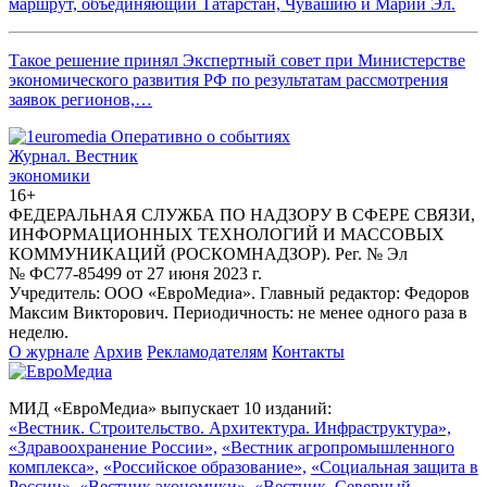
маршрут, объединяющий Татарстан, Чувашию и Марий Эл.
Такое решение принял Экспертный совет при Министерстве
экономического развития РФ по результатам рассмотрения
заявок регионов,…
Журнал.
Вестник
экономики
16+
ФЕДЕРАЛЬНАЯ СЛУЖБА ПО НАДЗОРУ В СФЕРЕ СВЯЗИ,
ИНФОРМАЦИОННЫХ ТЕХНОЛОГИЙ И МАССОВЫХ
КОММУНИКАЦИЙ (РОСКОМНАДЗОР). Рег. № Эл
№ ФС77-85499 от 27 июня 2023 г.
Учредитель: ООО «ЕвроМедиа». Главный редактор: Федоров
Максим Викторович. Периодичность: не менее одного раза в
неделю.
О журнале
Архив
Рекламодателям
Контакты
МИД «ЕвроМедиа» выпускает 10 изданий:
«Вестник. Строительство. Архитектура. Инфраструктура»,
«Здравоохранение России»,
«Вестник агропромышленного
комплекса»,
«Российское образование»,
«Социальная защита в
России»,
«Вестник экономики»,
«Вестник. Северный