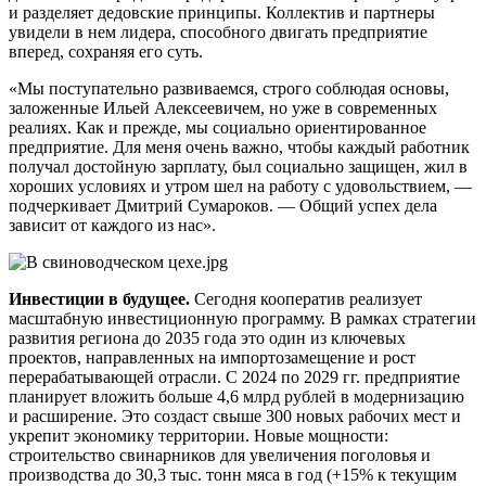
и разделяет дедовские принципы. Коллектив и партнеры
увидели в нем лидера, способного двигать предприятие
вперед, сохраняя его суть.
«Мы поступательно развиваемся, строго соблюдая основы,
заложенные Ильей Алексеевичем, но уже в современных
реалиях. Как и прежде, мы социально ориентированное
предприятие. Для меня очень важно, чтобы каждый работник
получал достойную зарплату, был социально защищен, жил в
хороших условиях и утром шел на работу с удовольствием, —
подчеркивает Дмитрий Сумароков. — Общий успех дела
зависит от каждого из нас».
Инвестиции в будущее.
Сегодня кооператив реализует
масштабную инвестиционную программу. В рамках стратегии
развития региона до 2035 года это один из ключевых
проектов, направленных на импортозамещение и рост
перерабатывающей отрасли. С 2024 по 2029 гг. предприятие
планирует вложить больше 4,6 млрд рублей в модернизацию
и расширение. Это создаст свыше 300 новых рабочих мест и
укрепит экономику территории. Новые мощности:
строительство свинарников для увеличения поголовья и
производства до 30,3 тыс. тонн мяса в год (+15% к текущим