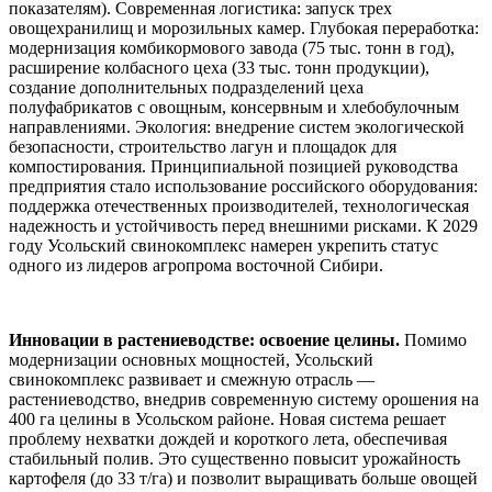
показателям). Современная логистика: запуск трех
овощехранилищ и морозильных камер. Глубокая переработка:
модернизация комбикормового завода (75 тыс. тонн в год),
расширение колбасного цеха (33 тыс. тонн продукции),
создание дополнительных подразделений цеха
полуфабрикатов с овощным, консервным и хлебобулочным
направлениями. Экология: внедрение систем экологической
безопасности, строительство лагун и площадок для
компостирования. Принципиальной позицией руководства
предприятия стало использование российского оборудования:
поддержка отечественных производителей, технологическая
надежность и устойчивость перед внешними рисками. К 2029
году Усольский свинокомплекс намерен укрепить статус
одного из лидеров агропрома восточной Сибири.
Инновации в растениеводстве: освоение целины.
Помимо
модернизации основных мощностей, Усольский
свинокомплекс развивает и смежную отрасль —
растениеводство, внедрив современную систему орошения на
400 га целины в Усольском районе. Новая система решает
проблему нехватки дождей и короткого лета, обеспечивая
стабильный полив. Это существенно повысит урожайность
картофеля (до 33 т/га) и позволит выращивать больше овощей