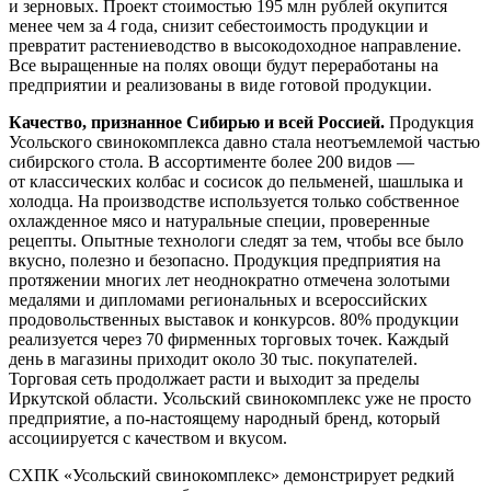
и зерновых. Проект стоимостью 195 млн рублей окупится
менее чем за 4 года, снизит себестоимость продукции и
превратит растениеводство в высокодоходное направление.
Все выращенные на полях овощи будут переработаны на
предприятии и реализованы в виде готовой продукции.
Качество, признанное Сибирью и всей Россией.
Продукция
Усольского свинокомплекса давно стала неотъемлемой частью
сибирского стола. В ассортименте более 200 видов —
от классических колбас и сосисок до пельменей, шашлыка и
холодца. На производстве используется только собственное
охлажденное мясо и натуральные специи, проверенные
рецепты. Опытные технологи следят за тем, чтобы все было
вкусно, полезно и безопасно. Продукция предприятия на
протяжении многих лет неоднократно отмечена золотыми
медалями и дипломами региональных и всероссийских
продовольственных выставок и конкурсов. 80% продукции
реализуется через 70 фирменных торговых точек. Каждый
день в магазины приходит около 30 тыс. покупателей.
Торговая сеть продолжает расти и выходит за пределы
Иркутской области. Усольский свинокомплекс уже не просто
предприятие, а по-настоящему народный бренд, который
ассоциируется с качеством и вкусом.
СХПК «Усольский свинокомплекс» демонстрирует редкий