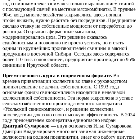
года свинокомплекс занимался только выращиванием свиней
с последующей сдачей на местные мясокомбинаты. В трудные
90-е, когда многие хозяйства закрывались, здесь поняли,
чтобы выжить, нужно работать без посредников. Предприятие
сделало ставку на собственные мощности от переработки до
розницы. Открылись фирменные магазины,
модернизировались цеха. Это решение оказалось
судьбоносным и позволило не просто устоять, но и стать
одним из крупнейших производителей свинины и мясной
продукции в восточной Сибири. Сегодня здесь содержится
более 110 тыс. голов свиней, предприятие производит до 95%
свинины в Иркутской области.
Преемственность курса в современном формате.
Во
времена приватизации коллектив во главе с руководством
принял решение не делить собственность. С 1993 года
основные фонды свинокомплекса находятся в неделимой
коллективной собственности. Эта норма закреплена в уставе
сельскохозяйственного производственного кооператива
«Усольский свинокомплекс», и решение коллектива
впоследствии доказало свою высокую эффективность. В 2024
году председателем кооператива единогласно избран
Дмитрий Сумароков
— внук основателя Ильи Сумарокова.
Дмитрий Владимирович много лет занимал инженерные
должности на родном предприятии, знает его работу изнутри