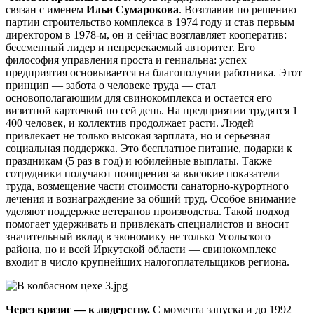
связан с именем
Ильи Сумарокова
. Возглавив по решению
партии строительство комплекса в 1974 году и став первым
директором в 1978-м, он и сейчас возглавляет кооператив:
бессменный лидер и непререкаемый авторитет. Его
философия управления проста и гениальна: успех
предприятия основывается на благополучии работника. Этот
принцип — забота о человеке труда — стал
основополагающим для свинокомплекса и остается его
визитной карточкой по сей день. На предприятии трудятся 1
400 человек, и коллектив продолжает расти. Людей
привлекает не только высокая зарплата, но и серьезная
социальная поддержка. Это бесплатное питание, подарки к
праздникам (5 раз в год) и юбилейные выплаты. Также
сотрудники получают поощрения за высокие показатели
труда, возмещение части стоимости санаторно-курортного
лечения и вознаграждение за общий труд. Особое внимание
уделяют поддержке ветеранов производства. Такой подход
помогает удерживать и привлекать специалистов и вносит
значительный вклад в экономику не только Усольского
района, но и всей Иркутской области — свинокомплекс
входит в число крупнейших налогоплательщиков региона.
Через кризис — к лидерству.
С момента запуска и до 1992