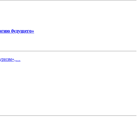
огию будущего»
туризм»,…