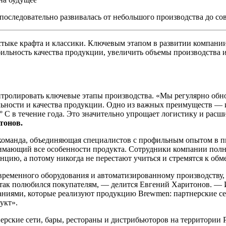
а последовательно развивалась от небольшого производства до с
тыке крафта и классики. Ключевым этапом в развитии компании
бильность качества продукции, увеличить объемы производства 
ролировать ключевые этапы производства. «Мы регулярно обно
льности и качества продукции. Одно из важных преимуществ —
5° С в течение года. Это значительно упрощает логистику и рас
тонов.
 команда, объединяющая специалистов с профильным опытом в п
имающий все особенности продукта. Сотрудники компании полно
енцию, а потому никогда не перестают учиться и стремятся к о
временного оборудования и автоматизированному производству,
 так полюбился покупателям, — делится Евгений Харитонов. — 
аниями, которые реализуют продукцию Brewmen: партнерские се
укт».
рские сети, бары, рестораны и дистрибьюторов на территории Р