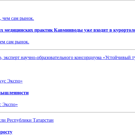
ых медицинских практик Кавминводы уже входят в курортол
чем сам рынок.
о, эксперт научно-образовательного консорциума «Устойчивый 
омышленности
с Экспо»
 росту