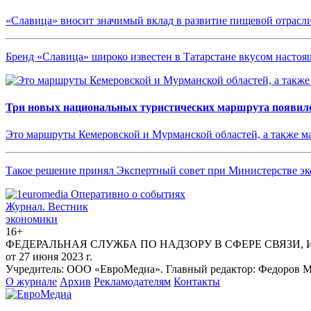
«Славица» вносит значимый вклад в развитие пищевой отрасл
Бренд «Славица» широко известен в Татарстане вкусом насто
Три новых национальных туристических маршрута появило
Это маршруты Кемеровской и Мурманской областей, а также 
Такое решение принял Экспертный совет при Министерстве эк
Журнал.
Вестник
экономики
16+
ФЕДЕРАЛЬНАЯ СЛУЖБА ПО НАДЗОРУ В СФЕРЕ СВЯЗИ,
от 27 июня 2023 г.
Учредитель: ООО «ЕвроМедиа». Главный редактор: Федоров Ма
О журнале
Архив
Рекламодателям
Контакты