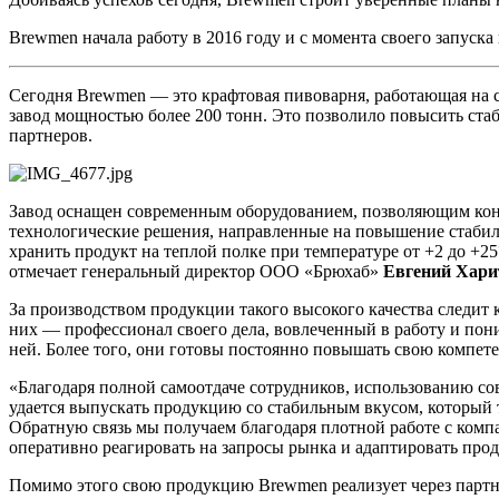
Brewmen начала работу в 2016 году и с момента своего запуск
Сегодня Brewmen — это крафтовая пивоварня, работающая на с
завод мощностью более 200 тонн. Это позволило повысить ста
партнеров.
Завод оснащен современным оборудованием, позволяющим конт
технологические решения, направленные на повышение стаби
хранить продукт на теплой полке при температуре от +2 до +2
отмечает генеральный директор ООО «Брюхаб»
Евгений Хари
За производством продукции такого высокого качества следит
них — профессионал своего дела, вовлеченный в работу и пон
ней. Более того, они готовы постоянно повышать свою компет
«Благодаря полной самоотдаче сотрудников, использованию со
удается выпускать продукцию со стабильным вкусом, который
Обратную связь мы получаем благодаря плотной работе с комп
оперативно реагировать на запросы рынка и адаптировать прод
Помимо этого свою продукцию Brewmen реализует через партне