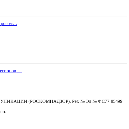
строгом…
 регионов,…
КАЦИЙ (РОСКОМНАДЗОР). Рег. № Эл № ФС77-85499
лю.