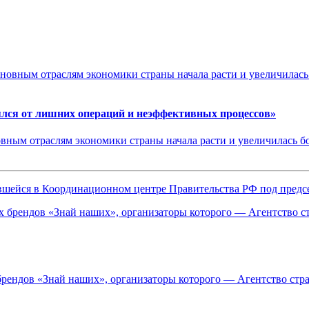
ялся от лишних операций и неэффективных процессов»
овным отраслям экономики страны начала расти и увеличилась бо
оявшейся в Координационном центре Правительства РФ под пред
брендов «Знай наших», организаторы которого — Агентство стр