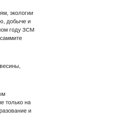
ям, экологии
ю, добыче и
шлом году ЗСМ
 саммите
евесины,
ым
не только на
бразование и