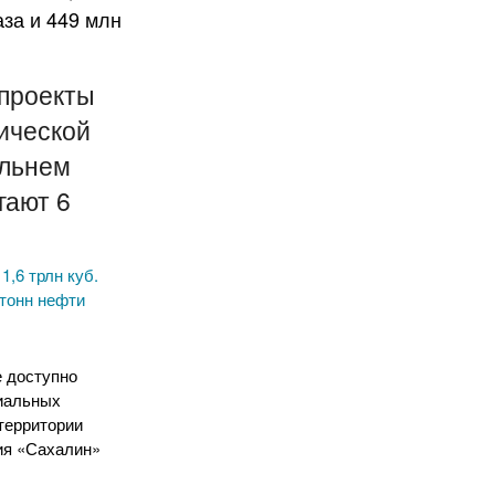
 проекты
ической
альнем
гают 6
,6 трлн куб.
 тонн нефти
е доступно
иальных
 территории
ия «Сахалин»