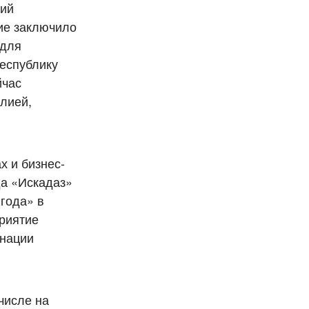
тий
ие заключило
 для
республику
йчас
олией,
х и бизнес-
да «Искадаз»
 года» в
приятие
инации
числе на