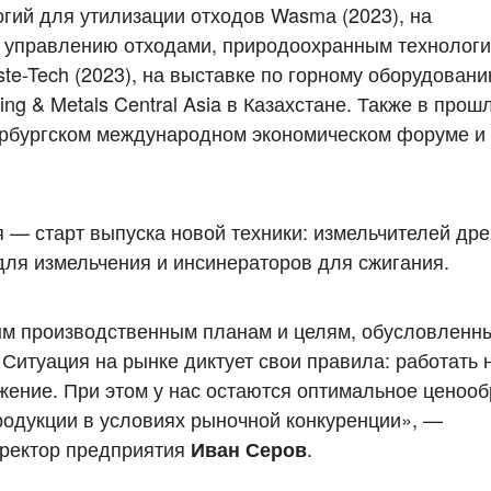
гий для утилизации отходов Wasmа (2023), на
 управлению отходами, природоохранным технологи
te-Tech (2023), на выставке по горному оборудовани
ng & Metals Central Asia в Казахстане. Также в про
ербургском международном экономическом форуме и
 — старт выпуска новой техники: измельчителей др
для измельчения и инсинераторов для сжигания.
ым производственным планам и целям, обусловленн
 Ситуация на рынке диктует свои правила: работать 
ежение. При этом у нас остаются оптимальное ценоо
родукции в условиях рыночной конкуренции», —
иректор предприятия
.
Иван Серов