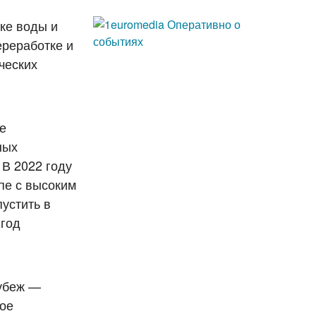
ке воды и
ереработке и
ческих
е
ных
В 2022 году
пе с высоким
устить в
 год
рубеж —
ное