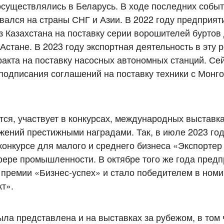
существлялись в Беларусь. В ходе последних собы
вался на страны СНГ и Азии. В 2022 году предприят
з Казахстана на поставку серии ворошителей буртов
стане. В 2023 году экспортная деятельность в эту 
акта на поставку насосных автономных станций. Се
подписания соглашений на поставку техники с Монг
ся, участвует в конкурсах, международных выставка
жений престижными наградами. Так, в июле 2023 го
конкурсе для малого и среднего бизнеса «Экспортер
фере промышленности. В октябре того же года пред
 премии «Бизнес-успех» и стало победителем в ном
т».
ла представлена и на выставках за рубежом, в том 