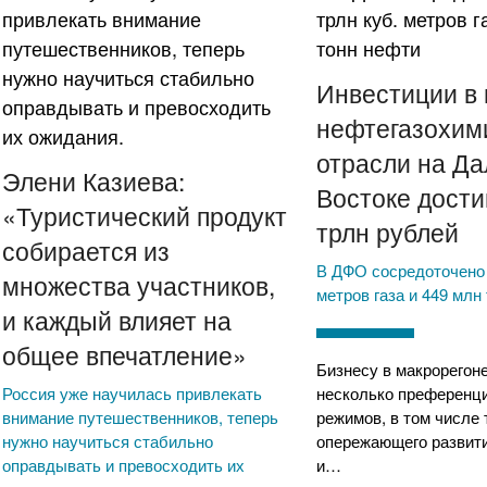
Инвестиции в
нефтегазохим
отрасли на Д
Элени Казиева:
Востоке дости
«Туристический продукт
трлн рублей
собирается из
В ДФО сосредоточено 1
множества участников,
метров газа и 449 млн
и каждый влияет на
общее впечатление»
Бизнесу в макрорегон
Россия уже научилась привлекать
несколько преференц
внимание путешественников, теперь
режимов, в том числе
нужно научиться стабильно
опережающего развит
оправдывать и превосходить их
и…