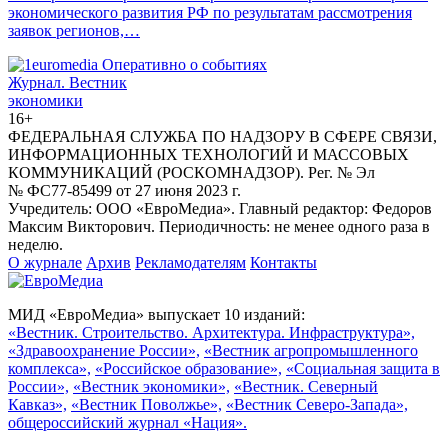
экономического развития РФ по результатам рассмотрения
заявок регионов,…
Журнал.
Вестник
экономики
16+
ФЕДЕРАЛЬНАЯ СЛУЖБА ПО НАДЗОРУ В СФЕРЕ СВЯЗИ,
ИНФОРМАЦИОННЫХ ТЕХНОЛОГИЙ И МАССОВЫХ
КОММУНИКАЦИЙ (РОСКОМНАДЗОР). Рег. № Эл
№ ФС77-85499 от 27 июня 2023 г.
Учредитель: ООО «ЕвроМедиа». Главный редактор: Федоров
Максим Викторович. Периодичность: не менее одного раза в
неделю.
О журнале
Архив
Рекламодателям
Контакты
МИД «ЕвроМедиа» выпускает 10 изданий:
«Вестник. Строительство. Архитектура. Инфраструктура»,
«Здравоохранение России»,
«Вестник агропромышленного
комплекса»,
«Российское образование»,
«Социальная защита в
России»,
«Вестник экономики»,
«Вестник. Северный
Кавказ»,
«Вестник Поволжье»,
«Вестник Северо-Запада»,
общероссийский журнал «Нация».