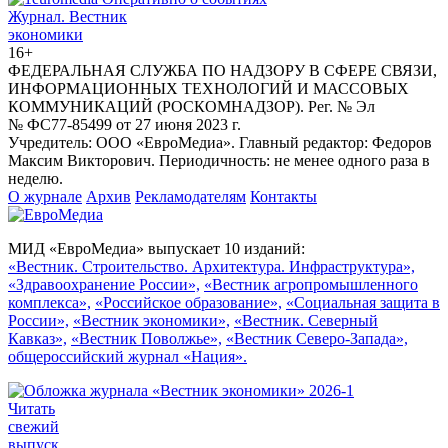
Журнал.
Вестник
экономики
16+
ФЕДЕРАЛЬНАЯ СЛУЖБА ПО НАДЗОРУ В СФЕРЕ СВЯЗИ,
ИНФОРМАЦИОННЫХ ТЕХНОЛОГИЙ И МАССОВЫХ
КОММУНИКАЦИЙ (РОСКОМНАДЗОР). Рег. № Эл
№ ФС77-85499 от 27 июня 2023 г.
Учредитель: ООО «ЕвроМедиа». Главный редактор: Федоров
Максим Викторович. Периодичность: не менее одного раза в
неделю.
О журнале
Архив
Рекламодателям
Контакты
МИД «ЕвроМедиа» выпускает 10 изданий:
«Вестник. Строительство. Архитектура. Инфраструктура»,
«Здравоохранение России»,
«Вестник агропромышленного
комплекса»,
«Российское образование»,
«Социальная защита в
России»,
«Вестник экономики»,
«Вестник. Северный
Кавказ»,
«Вестник Поволжье»,
«Вестник Северо-Запада»,
общероссийский журнал «Нация».
Читать
свежий
выпуск