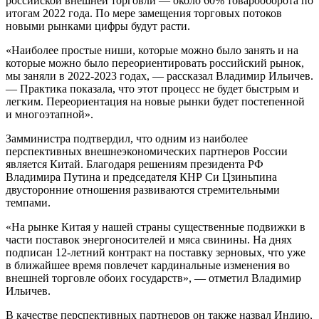
российской внешней торговли — около 60% товарооборота по
итогам 2022 года. По мере замещения торговых потоков
новыми рынками цифры будут расти.
«Наиболее простые ниши, которые можно было занять и на
которые можно было переориентировать российский рынок,
мы заняли в 2022-2023 годах, — рассказал Владимир Ильичев.
— Практика показала, что этот процесс не будет быстрым и
легким. Переориентация на новые рынки будет постепенной
и многоэтапной».
Замминистра подтвердил, что одним из наиболее
перспективных внешнеэкономических партнеров России
является Китай. Благодаря решениям президента РФ
Владимира Путина и председателя КНР Си Цзиньпина
двусторонние отношения развиваются стремительными
темпами.
«На рынке Китая у нашей страны существенные подвижки в
части поставок энергоносителей и мяса свинины. На днях
подписан 12-летний контракт на поставку зерновых, что уже
в ближайшее время повлечет кардинальные изменения во
внешней торговле обоих государств», — отметил Владимир
Ильичев.
В качестве перспективных партнеров он также назвал Индию,