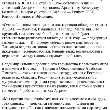
страны ЕАЭС и СНГ, страны Юго-Восточной Азии и
Латинской Америки — Бразилию, Аргентину, Венесуэлу,
Боливию, Никарагуа, страны Африки — Египет, ЮАР,
Кению, Нигерию и Эфиопию.
«Очень большим потенциалом для торговли обладают страны
АСЕАН — Вьетнам, Индонезия, Таиланд, Малайзия. Это
крупный, платежеспособный рынок, который будет
стремительно развиваться вплоть до 2030 года, — подчеркнул
замминистра. — К примеру, сейчас с рядом партнеров из
Таиланда ведется активная работа по налаживанию поставок
продукции лесопереработки. Раньше таких возможностей и
перспектив между нашими странами не было».
Владимир Ильичев добавил, что государства Исламского мира
и Ближнего Востока — Турция и Объединенные Арабские
Эмираты — также с готовностью сотрудничают с Россией в
различных областях. Россия видит во взаимодействии с
мусульманскими странами существенные перспективы как с
точки зрения присутствия на их рынке, так и с точки зрения
совместной работы на рынках Африки.
«Мы против того, чтобы замыкаться на каком-то одном, двух,
трех рынках, — признался замминистра. — Стратегия
сотрудничества России с внешнеэкономическими партнерами