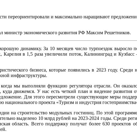
ласти переориентировали и максимально наращивают предложени
ал министр экономического развития РФ Максим Решетников.
 хорошую динамику. За 10 месяцев число турпоездок выросло п
, Карелия в 1,5 раза увеличили поток, Калининград и Кузбасс 
истического бизнеса, которые появились в 2023 году. Среди
ыжной инфраструктуры.
когда мы выполняли функцию регулятора отрасли. Он оказал
, куда движемся. У нас есть четкий план и видение развития о
дложение. Для этого пересмотрели существующие меры поддерж
ию национального проекта «Туризм и индустрия гостеприимств
идии на строительство модульных гостиниц. По этой программе 
ельно выделено 10 млрд рублей на 2023-2024 годы. Среди рег
нская область. Всего поддержку получат более 630 проектов о
ей.