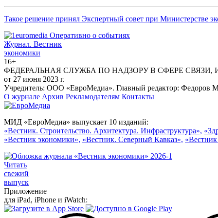
Такое решение принял Экспертный совет при Министерстве эк
Журнал.
Вестник
экономики
16+
ФЕДЕРАЛЬНАЯ СЛУЖБА ПО НАДЗОРУ В СФЕРЕ СВЯЗИ,
от 27 июня 2023 г.
Учредитель: ООО «ЕвроМедиа». Главный редактор: Федоров Ма
О журнале
Архив
Рекламодателям
Контакты
МИД «ЕвроМедиа» выпускает 10 изданий:
«Вестник. Строительство. Архитектура. Инфраструктура»,
«Зд
«Вестник экономики»,
«Вестник. Северный Кавказ»,
«Вестник
Читать
свежий
выпуск
Приложение
для iPad, iPhone и iWatch: