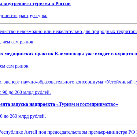
 внутреннего туризма в России
одной инфраструктуры.
ительство невозможно или нежелательно для природных территор
ых медицинских практик Кавминводы уже входят в курортол
чем сам рынок.
о, эксперт научно-образовательного консорциума «Устойчивый 
мента запуска нацпроекта «Туризм и гостеприимство»
0 до 260 млрд рублей.
 Республике Алтай под председательством премьер-министра Р