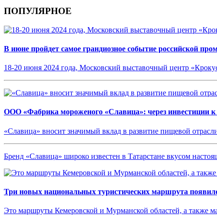
ПОПУЛЯРНОЕ
В июне пройдет самое грандиозное событие российской пр
18-20 июня 2024 года, Московский выставочный центр «Кроку
ООО «Фабрика мороженого «Славица»: через инвестиции к
«Славица» вносит значимый вклад в развитие пищевой отрасл
Бренд «Славица» широко известен в Татарстане вкусом насто
Три новых национальных туристических маршрута появило
Это маршруты Кемеровской и Мурманской областей, а также 