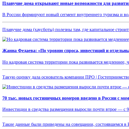
Плавучие дома открывают новые возможности для развития
В России формируют новый сегмент внутреннего туризма и в
Плавучие дома (хаусботы) полезны там, где капитальное стро
Жанна Федаева: «По уровню спроса, инвестиций и отдельн
Но кадровая система территории пока развивается медленнее, 
Такую оценку дала основатель компании ПРО | Гостеприимств
70 тыс. новых гостиничных номеров введено в России с мо
Инвестиции в средства размещения выросли почти втрое — с 9
Такие данные были приведены на совещании, состоявшемся в