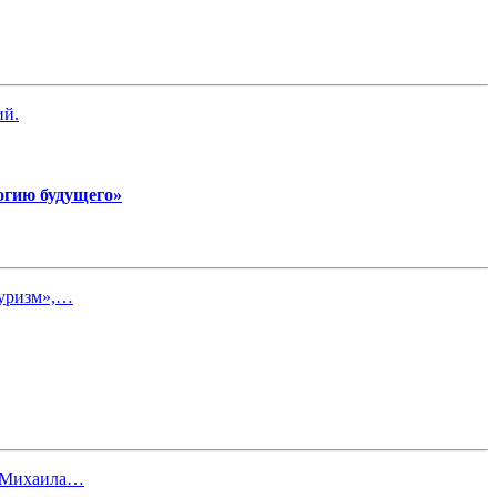
ий.
огию будущего»
туризм»,…
Ф Михаила…