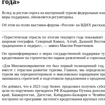
года»
Вслед за ростом спроса на внутренний туризм федеральные в
меры поддержки, обновляется регуляторика.
Об этом на полях выставки-форума «Россия» на ВДНХ рассказ
«Туристическая отрасль по итогам текущего года показывает
широкая география. Северный Кавказ, Алтай, Дальний Восток
традиционно в лидерах», — заявил Максим Решетников.
Он проинформировал о мерах государственной поддержки тур
кредитование на строительство парков развлечений и горнол
«Для Минэкономразвития это был первый полноценный год, 
вместе с отраслью развитие туризма. Главное, мы определили
туризм мы переориентировали и максимально наращиваем пре
занимались стратегией и подготовили предложения о продлен
Он добавил, что в 2023 году бизнес продолжил получать субс
цели по поручению президента РФ Владимира Путина дополнит
край, Башкортостан, Дагестан, Кабардино-Балкария и Челяби
построено по программе льготного кредитования крупных отел