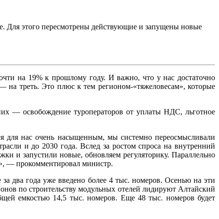
е. Для этого пересмотрены действующие и запущены новые
очти на 19% к прошлому году. И важно, что у нас достаточно
— на треть. Это плюс к тем регионом-«тяжеловесам», которые
 них — освобождение туроператоров от уплаты НДС, льготное
ся для нас очень насыщенным, мы системно переосмысливали
трасли и до 2030 года. Вслед за ростом спроса на внутренний
ки и запустили новые, обновляем регуляторику. Параллельно
а», — прокомментировал министр.
за два года уже введено более 4 тыс. номеров. Осенью на эти
ионов по строительству модульных отелей лидируют Алтайский
бщей емкостью 14,5 тыс. номеров. Еще 48 тыс. номеров будет