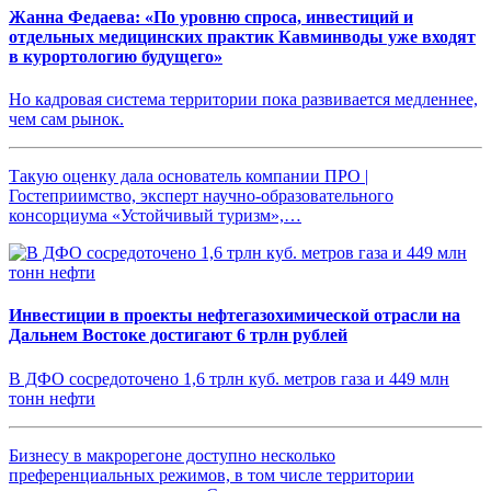
Жанна Федаева: «По уровню спроса, инвестиций и
отдельных медицинских практик Кавминводы уже входят
в курортологию будущего»
Но кадровая система территории пока развивается медленнее,
чем сам рынок.
Такую оценку дала основатель компании ПРО |
Гостеприимство, эксперт научно-образовательного
консорциума «Устойчивый туризм»,…
Инвестиции в проекты нефтегазохимической отрасли на
Дальнем Востоке достигают 6 трлн рублей
В ДФО сосредоточено 1,6 трлн куб. метров газа и 449 млн
тонн нефти
Бизнесу в макрорегоне доступно несколько
преференциальных режимов, в том числе территории