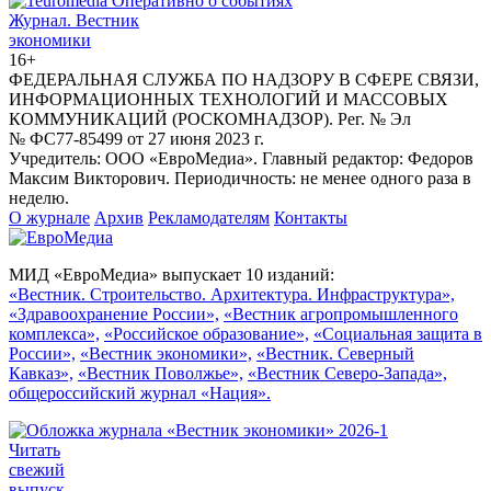
Журнал.
Вестник
экономики
16+
ФЕДЕРАЛЬНАЯ СЛУЖБА ПО НАДЗОРУ В СФЕРЕ СВЯЗИ,
ИНФОРМАЦИОННЫХ ТЕХНОЛОГИЙ И МАССОВЫХ
КОММУНИКАЦИЙ (РОСКОМНАДЗОР). Рег. № Эл
№ ФС77-85499 от 27 июня 2023 г.
Учредитель: ООО «ЕвроМедиа». Главный редактор: Федоров
Максим Викторович. Периодичность: не менее одного раза в
неделю.
О журнале
Архив
Рекламодателям
Контакты
МИД «ЕвроМедиа» выпускает 10 изданий:
«Вестник. Строительство. Архитектура. Инфраструктура»,
«Здравоохранение России»,
«Вестник агропромышленного
комплекса»,
«Российское образование»,
«Социальная защита в
России»,
«Вестник экономики»,
«Вестник. Северный
Кавказ»,
«Вестник Поволжье»,
«Вестник Северо-Запада»,
общероссийский журнал «Нация».
Читать
свежий
выпуск