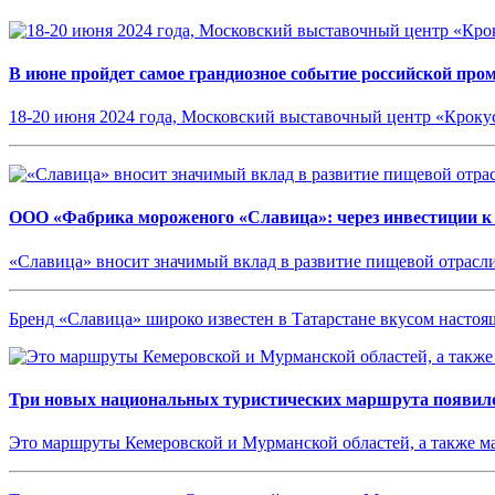
В июне пройдет самое грандиозное событие российской пр
18-20 июня 2024 года, Московский выставочный центр «Кроку
ООО «Фабрика мороженого «Славица»: через инвестиции к
«Славица» вносит значимый вклад в развитие пищевой отрасл
Бренд «Славица» широко известен в Татарстане вкусом насто
Три новых национальных туристических маршрута появило
Это маршруты Кемеровской и Мурманской областей, а также 