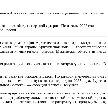
толица Арктики», реализуются инвестиционные проекты более
тока по этой транспортной артерии. По итогам 2023 года
ию России.
ссии в рамках Дня Арктического инвестора выступил глава
 «Для нашей страны Арктическая зона — геостратегическая
 климата и уникальной природы Мурманская область является
ля реализации экономических и инфраструктурных проектов. В
 и развитие городов в целом. По каждой агломерации будет
порных населенных пунктов на период до 2035 года. Будем и
льнем Востоке», — сообщил Алексей Чекунков.
менем прорывных событий в развитии Северного морского пути.
ан старт рабочему движению по новой ветке железной дороги.
работает в качестве портовой инфраструктуры город Мурманск,