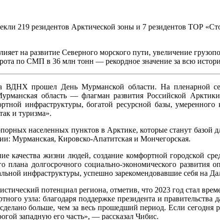
екли 219 резидентов Арктической зоны и 7 резидентов ТОР «С
ияет на развитие Северного морского пути, увеличение грузопо
рота по СМП в 36 млн тонн — рекордное значение за всю истор
а ВДНХ прошел День Мурманской области. На пленарной се
урманская область — флагман развития Российской Арктики:
ортной инфраструктуры, богатой ресурсной базы, умеренного
так и туризма».
опорных населенных пунктов в Арктике, которые станут базой д
ии: Мурманская, Кировско-Апатитская и Мончегорская.
 качества жизни людей, создание комфортной городской среды
ого плана долгосрочного социально-экономического развития о
альной инфраструктуры, успешно зарекомендовавшие себя на Да
стический потенциал региона, отметив, что 2023 год стал вре
ного узла: благодаря поддержке президента и правительства д
 сделано больше, чем за весь прошедший период. Если сегодня 
рогой западную его часть», — рассказал Чибис.