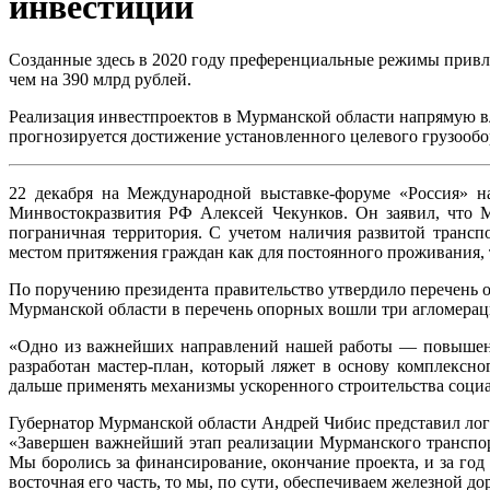
инвестиций
Созданные здесь в 2020 году преференциальные режимы привл
чем на 390 млрд рублей.
Реализация инвестпроектов в Мурманской области напрямую вл
прогнозируется достижение установленного целевого грузообо
22 декабря на Международной выставке-форуме «Россия» н
Минвостокразвития РФ Алексей Чекунков. Он заявил, что М
пограничная территория. С учетом наличия развитой трансп
местом притяжения граждан как для постоянного проживания, 
По поручению президента правительство утвердило перечень 
Мурманской области в перечень опорных вошли три агломерац
«Одно из важнейших направлений нашей работы — повышение
разработан мастер-план, который ляжет в основу комплексн
дальше применять механизмы ускоренного строительства соци
Губернатор Мурманской области Андрей Чибис представил логи
«Завершен важнейший этап реализации Мурманского транспорт
Мы боролись за финансирование, окончание проекта, и за год
восточная его часть, то мы, по сути, обеспечиваем железной до