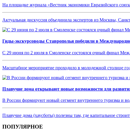
На площадке журнала «Вестник экономики Евразийского союза
Актуальная дискуссия объединила экспертов из Москвы, Санкт
Гиды-экскурсоводы Ставрополья победили в Международн
С 29 июня по 2 июля в Смоленске состоялся очный финал Ме
Масштабное мероприятие проходило в молодежной столице год
Плавучие дома открывают новые возможности для развития
В России формируют новый сегмент внутреннего туризма и в
Плавучие дома (хаусботы) полезны там, где капитальное стро
ПОПУЛЯРНОЕ