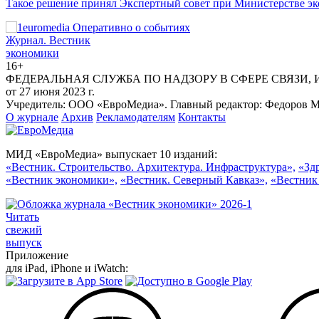
Такое решение принял Экспертный совет при Министерстве эк
Журнал.
Вестник
экономики
16+
ФЕДЕРАЛЬНАЯ СЛУЖБА ПО НАДЗОРУ В СФЕРЕ СВЯЗИ,
от 27 июня 2023 г.
Учредитель: ООО «ЕвроМедиа». Главный редактор: Федоров Ма
О журнале
Архив
Рекламодателям
Контакты
МИД «ЕвроМедиа» выпускает 10 изданий:
«Вестник. Строительство. Архитектура. Инфраструктура»,
«Зд
«Вестник экономики»,
«Вестник. Северный Кавказ»,
«Вестник
Читать
свежий
выпуск
Приложение
для iPad, iPhone и iWatch: