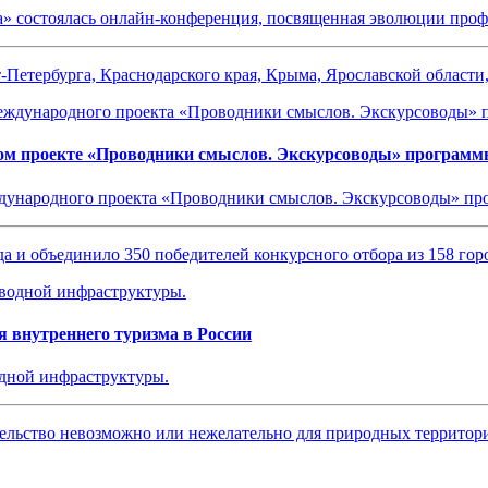
» состоялась онлайн-конференция, посвященная эволюции профе
-Петербурга, Краснодарского края, Крыма, Ярославской област
ом проекте «Проводники смыслов. Экскурсоводы» программ
ждународного проекта «Проводники смыслов. Экскурсоводы» пр
а и объединило 350 победителей конкурсного отбора из 158 го
 внутреннего туризма в России
одной инфраструктуры.
ительство невозможно или нежелательно для природных территор