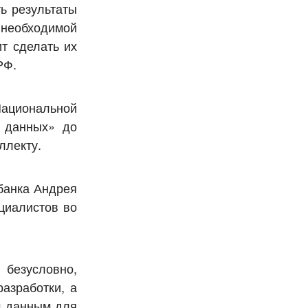
ь результаты
 необходимой
т сделать их
РФ.
Национальной
а данных» до
ллекту.
банка Андрея
циалистов во
 безусловно,
азработки, а
м данным для