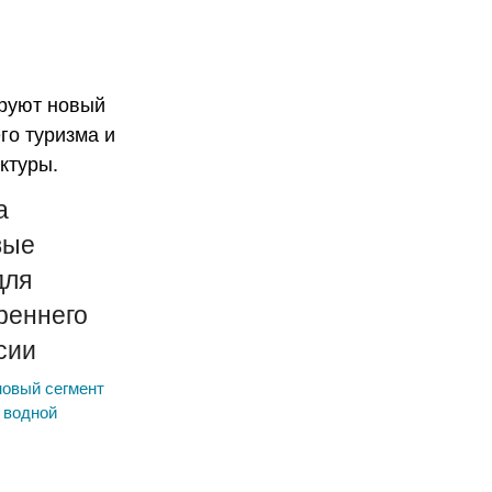
а
вые
для
реннего
сии
новый сегмент
 водной