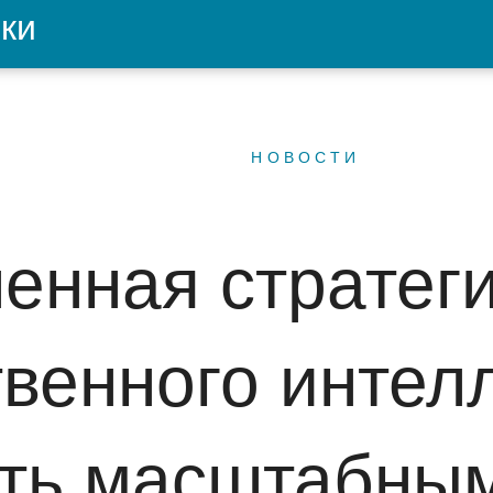
ки
НОВОСТИ
енная стратеги
твенного интел
ать масштабны