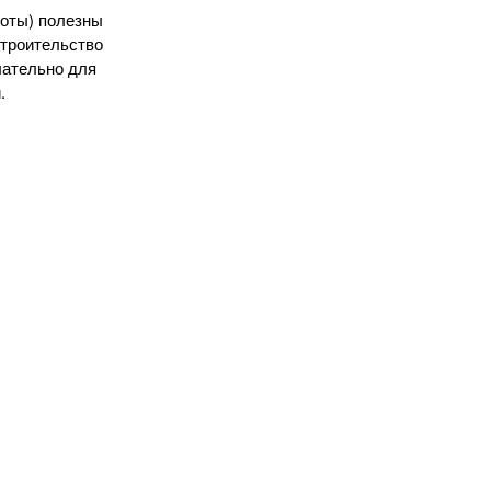
оты) полезны
строительство
лательно для
.