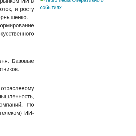
 рынком ИИ в
ток, и росту
ернышенко.
ормирование
кусственного
вня. Базовые
тников.
 отраслевому
мышленность,
компаний. По
телеком) ИИ-