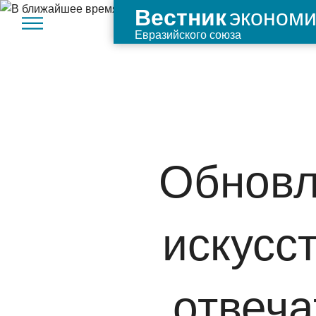
экономи
Вестник
Евразийского союза
Обновл
искусс
отвеч