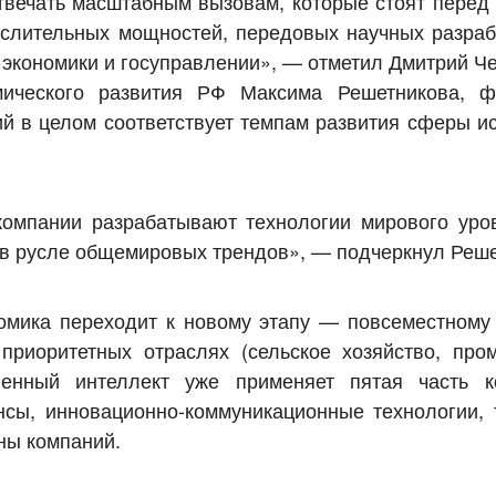
твечать масштабным вызовам, которые стоят перед
ислительных мощностей, передовых научных разрабо
 экономики и госуправлении», — отметил Дмитрий Ч
ческого развития РФ Максима Решетникова, ф
й в целом соответствует темпам развития сферы ис
компании разрабатывают технологии мирового уро
 в русле общемировых трендов», — подчеркнул Реше
номика переходит к новому этапу — повсеместному
приоритетных отраслях (сельское хозяйство, про
ственный интеллект уже применяет пятая часть 
сы, инновационно-коммуникационные технологии, 
ны компаний.