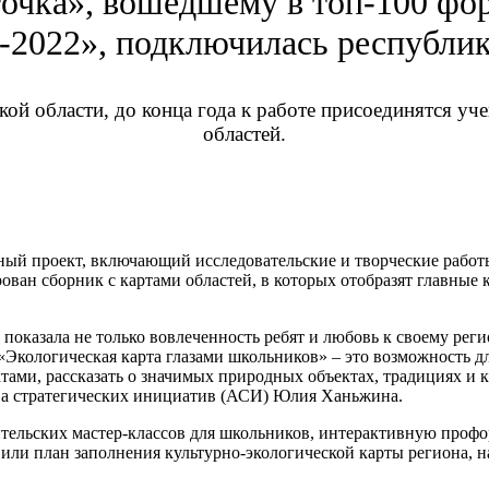
точка», вошедшему в топ-100 фо
-2022», подключилась республик
ой области, до конца года к работе присоединятся у
областей.
сный проект, включающий исследовательские и творческие рабо
ван сборник с картами областей, в которых отобразят главные 
 показала не только вовлеченность ребят и любовь к своему рег
кологическая карта глазами школьников» – это возможность дл
ами, рассказать о значимых природных объектах, традициях и к
а стратегических инициатив (АСИ) Юлия Ханьжина.
ительских мастер-классов для школьников, интерактивную проф
вили план заполнения культурно-экологической карты региона, 