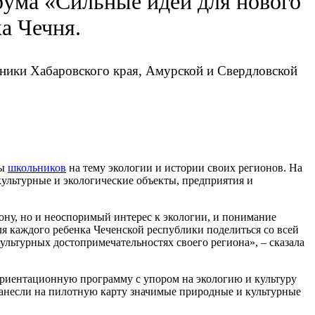
рума «Сильные идеи для нового
а Чечня.
ченики Хабаровского края, Амурской и Свердловской
ты
школьников
на тему экологии и истории своих регионов. На
культурные и экологические объекты, предприятия и
иону, но и неоспоримый интерес к экологии, и понимание
я каждого ребенка Чеченской республики поделиться со всей
ультурных достопримечательностях своего региона», – сказала
ориентационную программу с упором на экологию и культуру
нанесли на пилотную карту значимые природные и культурные