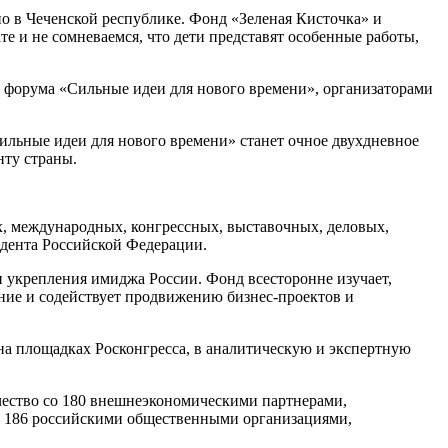
но в Чеченской республике. Фонд «Зеленая Кисточка» и
те и не сомневаемся, что дети представят особенные работы,
к форума «Сильные идеи для нового времени», организаторами
ильные идеи для нового времени» станет очное двухдневное
нту страны.
, международных, конгрессных, выставочных, деловых,
идента Российской Федерации.
 укрепления имиджа России. Фонд всесторонне изучает,
ние и содействует продвижению бизнес-проектов и
на площадках Росконгресса, в аналитическую и экспертную
ество со 180 внешнеэкономическими партнерами,
о 186 российскими общественными организациями,