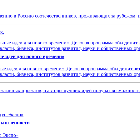
лению в Россию соотечественников, проживающих за рубежом, и
к.
е идеи для нового времени»
е идеи для нового времени». Деловая программа объединит авт
ласти, бизнеса, институтов развития, науки и общественных ор
пективных проектов, а авторы лучших идей получат возможност
омышленности
с Экспо»