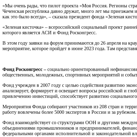
«Мы очень рады, что пилот проекта «Моя Россия. Регионы стра
Чеченская республика давно дружат, много лет мы приезжаем и 
как это было всегда», – сказала президент фонда «Зеленая кист
«Зеленая кисточка» – всероссийский социальный проект ранне
которого является АСИ и Фонд Росконгресс.
В этом году заявки на форум принимаются до 26 апреля на кр
мероприятие, которое пройдет в июне 2023 года. Там представя
Фонд Росконгресс –
социально ориентированный нефинансовы
общественных, молодежных, спортивных мероприятий и событи
Фонд учрежден в 2007 году с целью содействия развитию экон
анализирует, формирует и освещает вопросы российской и гло
привлечению инвестиций, способствует развитию социального
Мероприятия Фонда собирают участников из 208 стран и терри
работу вовлечены более 5000 экспертов в России и за рубежом.
Фонд взаимодействует со структурами ООН и другими междун
объединениями промышленников и предпринимателей, финансо
федеральными органами исполнительной и законодательной вл