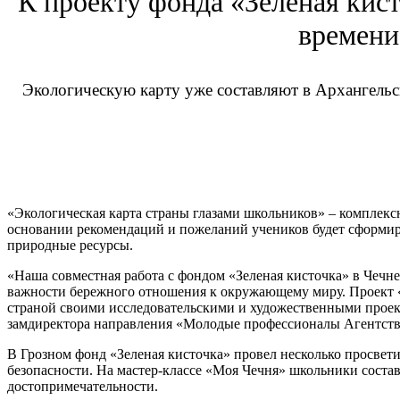
К проекту фонда «Зеленая кис
времени
Экологическую карту уже составляют в Архангельск
«Экологическая карта страны глазами школьников» – комплек
основании рекомендаций и пожеланий учеников будет сформиро
природные ресурсы.
«Наша совместная работа с фондом «Зеленая кисточка» в Чечне
важности бережного отношения к окружающему миру. Проект «Э
страной своими исследовательскими и художественными проект
замдиректора направления «Молодые профессионалы Агентств
В Грозном фонд «Зеленая кисточка» провел несколько просвет
безопасности. На мастер-классе «Моя Чечня» школьники соста
достопримечательности.