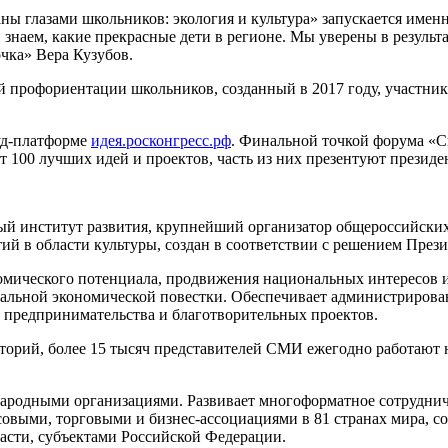
ны глазами школьников: экология и культура» запускается имен
знаем, какие прекрасные дети в регионе. Мы уверены в результа
очка» Вера Кузубов.
й профориентации школьников, созданный в 2017 году, участни
ауд-платформе
идея.росконгресс.рф
. Финальной точкой форума «С
т 100 лучших идей и проектов, часть из них презентуют президе
й институт развития, крупнейший организатор общероссийских
й в области культуры, создан
в соответствии с решением През
омического потенциала, продвижения национальных интересов и
бальной экономической повестки. Обеспечивает администрирова
 предпринимательства и благотворительных проектов.
торий, более 15 тысяч представителей СМИ ежегодно работают 
ародными организациями. Развивает многоформатное сотруднич
выми, торговыми и бизнес-ассоциациями в 81 странах мира, с
асти, субъектами Российской Федерации.