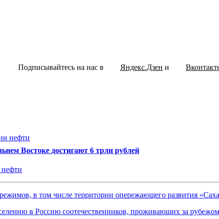
Подписывайтесь на нас в
Яндекс.Дзен
и
Вконтакт
ьнем Востоке достигают 6 трлн рублей
н нефти
 режимов, в том числе территории опережающего развития «Са