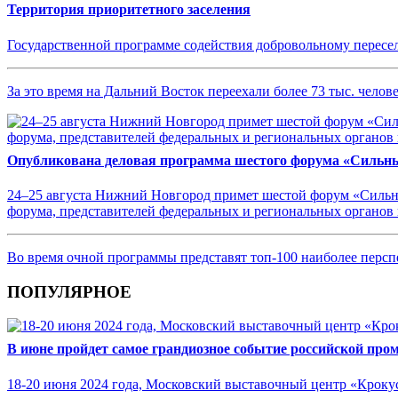
Территория приоритетного заселения
Государственной программе содействия добровольному пересе
За это время на Дальний Восток переехали более 73 тыс. челове
Опубликована деловая программа шестого форума «Сильны
24–25 августа Нижний Новгород примет шестой форум «Сильны
форума, представителей федеральных и региональных органов в
Во время очной программы представят топ-100 наиболее перс
ПОПУЛЯРНОЕ
В июне пройдет самое грандиозное событие российской пр
18-20 июня 2024 года, Московский выставочный центр «Кроку