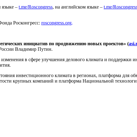
 языке –
t.me/Roscongress
, на английском языке –
t.me/Roscongres
Фонда Росконгресс:
roscongress.org
.
егических инициатив по продвижению новых проектов» (
asi.
 России Владимир Путин.
изменения в сфере улучшения делового климата и поддержки ин
ития.
ояния инвестиционного климата в регионах, платформа для об
тости крупных компаний и платформа Национальной технологи