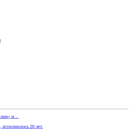
е
халин» и…