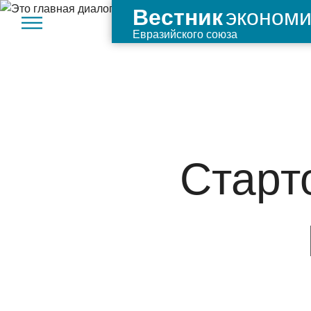
экономи
Вестник
Евразийского союза
Старт