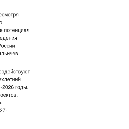
несмотря
о
ре потенциал
ведения
России
Ильичев.
 содействуют
ехлетний
-2026 годы.
оектов,
-
27-