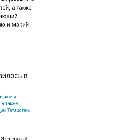
х
х
вилось в
вской и
 а также
ий Татарстан,
л Экспертный