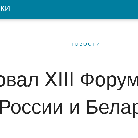
ки
НОВОСТИ
овал XIII Фору
России и Бела