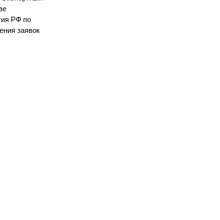
ве
тия РФ по
ения заявок