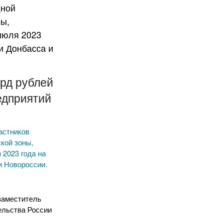
рд рублей
едприятий
астников
кой зоны,
 2023 года на
и Новороссии.
заместитель
ельства России