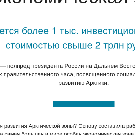
ется более 1 тыс. инвестици
стоимостью свыше 2 трлн р
 — полпред президента России на Дальнем Вост
х правительственного часа, посвященного соци
развитию Арктики.
я развития Арктической зоны? Основу составила раб
а самая большая в мире особая экономическая зона