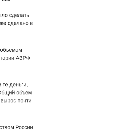
ыло сделать
же сделано в
м объемом
ритории АЗРФ
 те деньги,
 Общий объем
 вырос почти
ством России