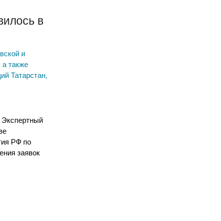
х
вилось в
вской и
 а также
ий Татарстан,
л Экспертный
ве
тия РФ по
ения заявок