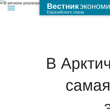
экономи
Вестник
Евразийского союза
В Аркти
самая