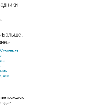
водники
»
«Больше,
вие»
в Смоленске
ал
кта
.
аммы
, чем
тие проходило
 года и