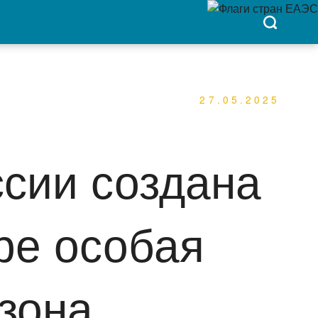
27.05.2025
ссии создана
ре особая
зона