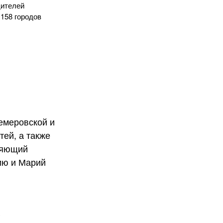
дителей
 158 городов
х