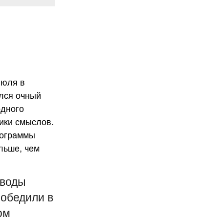
оводы
победили в
ом