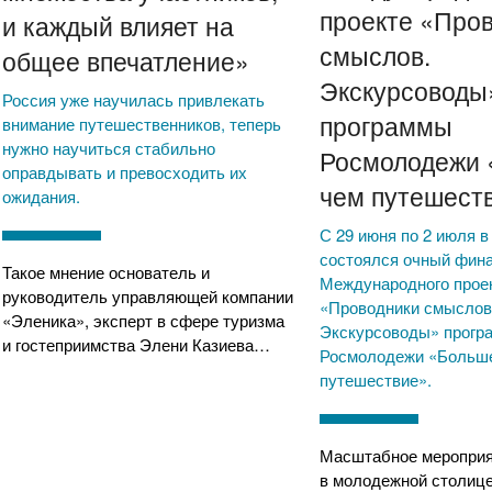
проекте «Про
и каждый влияет на
смыслов.
общее впечатление»
Экскурсоводы
Россия уже научилась привлекать
программы
внимание путешественников, теперь
нужно научиться стабильно
Росмолодежи 
оправдывать и превосходить их
чем путешест
ожидания.
С 29 июня по 2 июля 
состоялся очный фин
Такое мнение основатель и
Международного прое
руководитель управляющей компании
«Проводники смыслов
«Эленика», эксперт в сфере туризма
Экскурсоводы» прогр
и гостеприимства Элени Казиева…
Росмолодежи «Больше
путешествие».
Масштабное мероприя
в молодежной столице