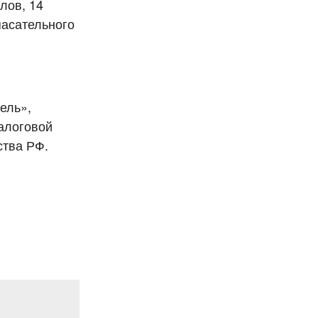
лов, 14
пасательного
ель»,
алоговой
ства РФ.