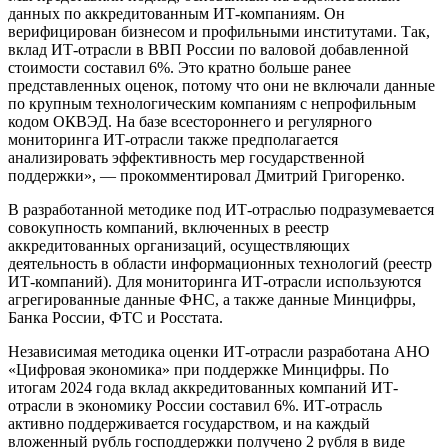
данных по аккредитованным ИТ-компаниям. Он
верифицирован бизнесом и профильными институтами. Так,
вклад ИТ-отрасли в ВВП России по валовой добавленной
стоимости составил 6%. Это кратно больше ранее
представленных оценок, потому что они не включали данные
по крупным технологическим компаниям с непрофильным
кодом ОКВЭД. На базе всестороннего и регулярного
мониторинга ИТ-отрасли также предполагается
анализировать эффективность мер государственной
поддержки», — прокомментировал Дмитрий Григоренко.
В разработанной методике под ИТ-отраслью подразумевается
совокупность компаний, включенных в реестр
аккредитованных организаций, осуществляющих
деятельность в области информационных технологий (реестр
ИТ-компаний). Для мониторинга ИТ-отрасли используются
агрегированные данные ФНС, а также данные Минцифры,
Банка России, ФТС и Росстата.
Независимая методика оценки ИТ-отрасли разработана АНО
«Цифровая экономика» при поддержке Минцифры. По
итогам 2024 года вклад аккредитованных компаний ИТ-
отрасли в экономику России составил 6%. ИТ-отрасль
активно поддерживается государством, и на каждый
вложенный рубль господдержки получено 2 рубля в виде