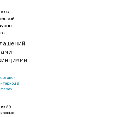
глашений
нами
овинциями
торгово-
нитарной и
сферах.
 из 89
ционных