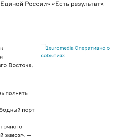
Единой России» «Есть результат».
ак
я
го Востока,
 выполнять
ободный порт
сточного
й завоз», —