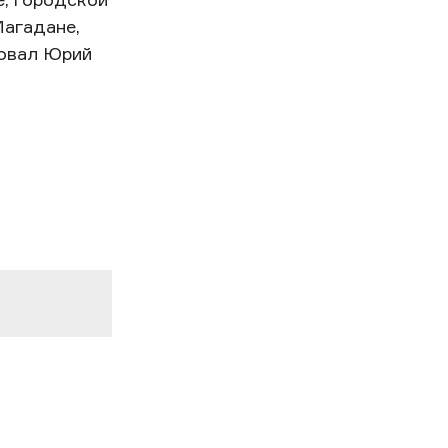
Магадане,
ровал Юрий