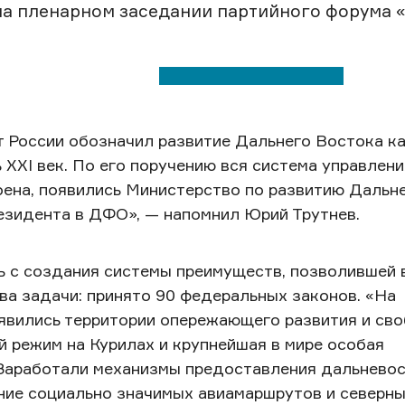
а пленарном заседании партийного форума «
т России обозначил развитие Дальнего Востока к
 XXI век. По его поручению вся система управлени
ена, появились Министерство по развитию Дальне
езидента в ДФО», — напомнил Юрий Трутнев.
сь с создания системы преимуществ, позволившей
ва задачи: принято 90 федеральных законов. «На
явились территории опережающего развития и св
 режим на Курилах и крупнейшая в мире особая
 Заработали механизмы предоставления дальнево
ание социально значимых авиамаршрутов и северны