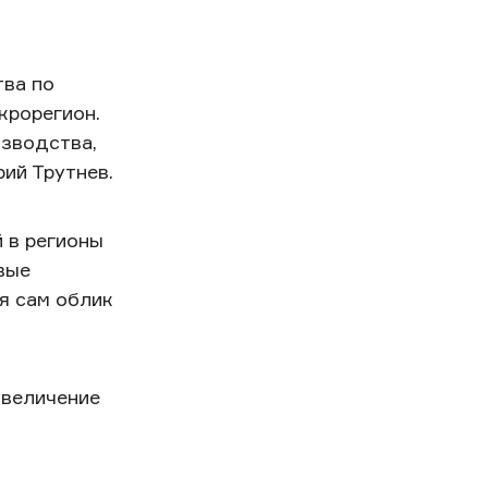
тва по
крорегион.
изводства,
ий Трутнев.
 в регионы
вые
я сам облик
увеличение