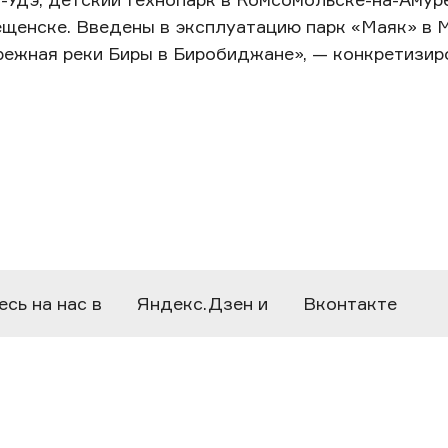
ещенске. Введены в эксплуатацию парк «Маяк» в 
ережная реки Биры в Биробиджане», — конкретизи
сь на нас в
Яндекс.Дзен
и
Вконтакте