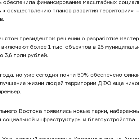
дь обеспечила финансирование масштабных социал
ь к осуществлению планов развития территорий», 
в.
инятом президентом решении о разработке масте
 включают более 1 тыс. объектов в 25 муниципаль
 3,6 трлн рублей.
 года, но уже сегодня почти 50% обеспечено фина
улучшение жизни людей территории ДФО еще нико
-премьер.
льнего Востока появились новые парки, набережны
 социальной инфраструктуры и благоустройства.
-Удэ, детский технопарк в Комсомольске-на-Амур