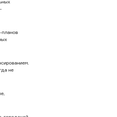
ьных
—
р-планов
ных
нсированием.
гда не
е,
е, городской