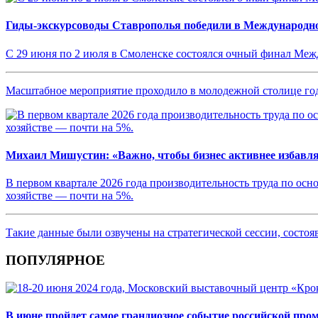
Гиды-экскурсоводы Ставрополья победили в Международн
С 29 июня по 2 июля в Смоленске состоялся очный финал Ме
Масштабное мероприятие проходило в молодежной столице год
Михаил Мишустин: «Важно, чтобы бизнес активнее избавл
В первом квартале 2026 года производительность труда по осн
хозяйстве — почти на 5%.
Такие данные были озвучены на стратегической сессии, сост
ПОПУЛЯРНОЕ
В июне пройдет самое грандиозное событие российской пр