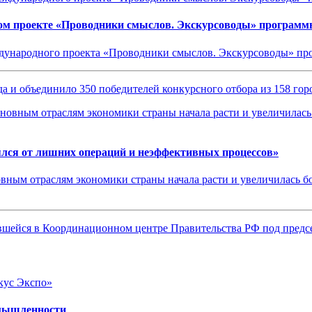
ом проекте «Проводники смыслов. Экскурсоводы» программ
ждународного проекта «Проводники смыслов. Экскурсоводы» пр
а и объединило 350 победителей конкурсного отбора из 158 го
ялся от лишних операций и неэффективных процессов»
овным отраслям экономики страны начала расти и увеличилась бо
оявшейся в Координационном центре Правительства РФ под пред
омышленности