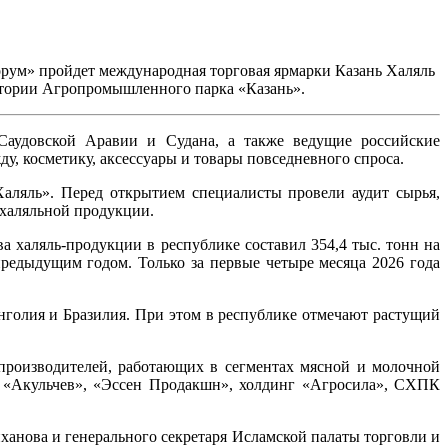
орум» пройдет международная торговая ярмарки Казань Халяль
итории Агропромышленного парка «Казань».
 Саудовской Аравии и Судана, а также ведущие российские
у, косметику, аксессуары и товары повседневного спроса.
Халяль». Перед открытием специалисты провели аудит сырья,
халяльной продукции.
а халяль-продукции в республике составил 354,4 тыс. тонн на
редыдущим годом. Только за первые четыре месяца 2026 года
голия и Бразилия. При этом в республике отмечают растущий
 производителей, работающих в сегментах мясной и молочной
и «Акульчев», «Эссен Продакшн», холдинг «Агросила», СХПК
ханова и генерального секретаря Исламской палаты торговли и