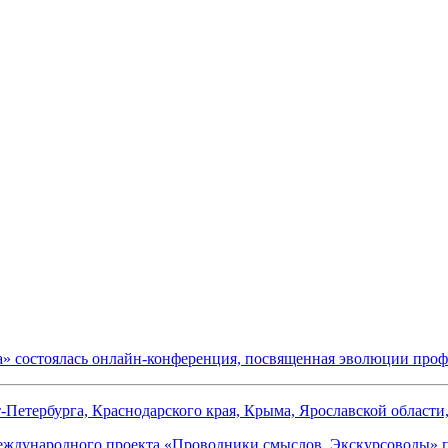
» состоялась онлайн-конференция, посвященная эволюции профе
-Петербурга, Краснодарского края, Крыма, Ярославской област