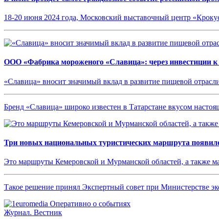
18-20 июня 2024 года, Московский выставочный центр «Кроку
ООО «Фабрика мороженого «Славица»: через инвестиции к
«Славица» вносит значимый вклад в развитие пищевой отрасл
Бренд «Славица» широко известен в Татарстане вкусом насто
Три новых национальных туристических маршрута появило
Это маршруты Кемеровской и Мурманской областей, а также 
Такое решение принял Экспертный совет при Министерстве эк
Журнал.
Вестник