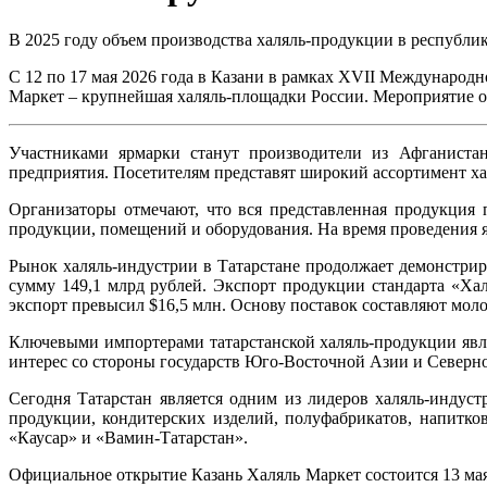
В 2025 году объем производства халяль-продукции в республик
С 12 по 17 мая 2026 года в Казани в рамках XVII Международ
Маркет – крупнейшая халяль-площадки России. Мероприятие о
Участниками ярмарки станут производители из Афганистан
предприятия. Посетителям представят широкий ассортимент хал
Организаторы отмечают, что вся представленная продукция 
продукции, помещений и оборудования. На время проведения 
Рынок халяль-индустрии в Татарстане продолжает демонстриро
сумму 149,1 млрд рублей. Экспорт продукции стандарта «Ха
экспорт превысил $16,5 млн. Основу поставок составляют моло
Ключевыми импортерами татарстанской халяль-продукции явл
интерес со стороны государств Юго-Восточной Азии и Северн
Сегодня Татарстан является одним из лидеров халяль-индус
продукции, кондитерских изделий, полуфабрикатов, напитк
«Каусар» и «Вамин-Татарстан».
Официальное открытие Казань Халяль Маркет состоится 13 мая