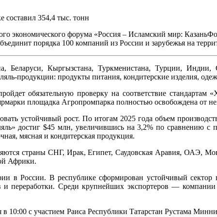
е составил 354,4 тыс. тонн
ного экономического форума «Россия – Исламский мир: КазаньФ
бъединит порядка 100 компаний из России и зарубежья на терр
а, Беларуси, Кыргызстана, Туркменистана, Турции, Индии,
яль-продукции: продукты питания, кондитерские изделия, одежд
пройдет обязательную проверку на соответствие стандартам «
ярмарки площадка Агропромпарка полностью освобождена от не
вать устойчивый рост. По итогам 2025 года объем производств
ляль» достиг $45 млн, увеличившись на 3,2% по сравнению с п
чная, мясная и кондитерская продукция.
яются страны СНГ, Ирак, Египет, Саудовская Аравия, ОАЭ, Мон
ой Африки.
трии в России. В республике сформирован устойчивый сектор
ов и переработки. Среди крупнейших экспортеров — компани
 в 10:00 с участием Раиса Республики Татарстан Рустама Минни