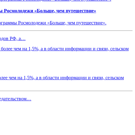
ы Росмолодежи «Больше, чем путешествие»
ограммы Росмолодежи «Больше, чем путешествие».
родов РФ, а…
лее чем на 1,5%, а в области информации и связи, сельском
седательством…