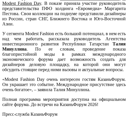
Modest Fashion Day
. В показе приняла участие руководитель
представительства ПФО холдинга «Евромедиа» Маргарита
Пестова. Свои коллекции на подиуме представили дизайнеры
из России, стран СНГ, Ближнего Востока и Юго-Восточной
Азии.
У сегмента Modest Fashion есть большой потенциал, в нем есть
над чем работать, рассказала руководитель Агентства
инвестиционного развития Республики Татарстан
Талия
Минуллина
. По ее словам, проведение показа
благопристойной моды в рамках международного
экономического форума дает возможность создать для
дизайнеров деловую площадку, на которой они могут
обсудить стоящие перед ними вызовы и актуальные вопросы.
«Modest Fashion Day очень интересен гостям КазаньФорум.
Он украшает это событие. Международное присутствие здесь
очень богатое», – заявила Талия Минуллина.
Полная программа мероприятия доступна на официальном
сайте форума. До встречи на КазаньФорум 2026!
Пресс-служба КазаньФорум