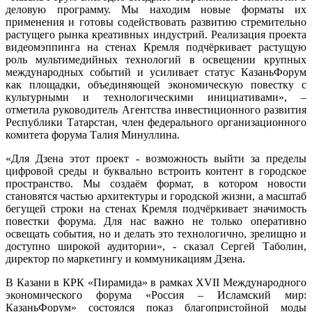
деловую программу. Мы находим новые форматы их
применения и готовы содействовать развитию стремительно
растущего рынка креативных индустрий. Реализация проекта
видеомэппинга на стенах Кремля подчёркивает растущую
роль мультимедийных технологий в освещении крупных
международных событий и усиливает статус КазаньФорум
как площадки, объединяющей экономическую повестку с
культурными и технологическими инициативами», –
отметила руководитель Агентства инвестиционного развития
Республики Татарстан, член федерального организационного
комитета форума Талия Минуллина.
«Для Дзена этот проект - возможность выйти за пределы
цифровой среды и буквально встроить контент в городское
пространство. Мы создаём формат, в котором новости
становятся частью архитектуры и городской жизни, а масштаб
бегущей строки на стенах Кремля подчёркивает значимость
повестки форума. Для нас важно не только оперативно
освещать события, но и делать это технологично, зрелищно и
доступно широкой аудитории», - сказал Сергей Таболин,
директор по маркетингу и коммуникациям Дзена.
В Казани в КРК «Пирамида» в рамках XVII Международного
экономического форума «Россия – Исламский мир:
КазаньФорум» состоялся
показ
благопристойной моды