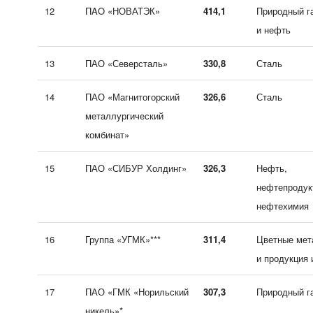
12
ПAO «НОВАТЭК»
414,1
Природный г
и нефть
13
ПАО «Северсталь»
330,8
Сталь
14
ПАО «Магнитогорский
326,6
Сталь
металлургический
комбинат»
15
ПАО «СИБУР Холдинг»
326,3
Нефть,
нефтепродук
нефтехимия
16
Группа «УГМК»***
311,4
Цветные ме
и продукция 
17
ПАО «ГМК «Норильский
307,3
Природный г
никель»*