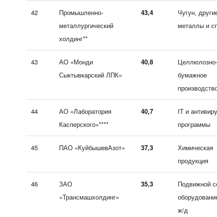
42
Промышленно-
43,4
Чугун, други
металлургический
металлы и с
холдинг**
43
АО «Монди
40,8
Целлюлозно
Сыктывкарский ЛПК»
бумажное
производств
44
АО «Лаборатория
40,7
IT и антивир
Касперского»****
программы
45
ПАО «КуйбышевАзот»
37,3
Химическая
продукция
46
ЗАО
35,3
Подвижной с
«Трансмашхолдинг»
оборудовани
ж/д