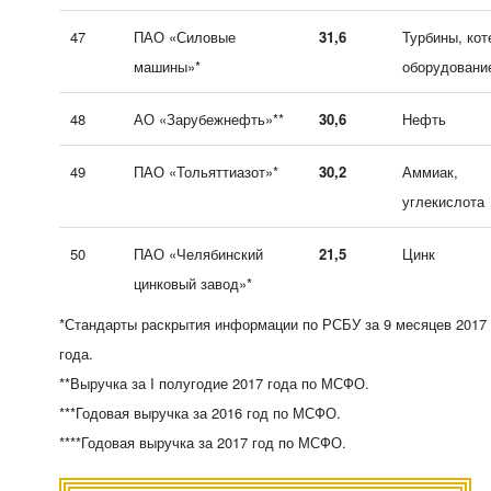
47
ПАО «Силовые
31,6
Турбины, кот
машины»*
оборудовани
48
АО «Зарубежнефть»**
30,6
Нефть
49
ПАО «Тольяттиазот»*
30,2
Аммиак,
углекислота
50
ПАО «Челябинский
21,5
Цинк
цинковый завод»*
*Стандарты раскрытия информации по РСБУ за 9 месяцев 2017
года.
**Выручка за I полугодие 2017 года по МСФО.
***Годовая выручка за 2016 год по МСФО.
****Годовая выручка за 2017 год по МСФО.