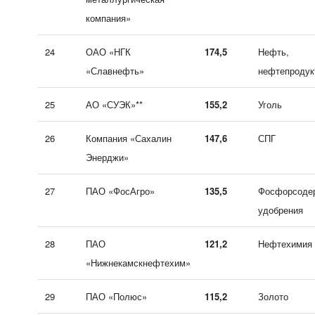
компания»
24
ОАО «НГК
174,5
Нефть,
«Славнефть»
нефтепродук
25
АО «СУЭК»**
155,2
Уголь
26
Компания «Сахалин
147,6
СПГ
Энерджи»
27
ПАО «ФосАгро»
135,5
Фосфорсоде
удобрения
28
ПАО
121,2
Нефтехимия
«Нижнекамскнефтехим»
29
ПАО «Полюс»
115,2
Золото