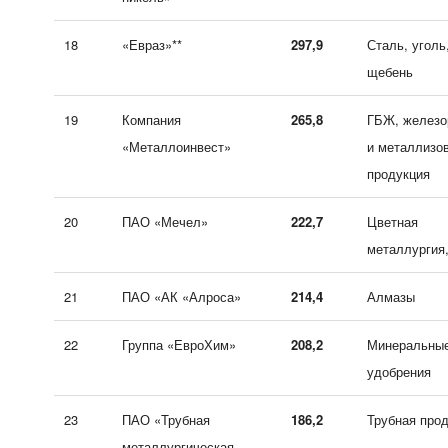
18
«Евраз»**
297,9
Сталь, уголь
щебень
19
Компания
265,8
ГБЖ, железо
«Металлоинвест»
и металлизо
продукция
20
ПАО «Мечел»
222,7
Цветная
металлургия,
21
ПАО «АК «Алроса»
214,4
Алмазы
22
Группа «ЕвроХим»
208,2
Минеральны
удобрения
23
ПАО «Трубная
186,2
Трубная про
металлургическая