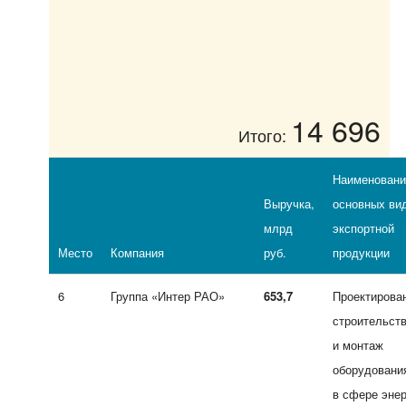
14 696
Итого:
Наименовани
Выручка,
основных ви
млрд
экспортной
Место
Компания
руб.
продукции
6
Группа «Интер РАО»
653,7
Проектирова
строительст
и монтаж
оборудовани
в сфере энер