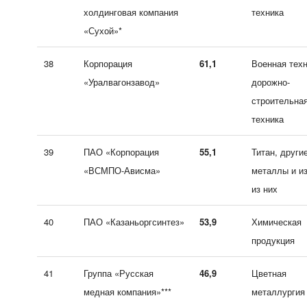
холдинговая компания
техника
«Сухой»*
38
Корпорация
61,1
Военная техн
«Уралвагонзавод»
дорожно-
строительна
техника
39
ПАО «Корпорация
55,1
Титан, други
«ВСМПО-Ависма»
металлы и и
из них
40
ПАО «Казаньоргсинтез»
53,9
Химическая
продукция
41
Группа «Русская
46,9
Цветная
медная компания»***
металлургия