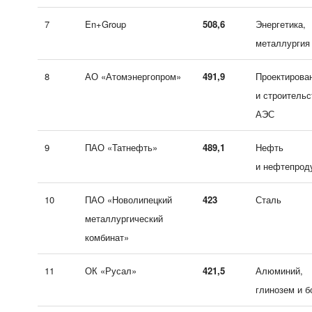
7
En+Group
508,6
Энергетика,
металлургия
8
АО «Атомэнергопром»
491,9
Проектирова
и строительс
АЭС
9
ПАО «Татнефть»
489,1
Нефть
и нефтепрод
10
ПАО «Новолипецкий
423
Сталь
металлургический
комбинат»
11
ОК «Русал»
421,5
Алюминий,
глинозем и б