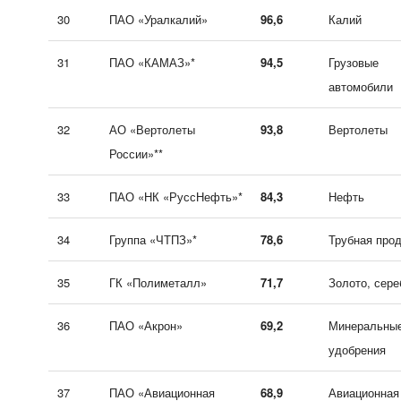
30
ПАО «Уралкалий»
96,6
Калий
31
ПАО «КАМАЗ»*
94,5
Грузовые
автомобили
32
АО «Вертолеты
93,8
Вертолеты
России»**
33
ПАО «НК «РуссНефть»*
84,3
Нефть
34
Группа «ЧТПЗ»*
78,6
Трубная про
35
ГК «Полиметалл»
71,7
Золото, сере
36
ПАО «Акрон»
69,2
Минеральны
удобрения
37
ПАО «Авиационная
68,9
Авиационная