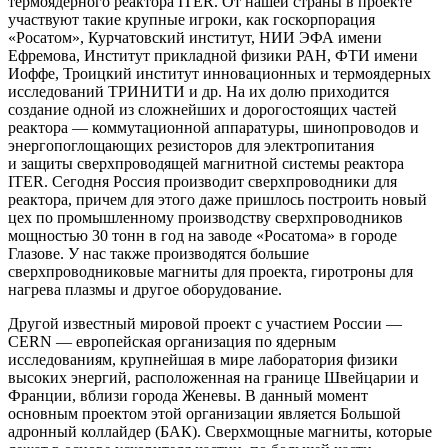
термоядерного реактора ITER. От нашей страны в проекте
участвуют такие крупные игроки, как госкорпорация
«Росатом», Курчатовский институт, НИИ ЭФА имени
Ефремова, Институт прикладной физики РАН, ФТИ имени
Иоффе, Троицкий институт инновационных и термоядерных
исследований ТРИНИТИ и др. На их долю приходится
создание одной из сложнейших и дорогостоящих частей
реактора — коммутационной аппаратуры, шинопроводов и
энергопоглощающих резисторов для электропитания
и защиты сверхпроводящей магнитной системы реактора
ITER. Сегодня Россия производит сверхпроводники для
реактора, причем для этого даже пришлось построить новый
цех по промышленному производству сверхпроводников
мощностью 30 тонн в год на заводе «Росатома» в городе
Глазове. У нас также производятся большие
сверхпроводниковые магниты для проекта, гиротроны для
нагрева плазмы и другое оборудование.
Другой известный мировой проект с участием России —
CERN — европейская организация по ядерным
исследованиям, крупнейшая в мире лаборатория физики
высоких энергий, расположенная на границе Швейцарии и
Франции, вблизи города Женевы. В данный момент
основным проектом этой организации является Большой
адронный коллайдер (БАК). Сверхмощные магниты, которые