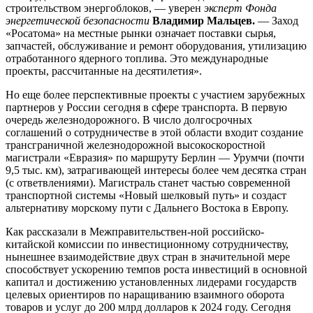
строительством энергоблоков, — уверен
эксперт Фонда
энергетической безопасности
Владимир Мальцев.
— Заход
«Росатома» на местные рынки означает поставки сырья,
запчастей, обслуживание и ремонт оборудования, утилизацию
отработанного ядерного топлива. Это международные
проекты, рассчитанные на десятилетия».
Но еще более перспективные проекты с участием зарубежных
партнеров у России сегодня в сфере транспорта. В первую
очередь железнодорожного. В число долгосрочных
соглашений о сотрудничестве в этой области входит создание
трансграничной железнодорожной высокоскоростной
магистрали «Евразия» по маршруту Берлин — Урумчи (почти
9,5 тыс. км), затрагивающей интересы более чем десятка стран
(с ответвлениями). Магистраль станет частью современной
транспортной системы «Новый шелковый путь» и создаст
альтернативу морскому пути с Дальнего Востока в Европу.
Как рассказали в Межправительствен-ной российско-
китайской комиссии по инвестиционному сотрудничеству,
нынешнее взаимодействие двух стран в значительной мере
способствует ускорению темпов роста инвестиций в основной
капитал и достижению установленных лидерами государств
целевых ориентиров по наращиванию взаимного оборота
товаров и услуг до 200 млрд долларов к 2024 году. Сегодня