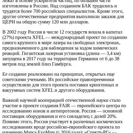
лежат в основе ускорителя частиц, по большей части
изготовлены в России. Над созданием БАК трудились и
трудятся более 700 российских специалистов. Кроме этого,
другие отечественные предприятия выполнили заказов для
ЦЕРН на общую сумму 120 млн долларов.
В 2002 году Россия в числе 12 государств вошла в капитал
(27%) проекта XFEL — международный проект по созданию
самого крупного в мире лазера на свободных электронах,
предназначенного для наблюдения за ходом химических
реакций. Гигантская лазерная установка (длина — 3,4 км)
запущена в 2017 году на территории Германии от 6 до 38
метров под землей близ Гамбурга.
Ее создание реализовано на принципах, открытых еще
советскими учеными. Их российские правопреемники
осуществляли для этого проекта поставки криогенных и
вакуумных систем XFEL и другого оборудования.
Важной научной кооперацией отечественной науки стало
участие в проекте создания FAIR — европейского центра по
исследованию ионов и антипротонов. Россия — основной
поставщик оборудования и его совладелец с долей 20%.
Помимо этого, Россия участвует в различных космических
исследованиях вроде российско-европейского проекта по
изучению Марса ExoMars (с 2016 года); «Спектр-РГ» —