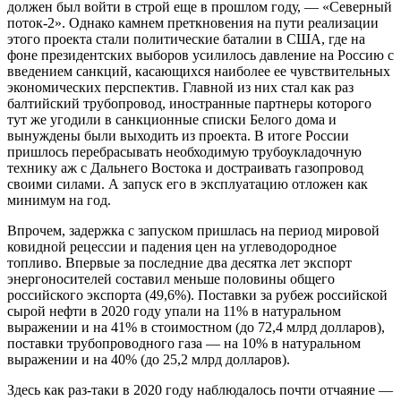
должен был войти в строй еще в прошлом году, — «Северный
поток-2». Однако камнем преткновения на пути реализации
этого проекта стали политические баталии в США, где на
фоне президентских выборов усилилось давление на Россию с
введением санкций, касающихся наиболее ее чувствительных
экономических перспектив. Главной из них стал как раз
балтийский трубопровод, иностранные партнеры которого
тут же угодили в санкционные списки Белого дома и
вынуждены были выходить из проекта. В итоге России
пришлось перебрасывать необходимую трубоукладочную
технику аж с Дальнего Востока и достраивать газопровод
своими силами. А запуск его в эксплуатацию отложен как
минимум на год.
Впрочем, задержка с запуском пришлась на период мировой
ковидной рецессии и падения цен на углеводородное
топливо. Впервые за последние два десятка лет экспорт
энергоносителей составил меньше половины общего
российского экспорта (49,6%). Поставки за рубеж российской
сырой нефти в 2020 году упали на 11% в натуральном
выражении и на 41% в стоимостном (до 72,4 млрд долларов),
поставки трубопроводного газа — на 10% в натуральном
выражении и на 40% (до 25,2 млрд долларов).
Здесь как раз-таки в 2020 году наблюдалось почти отчаяние —