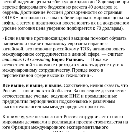
весной падение цены за «бочку» доходило до 18 долларов при
верстке федерального бюджета из расчета 40 долларов за
баррель. Достижение Россией договоренности со странами
ОПЕК+ позволило сначала стабилизировать мировые цены на
нефть, а затем и практически восстановить их на докризисном
уровне (сегодня цена уверенно подбирается к 70 долларам).
«Если наличие противоковидной вакцины поможет обуздать
пандемию и оживит экономику еврозоны наравне с
китайской, это позволит российскому ТЭКу активизировать
международное сотрудничество в данной сфере, — считает
аналитик Oil Consulting
Борис Рычков.
— Пока же
отечественной экономике приходится искать другие пути к
международному сотрудничеству. Прежде всего в
перспективной сфере высоких технологий».
Все выше, и выше, и выше.
Собственно, нельзя сказать, что
Россия — новичок в этой области. За последнее десятилетие
отечественные ученые, ведущие НИИ и промышленные
предприятия периодически подключались к различным
высокотехнологичным международным проектам.
К примеру, уже несколько лет Россия сотрудничает с семью
мировыми державами в реализации проекта строительства на
юге Франции международного экспериментального