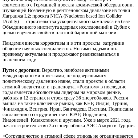
совместного с Германией проекта космической обсерватории,
изучающей Вселенную в рентгеновском диапазоне из точки
Лагранжа L2; проекта NICA (Nuclotron based Ion Collider
fAcility) — строительства ускорительного комплекса на базе
Объединенного института ядерных исследований в Дубне с
целью изучения свойств плотной барионной материи.
Пандемия внесла коррективы и в эти проекты, затруднив
общение научных специалистов. Но сами задумки по-
прежнему актуальны и продолжают реализовываться в
нынешнем году.
Пути с дорогами.
Вероятно, наиболее активными
международными проектами, не подвергшимися
политическому давлению извне, стали проекты в области
атомной энергетики и транспорта. «Росатом» в последние
годы является абсолютным лидером на мировом рынке,
работая в 12 странах и строя сразу 36 энергоблоков. Россия
вышла на такие ключевые рынки, как КНР, Индия, Турция,
Финляндия, Венгрия, Иран, Бангладеш, Вьетнам. Подписаны
соглашения о сотрудничестве с ЮАР, Иорданией,
Индонезией, Казахстаном и другими. Уже в марте 2021 года
начато строительство 2-го энергоблока АЭС Аккую в Турции.
«Сотрудничество в атомной сфере отнюдь не ограничивается