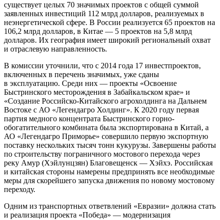
существует целых 70 значимых проектов с общей суммой
заявленных инвестиций 112 млрд долларов, реализуемых в
неэнергетической сфере. В России реализуется 65 проектов на
106,2 млрд долларов, в Китае — 5 проектов на 5,8 млрд
долларов. Их география имеет широкий региональный охват
и отраслевую направленность.
В комиссии уточнили, что с 2014 года 17 инвестпроектов,
включенных в перечень значимых, уже сданы
в эксплуатацию. Среди них — проекты «Освоение
Быстринского месторождения в Забайкальском крае» и
«Создание Российско-Китайского агрохолдинга на Дальнем
Востоке с АО «Легендагро Холдинг». К 2020 году первая
партия медного концентрата Быстринского горно-
обогатительного комбината была экспортирована в Китай, а
АО «Легендагро Приморье» совершило первую экспортную
поставку нескольких тысяч тонн кукурузы. Завершены работы
по строительству пограничного мостового перехода через
реку Амур (Хэйлунцзян) Благовещенск — Хэйхэ. Российская
и китайская стороны намерены предпринять все необходимые
меры для скорейшего запуска движения по новому мостовому
переходу.
Одним из транспортных ответвлений «Евразии» должна стать
и реализация проекта «Победа» — модернизация