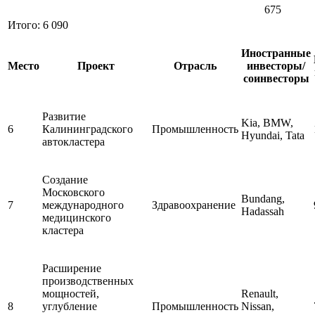
675
Итого:
6 090
Иностранные
Место
Проект
Отрасль
инвесторы/
соинвесторы
Развитие
Kia, BMW,
6
Калининградского
Промышленность
Hyundai, Tata
автокластера
Создание
Московского
Bundang,
7
международного
Здравоохранение
Hadassah
медицинского
кластера
Расширение
производственных
мощностей,
Renault,
8
углубление
Промышленность
Nissan,