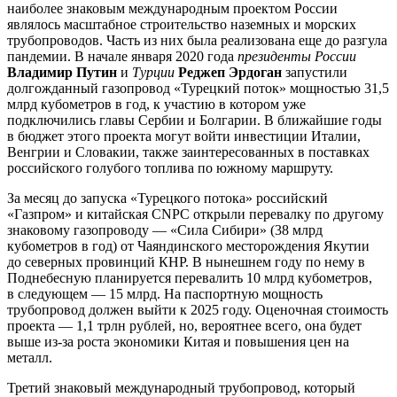
наиболее знаковым международным проектом России
являлось масштабное строительство наземных и морских
трубопроводов. Часть из них была реализована еще до разгула
пандемии. В начале января 2020 года
президенты России
Владимир Путин
и
Турции
Реджеп Эрдоган
запустили
долгожданный газопровод «Турецкий поток» мощностью 31,5
млрд кубометров в год, к участию в котором уже
подключились главы Сербии и Болгарии. В ближайшие годы
в бюджет этого проекта могут войти инвестиции Италии,
Венгрии и Словакии, также заинтересованных в поставках
российского голубого топлива по южному маршруту.
За месяц до запуска «Турецкого потока» российский
«Газпром» и китайская CNPC открыли перевалку по другому
знаковому газопроводу — «Сила Сибири» (38 млрд
кубометров в год) от Чаяндинского месторождения Якутии
до северных провинций КНР. В нынешнем году по нему в
Поднебесную планируется перевалить 10 млрд кубометров,
в следующем — 15 млрд. На паспортную мощность
трубопровод должен выйти к 2025 году. Оценочная стоимость
проекта — 1,1 трлн рублей, но, вероятнее всего, она будет
выше из-за роста экономики Китая и повышения цен на
металл.
Третий знаковый международный трубопровод, который