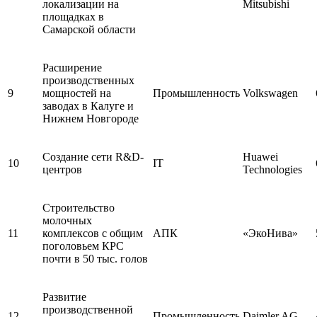
локализации на
Mitsubishi
площадках в
Самарской области
Расширение
производственных
9
мощностей на
Промышленность
Volkswagen
заводах в Калуге и
Нижнем Новгороде
Создание сети R&D-
Huawei
10
IT
центров
Technologies
Строительство
молочных
11
комплексов с общим
АПК
«ЭкоНива»
поголовьем КРС
почти в 50 тыс. голов
Развитие
производственной
12
Промышленность
Daimler AG