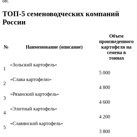
он.
ТОП-5 семеноводческих компаний
России
Объем
произведенного
№
Наименование (описание)
картофеля на
семена в
тоннах
«Зольский картофель»
1
5 000
«Слава картофелю»
2
4 800
«Рязанский картофель»
3
4 600
«Элитный картофель»
4
4 200
«Славянский картофель»
5
3 800