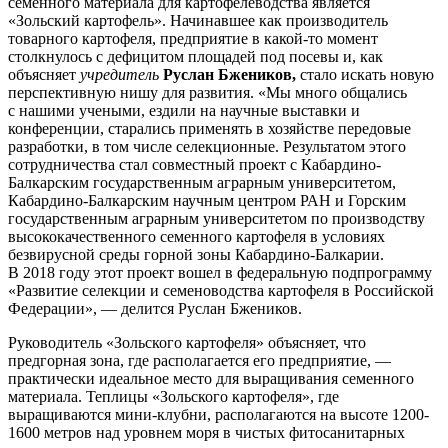
семенного материала для картофелеводства является
«Зольский картофель». Начинавшее как производитель
товарного картофеля, предприятие в какой-то момент
столкнулось с дефицитом площадей под посевы и, как
объясняет
учредитель
Руслан Бжеников,
стало искать новую
перспективную нишу для развития. «Мы много общались
с нашими учеными, ездили на научные выставки и
конференции, старались применять в хозяйстве передовые
разработки, в том числе селекционные. Результатом этого
сотрудничества стал совместный проект с Кабардино-
Балкарским государственным аграрным университетом,
Кабардино-Балкарским научным центром РАН и Горским
государственным аграрным университетом по производству
высококачественного семенного картофеля в условиях
безвирусной среды горной зоны Кабардино-Балкарии.
В 2018 году этот проект вошел в федеральную подпрограмму
«Развитие селекции и семеноводства картофеля в Российской
Федерации», — делится Руслан Бжеников.
Руководитель «Зольского картофеля» объясняет, что
предгорная зона, где располагается его предприятие, —
практически идеальное место для выращивания семенного
материала. Теплицы «Зольского картофеля», где
выращиваются мини-клубни, располагаются на высоте 1200-
1600 метров над уровнем моря в чистых фитосанитарных