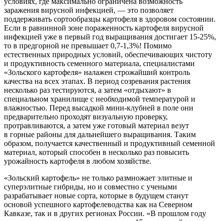
условиях, где максимально ограничена возможность
заражения вирусной инфекцией, — это позволяет
поддерживать сортообразцы картофеля в здоровом состоянии.
Если в равнинной зоне пораженность картофеля вирусной
инфекцией уже в первый год выращивания достигает 15-25%,
то в предгорной не превышает 0,7-1,3%! Помимо
естественных природных условий, обеспечивающих чистоту
и продуктивность семенного материала, специалистами
«Зольского картофеля» налажен строжайший контроль
качества на всех этапах. В период созревания растения
несколько раз тестируются, а затем «отдыхают» в
специальном хранилище с необходимой температурой и
влажностью. Перед высадкой мини-клубней в поле они
предварительно проходят визуальную проверку,
протравливаются, а затем уже готовый материал везут
в горные районы для дальнейшего выращивания. Таким
образом, получается качественный и продуктивный семенной
материал, который способен в несколько раз повысить
урожайность картофеля в любом хозяйстве.
«Зольский картофель» не только размножает элитные и
суперэлитные гибриды, но и совместно с учеными
разрабатывает новые сорта, которые в будущем станут
основой успешного картофелеводства как на Северном
Кавказе, так и в других регионах России. «В прошлом году