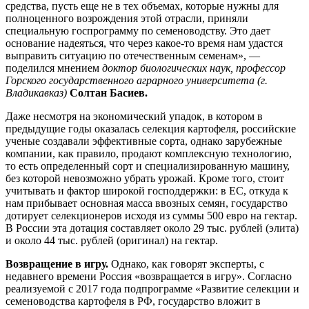
средства, пусть еще не в тех объемах, которые нужны для
полноценного возрождения этой отрасли, приняли
специальную госпрограмму по семеноводству. Это дает
основание надеяться, что через какое-то время нам удастся
выправить ситуацию по отечественным семенам», —
поделился мнением
доктор биологических наук, профессор
Горского государственного аграрного университета (г.
Владикавказ)
Солтан Басиев.
Даже несмотря на экономический упадок, в котором в
предыдущие годы оказалась селекция картофеля, российские
ученые создавали эффективные сорта, однако зарубежные
компании, как правило, продают комплексную технологию,
то есть определенный сорт и специализированную машину,
без которой невозможно убрать урожай. Кроме того, стоит
учитывать и фактор широкой господдержки: в ЕС, откуда к
нам прибывает основная масса ввозных семян, государство
дотирует селекционеров исходя из суммы 500 евро на гектар.
В России эта дотация составляет около 29 тыс. рублей (элита)
и около 44 тыс. рублей (оригинал) на гектар.
Возвращение в игру.
Однако, как говорят эксперты, с
недавнего времени Россия «возвращается в игру». Согласно
реализуемой с 2017 года подпрограмме «Развитие селекции и
семеноводства картофеля в РФ, государство вложит в