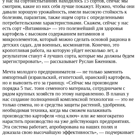
у нас на сортоиспытаниях находилось 15 сортов, сейчас мы
смотрим, какие из них себя лучше покажут. Нужно, чтобы они
давали хорошую урожайность, имели высокую стойкость к
болезням, паразитам, также ищем сорта с определенными
потребительскими характеристиками. Скажем, сейчас у нас
есть сорт «Витаминка» — это полезнейший для здоровья
картофель с высоким содержанием витаминов и
микроэлементов, который можно сделать основой рациона в
детских садах, для военных, космонавтов. Конечно, это
кропотливая работа, на которую уйдет несколько лет, а
результатом станут 4 лучших сорта, которые мы должны будем
зарегистрировать», — рассказывает Руслан Бжеников.
Мечта молодого предпринимателя — не только заменить
импортный (израильский, египетский, иранский) картофель,
но и вывозить его за границу. «Сейчас мы производим
порядка 5 тыс. тонн семенного материала, сотрудничаем с
рядом крупных хозяйств по этому направлению. В планах у
нас создание полноценной комплексной технологии — это не
только семена, но и средства защиты растений, удобрения,
необходимая техника, когда мы сможем налаживать
производство картофеля «под ключ» или же многократно
нарастить производство на уже действующих предприятиях.
Эта система работает, апробирована на наших полях и
доказала свою высочайшую эффективность», — подчеркивает