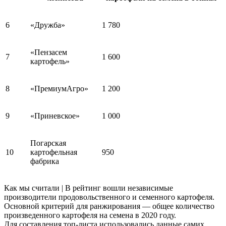
6
«Дружба»
1 780
«Пензасем
7
1 600
картофель»
8
«ПремиумАгро»
1 200
9
«Приневское»
1 000
Погарская
10
картофельная
950
фабрика
Как мы считали | В рейтинг вошли независимые
производители продовольственного и семенного картофеля.
Основной критерий для ранжирования — общее количество
произведенного картофеля на семена в 2020 году.
Для составления топ-листа использовались данные самих