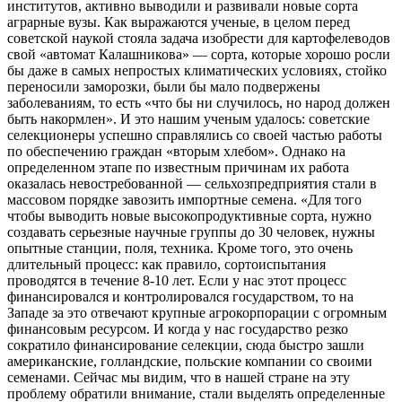
институтов, активно выводили и развивали новые сорта
аграрные вузы. Как выражаются ученые, в целом перед
советской наукой стояла задача изобрести для картофелеводов
свой «автомат Калашникова» — сорта, которые хорошо росли
бы даже в самых непростых климатических условиях, стойко
переносили заморозки, были бы мало подвержены
заболеваниям, то есть «что бы ни случилось, но народ должен
быть накормлен». И это нашим ученым удалось: советские
селекционеры успешно справлялись со своей частью работы
по обеспечению граждан «вторым хлебом». Однако на
определенном этапе по известным причинам их работа
оказалась невостребованной — сельхозпредприятия стали в
массовом порядке завозить импортные семена. «Для того
чтобы выводить новые высокопродуктивные сорта, нужно
создавать серьезные научные группы до 30 человек, нужны
опытные станции, поля, техника. Кроме того, это очень
длительный процесс: как правило, сортоиспытания
проводятся в течение 8-10 лет. Если у нас этот процесс
финансировался и контролировался государством, то на
Западе за это отвечают крупные агрокорпорации с огромным
финансовым ресурсом. И когда у нас государство резко
сократило финансирование селекции, сюда быстро зашли
американские, голландские, польские компании со своими
семенами. Сейчас мы видим, что в нашей стране на эту
проблему обратили внимание, стали выделять определенные