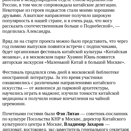
России, в том числе сопровождала китайские делегации.
Некоторые из героев подкастов стали моими хорошими
друзьями. Азиатское направление получило широкую
популярность в нашей стране, и я очень рада, что могу
рассказать соотечественникам больше о Поднебесной», —
поделилась Александра.
Вряд ли на старте проекта можно было представить, что через
год помимо выпусков появятся встречи с подписчиками,
будет организован фестиваль китайской культуры «Китайская
мозаика», а в московском парке Хуамин Юань появится
авторская экскурсия «Маленький Китай в большой Москве».
Фестиваль продлился семь дней в московской библиотеке
иностранной литературы. За это время участники
ознакомились с различными направлениями китайского
искусства — от живописи до парковой архитектуры,
научились играть в маджонг, изучили тонкости китайской
медицины и получили новые впечатления на чайной
церемонии.
Почетными гостями были
Фэн Литао
— советник-посланник
по культуре Посольства КНР в Москве, директор Китайского
культурного центра в Москве,
Владимир Захаров
—
дипломат, востоковед, экс-заместитель генерального секретаря