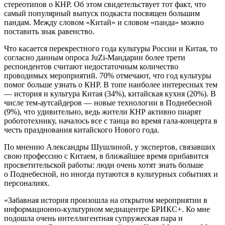
стереотипов о КНР. Об этом свидетельствует тот факт, что
самый популярный выпуск подкаста посвящен большим
пандам. Между словом «Китай» и словом «панда» можно
поставить знак равенство.
Что касается перекрестного года культуры России и Китая, то
согласно данным опроса JuZi-Мандарин более трети
респондентов считают недостаточным количество
проводимых мероприятий. 70% отмечают, что год культуры
помог больше узнать о КНР. В топе наиболее интересных тем
— история и культура Китая (34%), китайская кухня (20%). В
числе тем-аутсайдеров — новые технологии в Поднебесной
(9%), что удивительно, ведь жители КНР активно пиарят
робототехнику, началось все с танца во время гала-концерта в
честь празднования китайского Нового года.
По мнению Александры Шушлиной, у экспертов, связавших
свою профессию с Китаем, в ближайшее время прибавится
просветительской работы: люди очень хотят знать больше
о Поднебесной, но иногда путаются в культурных событиях и
персоналиях.
«Забавная история произошла на открытом мероприятии в
информационно-культурном медиацентре БРИКС+. Ко мне
подошла очень интеллигентная супружеская пара и