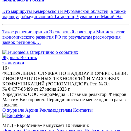
Это маршруты Кемеровской и Мурманской областей, а также
маршрут, объединяющий Татарстан, Чувашию и Марий Эл.
Такое решение принял Экспертный совет при Министерстве
экономического развития РФ по результатам рассмотрения
заявок регионов,…
Журнал.
Вестник
экономики
16+
ФЕДЕРАЛЬНАЯ СЛУЖБА ПО НАДЗОРУ В СФЕРЕ СВЯЗИ,
ИНФОРМАЦИОННЫХ ТЕХНОЛОГИЙ И МАССОВЫХ
КОММУНИКАЦИЙ (РОСКОМНАДЗОР). Рег. № Эл
№ ФС77-85499 от 27 июня 2023 г.
Учредитель: ООО «ЕвроМедиа». Главный редактор: Федоров
Максим Викторович. Периодичность: не менее одного раза в
неделю.
О журнале
Архив
Рекламодателям
Контакты
МИД «ЕвроМедиа» выпускает 10 изданий:
«Вестник. Строительство. Архитектура. Инфраструктура»,