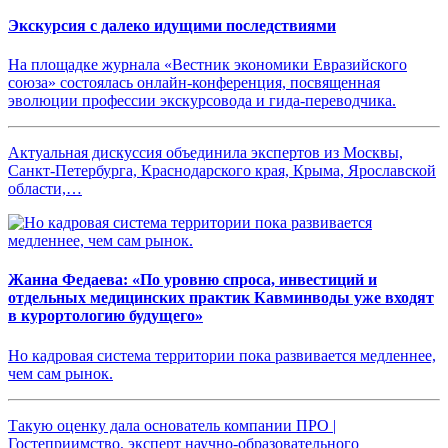
Экскурсия с далеко идущими последствиями
На площадке журнала «Вестник экономики Евразийского
союза» состоялась онлайн-конференция, посвященная
эволюции профессии экскурсовода и гида-переводчика.
Актуальная дискуссия объединила экспертов из Москвы,
Санкт-Петербурга, Краснодарского края, Крыма, Ярославской
области,…
Жанна Федаева: «По уровню спроса, инвестиций и
отдельных медицинских практик Кавминводы уже входят
в курортологию будущего»
Но кадровая система территории пока развивается медленнее,
чем сам рынок.
Такую оценку дала основатель компании ПРО |
Гостеприимство, эксперт научно-образовательного