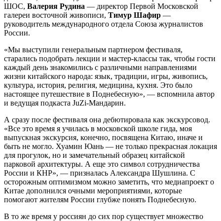
ШОС,
Валерия Рудина
— директор Первой Московской
галереи восточной живописи,
Тимур Шафир
—
руководитель международного отдела Союза журналистов
России.
«Мы выступили генеральным партнером фестиваля,
старались подобрать лекции и мастер-классы так, чтобы гости
каждый день знакомились с различными направлениями
жизни китайского народа: язык, традиции, игры, живопись,
культура, история, религия, медицина, кухня. Это было
настоящее путешествие в Поднебесную», — вспомнила автор
и ведущая подкаста JuZi-Мандарин.
А сразу после фестиваля она дебютировала как экскурсовод.
«Все это время я училась в московской школе гида, моя
выпускная экскурсия, конечно, посвящена Китаю, иначе и
быть не могло. Хуамин Юань — не только прекрасная локация
для прогулок, но и замечательный образец китайской
парковой архитектуры. А еще это символ сотрудничества
России и КНР», — призналась Александра Шушлина. С
осторожным оптимизмом можно заметить, что медиапроект о
Китае дополнился очными мероприятиями, которые
помогают жителям России глубже понять Поднебесную.
В то же время у россиян до сих пор существует множество