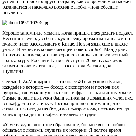
успешный проект о другой стране, как со временем он может
развиваться и насколько россияне любят «поднебесные
штучки».
Хорошо запомнила момент, когда пришла идея делать подкаст.
Весенний вечер, у себя на кухне режу ароматный апельсин и
думаю: надо рассказывать о Китае. Не зря язык еще в школе
учила. И через несколько месяцев появился JuZi-Мандарин.
Понятия не имела, что так хорошо впишусь в перекрестный
год культуры России и Китая. А спустя 20 выпусков дело
захватило окончательно», — рассказала Александра
Шушлина.
Сейчас JuZi-Мандарин — это более 40 выпусков о Китае,
каждый из которых — беседа с экспертом и постоянная
рубрика, где можно узнать слова и фразы на китайском языке.
Самые первые выпуски были записаны в домашних условиях,
в шкафу, «на петличку». Потом пришло понимание, что
создавать эпизоды необходимо по-взрослому, поэтому теперь
запись проходит в профессиональной студии.
«У меня журналистское образование, больше всего люблю
общаться с людьми, слушать их истории. Я долгое время
работала в международном отделе Союза журналистов