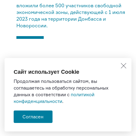
вложили более 500 участников свободной
экономической зоны, действующей с 1 июля
2023 года на территории Донбасса и
Новороссии.
ПОПУЛЯРНОЕ
Сайт использует Cookie
Продолжая пользоваться сайтом, вы
соглашаетесь на обработку персональных
данных в соответствии с
политикой
конфиденциальности
.
В июне пройдет самое грандиозное
событие российской промышленности
Согласен
18-20 июня 2024 года, Московский
выставочный центр «Крокус Экспо»